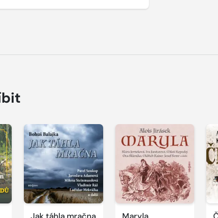
íbit
Přehrát
Přehrát
P
ukázku
ukázku
u
Jak táhla mračna
Maryla
Č