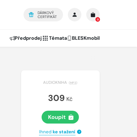
DÁRKOVÝ
CERTIFIKÁT
0
Předprodej
Témata
BLESKmobil
AUDIOKNIHA
(
MP3
)
309
Kč
Koupit
Ihned
ke stažení
?