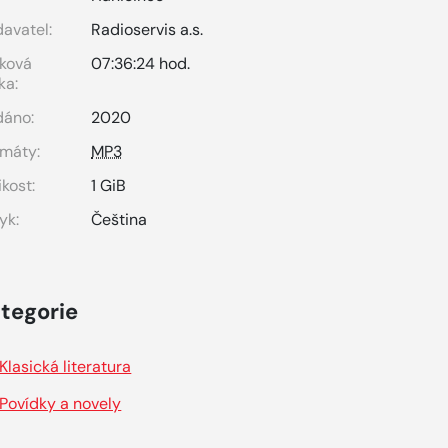
avatel:
Radioservis a.s.
ková
07:36:24 hod.
ka:
dáno:
2020
máty:
MP3
ikost:
1 GiB
yk:
Čeština
tegorie
Klasická literatura
Povídky a novely