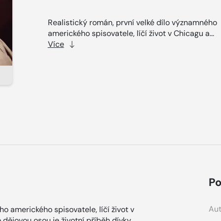
Realistický román, první velké dílo významného
amerického spisovatele, líčí život v Chicagu a...
Více
Po
Aut
o amerického spisovatele, líčí život v
dějovou osou je životní příběh dívky,