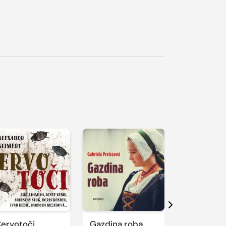
řehrát
kázku
Přehrát
Přehrát
ukázku
ukázku
Další
ervotoči
Gazdina roba
Théseus