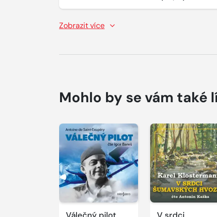
Zobrazit více
Mohlo by se vám také l
Přehrát
Přehrát
ukázku
ukázku
Válečný pilot
V srdci