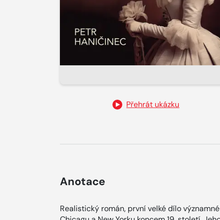
Přehrát ukázku
Anotace
Realistický román, první velké dílo významnéh
Chicagu a New Yorku koncem 19. století. Jeho 