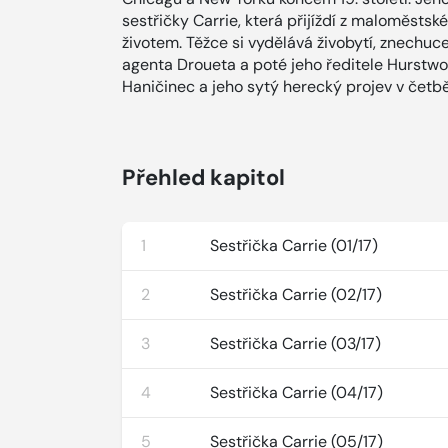
sestřičky Carrie, která přijíždí z maloměsts
životem. Těžce si vydělává živobytí, znechu
agenta Droueta a poté jeho ředitele Hurstwoo
Haničinec a jeho sytý herecký projev v četb
Přehled kapitol
1
Sestřička Carrie (01/17)
2
Sestřička Carrie (02/17)
3
Sestřička Carrie (03/17)
4
Sestřička Carrie (04/17)
5
Sestřička Carrie (05/17)