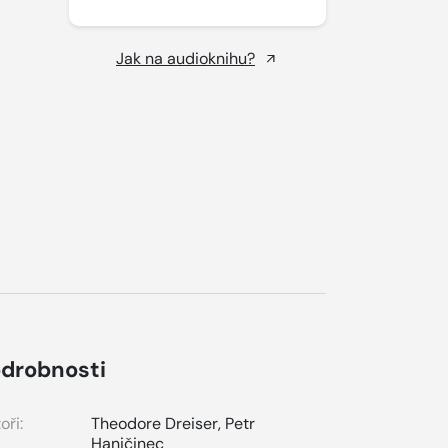
Jak na audioknihu?
drobnosti
oři:
Theodore Dreiser
,
Petr
Haničinec