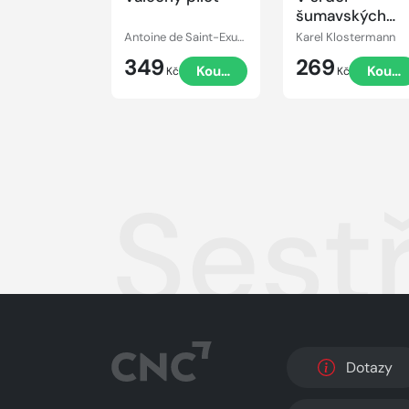
šumavských
hvozdů
Antoine de Saint-Exupéry
Karel Klostermann
349
269
Koupit
Koupi
Kč
Kč
Sestř
Dotazy