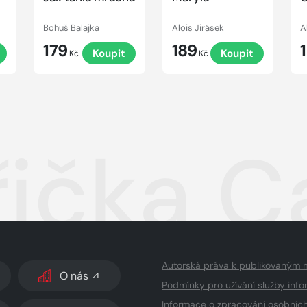
Bohuš Balajka
Alois Jirásek
A
179
189
t
Koupit
Koupit
Kč
Kč
ička C
Autorská práva k publikovaným 
O nás
Podmínky pro užívání služby info
Informace o zpracování osobníc