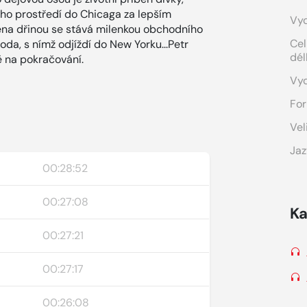
kého prostředí do Chicaga za lepším
Vyd
cena dřinou se stává milenkou obchodního
Cel
da, s nímž odjíždí do New Yorku...Petr
dél
ě na pokračování.
Vy
For
Vel
Jaz
00:28:52
00:27:08
Ka
00:27:21
00:27:17
00:26:08