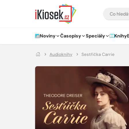
Přejít na hlavní obsah
VYHLEDÁVÁNÍ
Hlavní navigace
Noviny
Časopisy
Speciály
Knihy
Audioknihy
Sestřička Carrie