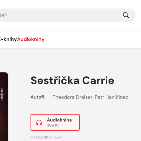
E-knihy
Audioknihy
Sestřička Carrie
Autoři:
Theodore Dreiser
,
Petr Haničinec
Audiokniha
309 Kč
MP3
(07:36:24 hod.)