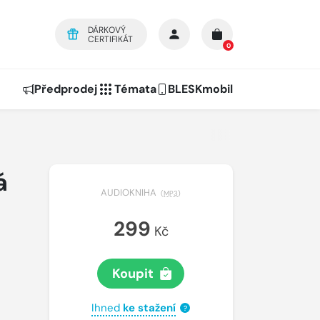
DÁRKOVÝ
CERTIFIKÁT
0
Předprodej
Témata
BLESKmobil
á
AUDIOKNIHA
(
MP3
)
299
Kč
Koupit
Ihned
ke stažení
?