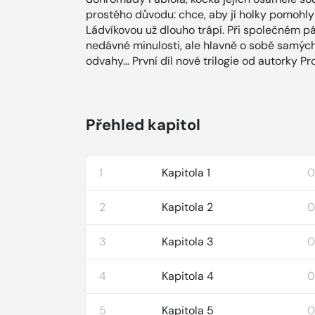
prostého důvodu: chce, aby jí holky pomohly
Ládvíkovou už dlouho trápí. Při společném pá
nedávné minulosti, ale hlavně o sobě samých. 
odvahy… První díl nové trilogie od autorky Pr
Přehled kapitol
1
Kapitola 1
0
2
Kapitola 2
0
3
Kapitola 3
0
4
Kapitola 4
0
5
Kapitola 5
0