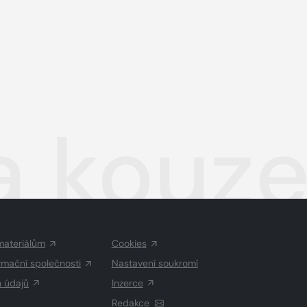
a kouze
materiálům
Cookies
rmační společnosti
Nastavení soukromí
h údajů
Inzerce
Redakce