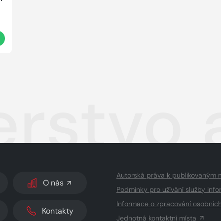
t
erstvo 
Autorská práva k publikovaným 
O nás
Podmínky pro užívání služby info
Informace o zpracování osobníc
Kontakty
Jednotná kontaktní místa