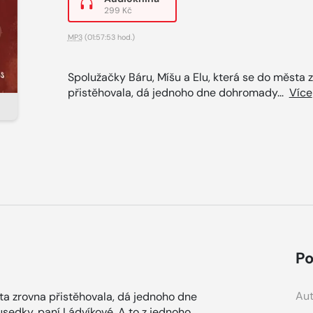
299 Kč
MP3
(01:57:53 hod.)
Spolužačky Báru, Míšu a Elu, která se do města 
přistěhovala, dá jednoho dne dohromady...
Více
Po
Aut
sta zrovna přistěhovala, dá jednoho dne
sedky, paní Ládvíkové. A to z jednoho