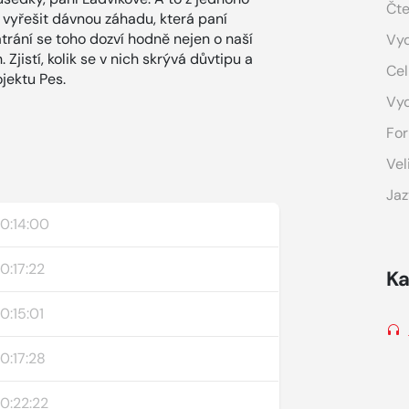
Čte
 vyřešit dávnou záhadu, která paní
trání se toho dozví hodně nejen o naší
Vyd
Zjistí, kolik se v nich skrývá důvtipu a
Cel
ojektu Pes.
Vy
For
Vel
Jaz
0:14:00
0:17:22
Ka
0:15:01
0:17:28
0:22:22