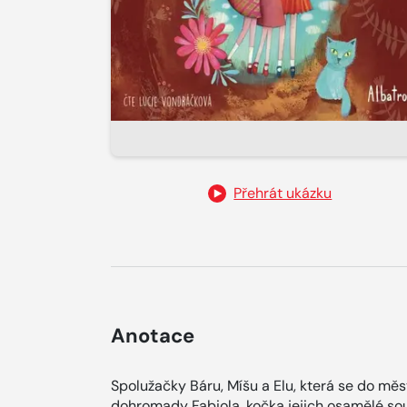
Přehrát ukázku
Anotace
Spolužačky Báru, Míšu a Elu, která se do mě
dohromady Fabiola, kočka jejich osamělé sou