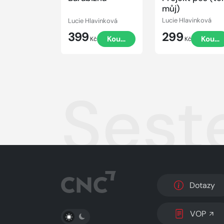
můj)
Lucie Hlavinková
Lucie Hlavinková
399
299
Koupit
Koupi
Kč
Kč
Sest
Dotazy
PŘEPNOUT SVĚTLÝ/TMAVÝ REŽIM
VOP