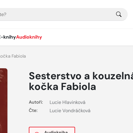
E-knihy
Audioknihy
kočka Fabiola
Sesterstvo a kouzeln
kočka Fabiola
Autoři:
Lucie Hlavinková
Čte:
Lucie Vondráčková
Audiokniha