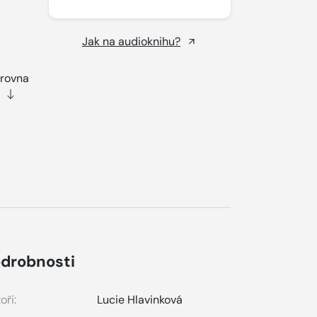
Jak na audioknihu?
zrovna
drobnosti
oři:
Lucie Hlavinková