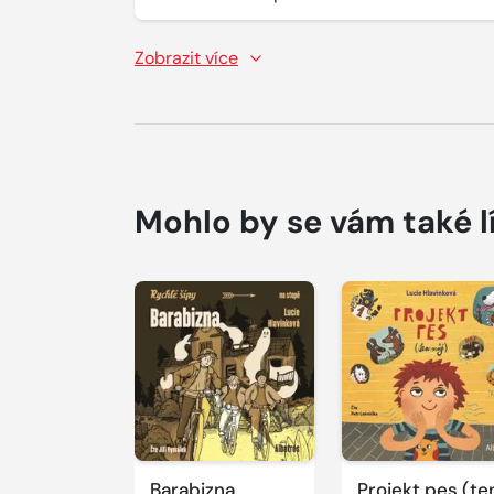
Zobrazit více
Mohlo by se vám také l
Přehrát
ukázku
Barabizna
Projekt pes (te