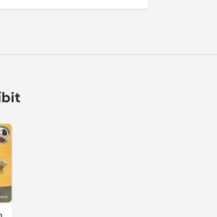
íbit
n