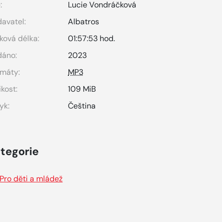
:
Lucie Vondráčková
avatel:
Albatros
ková délka:
01:57:53 hod.
dáno:
2023
máty:
MP3
ikost:
109 MiB
yk:
Čeština
tegorie
Pro děti a mládež