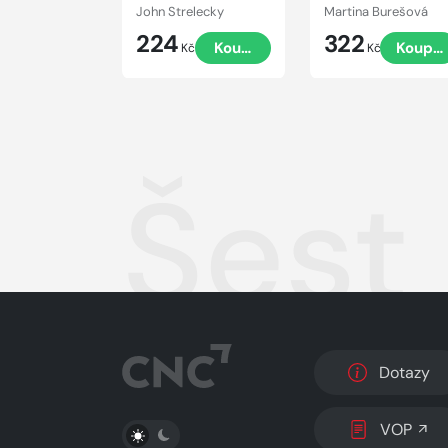
penězích
John Strelecky
Martina Burešová
224
322
Koupit
Koupit
Kč
Kč
Šest
Dotazy
PŘEPNOUT SVĚTLÝ/TMAVÝ REŽIM
VOP