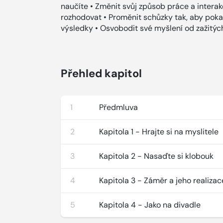
naučíte • Změnit svůj způsob práce a interakc
rozhodovat • Proměnit schůzky tak, aby pok
výsledky • Osvobodit své myšlení od zažitýc
Přehled kapitol
1
Předmluva
2
Kapitola 1 - Hrajte si na myslitele
3
Kapitola 2 - Nasaďte si klobouk
4
Kapitola 3 - Záměr a jeho realizac
5
Kapitola 4 - Jako na divadle