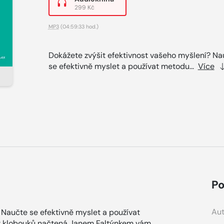
299 Kč
MP3
(04:59:33 hod.)
Dokážete zvýšit efektivnost vašeho myšlení? Na
se efektivně myslet a používat metodu...
Více
Po
Aut
 Naučte se efektivně myslet a používat
st klobouků načtená Janem Faltýnkem vám