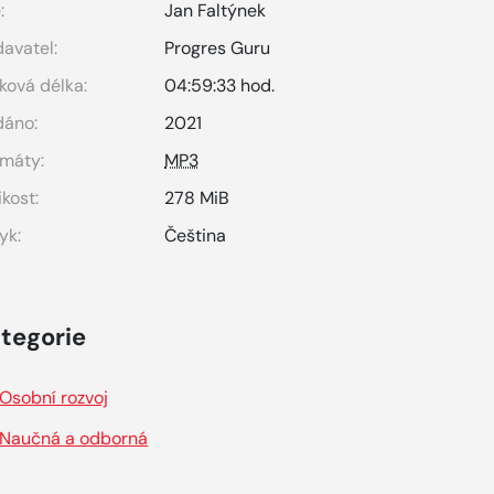
:
Jan Faltýnek
avatel:
Progres Guru
ková délka:
04:59:33 hod.
dáno:
2021
máty:
MP3
ikost:
278 MiB
yk:
Čeština
tegorie
Osobní rozvoj
Naučná a odborná