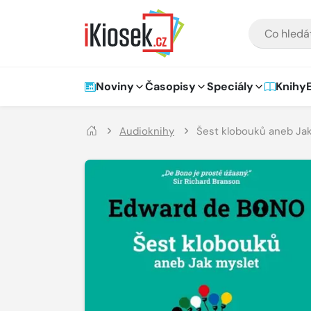
Přejít na hlavní obsah
VYHLEDÁVÁNÍ
Hlavní navigace
Noviny
Časopisy
Speciály
Knihy
Audioknihy
Šest klobouků aneb Ja