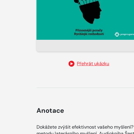
Přehrát ukázku
Anotace
Dokážete zvýšit efektivnost vašeho myšlení?
metodu laterárního myšlení. Audiokniha Še