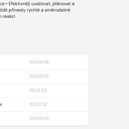
e • Efektivněji uvažovat, plánovat a
aždé přinesly rychlé a směrodatné
h reakcí
00:04:48
00:03:58
00:12:52
e
00:07:31
00:05:55