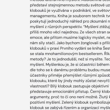
představí stejnojmennou metodu světově uz
klobouků je využívána v podnikání, ve světo
managementu. Kniha je souborem technik tvůr
poskytují jednoduchý náhled pro zkoumání 
myšlení z různých perspektiv. “Myšlení ztěž
příliš mnoho věcí najednou. Ze všech stran se
emoce, ale přitom musíme logicky myslet, nev
nám síly stačí. Jako bychom žonglovali s př
klobouků v praxi Prvního vydání se kniha Še
se stala mnohamilionovým bestsellerem. Říká
metody? Je to jednodušší, než si myslíte. T
myšlení. Myšlenkou je, že si účastníci během
dle toho se k danému problému budou muset 
účastníky přiměje přemýšlet různými způsoby
klobouku, které by jindy mohly zůstat nevyřč
vlastnosti? Bílý klobouk zastupuje objektivní
představuje emocionální přístup. Černý klo
argumenty, proč to či ono není možné. Žlutý k
pozitivní myšlení. Zelený klobouk symbolizuj
klobouk se zabývá řízením a organizací myšl