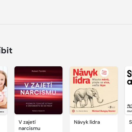
íbit
Přehrát
Přehrát
P
ukázku
ukázku
u
V zajetí
Návyk lídra
S
narcismu