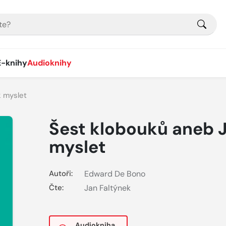
E-knihy
Audioknihy
k myslet
Šest klobouků aneb 
myslet
Autoři:
Edward De Bono
Čte:
Jan Faltýnek
Audiokniha