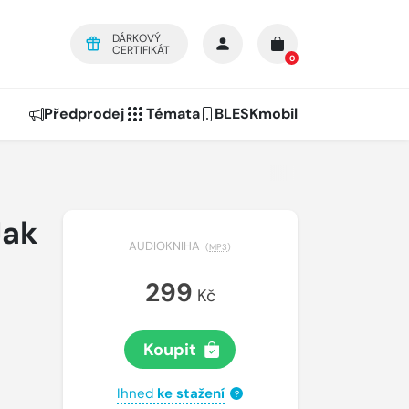
DÁRKOVÝ
CERTIFIKÁT
0
Předprodej
Témata
BLESKmobil
Jak
AUDIOKNIHA
(
MP3
)
299
Kč
Koupit
Ihned
ke stažení
?