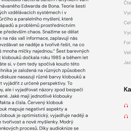
Čte
návaného Edwarda de Bona. Teorie šesti
vých vzdělávacích systémech i v
Vyd
čího a paralelního myšlení, které
Cel
nápadů a problémů prostřednictvím
uje především chaos. Snažíme se dělat
Vy
 na nás valí informace, zaplavují nás
For
zdávat se naděje a tvořivě řešit, na co
íliš mnoha míčky najednou.” Šest barevných
Vel
st klobouků dočkala roku 1985 a během let
Jaz
te si, v čem tedy spočívá kouzlo této
echnika je založená na různých způsobech
 diskuze nasazují různé barvy klobouků a
vyjádřit z určené perspektivy. To
Ka
, ale i vyjadřovat názory zpod bezpečí
ené. Jaké mají jednotlivé klobouky
 fakta a čísla. Červený klobouk
bouk mapuje negativní aspekty a
lobouk je optimistický, vyjadřuje naději a
e tvořivost a nové myšlenky. Modrý
enkových procesů. Díky audioknize se