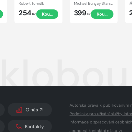
Robert Tomšík
Michael Bungay Stanier
254
399
Koupit
Koupit
Kč
Kč
 klobou
Autorská práva k publikovaným 
O nás
Podmínky pro užívání služby info
Informace o zpracování osobníc
Kontakty
Jednotná kontaktní místa