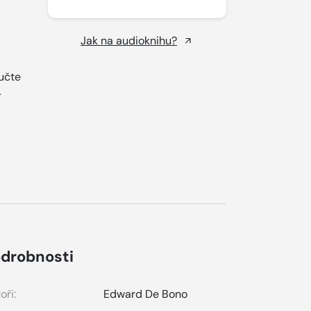
Jak na audioknihu?
učte
drobnosti
oři:
Edward De Bono