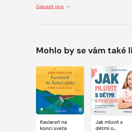
Zobrazit více
Mohlo by se vám také l
Přehrát
Přehrát
ukázku
ukázku
Kaviareň na
Jak mluvit s
konci sveta
dětmi o