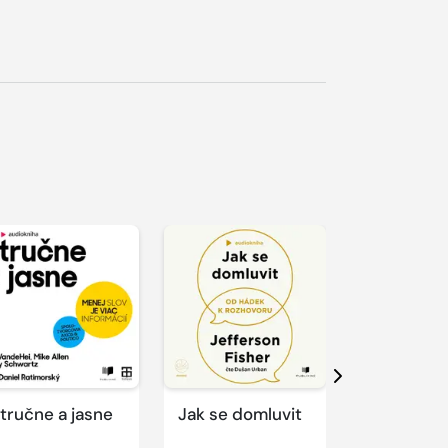
řehrát
kázku
Přehrát
Přehrát
ukázku
ukázku
Další
tručne a jasne
Jak se domluvit
Vzťahy a 