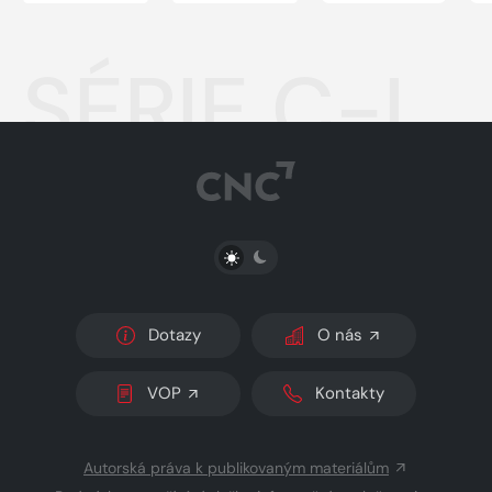
SÉRIE C-L
PŘEPNOUT SVĚTLÝ/TMAVÝ REŽIM
Dotazy
O nás
VOP
Kontakty
Autorská práva k publikovaným materiálům