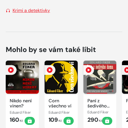
Krimi a detektivky
Mohlo by se vám také líbit
Nikdo není
Corn
Paní z
vinen?
všechno ví
šedivého
domu
Eduard Fiker
Eduard Fiker
Eduard Fiker
E
160
109
290
Kč
Kč
Kč