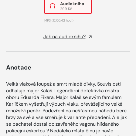
Audiokniha
299 Kč
MP3
(12:00:42 hod.)
Jak na audioknihu?
Anotace
Velká vlaková loupež a smrt mladé dívky. Souvislosti
odhaluje major Kalaš. Legendární detektivka mistra
oboru Eduarda Fikera. Major Kalaš se svým fámulem
Karlíčkem vyšetřují výbuch vlaku, převážejícího velké
množství peněz. Podezření na nešťastnou náhodu bere
brzy za své a vše směřuje k variantě přepadení. Ale jak
se pachatel dostal do zavřeného vagonu hlídaného
policejní eskortou ? Nedaleko místa činu je navíc