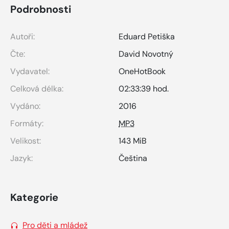
Podrobnosti
Autoři:
Eduard Petiška
Čte:
David Novotný
Vydavatel:
OneHotBook
Celková délka:
02:33:39 hod.
Vydáno:
2016
Formáty:
MP3
Velikost:
143 MiB
Jazyk:
Čeština
Kategorie
Pro děti a mládež