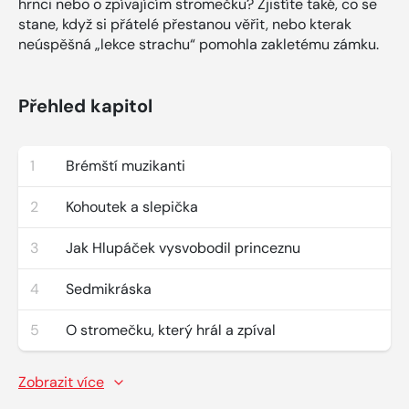
hrnci nebo o zpívajícím stromečku? Zjistíte také, co se
stane, když si přátelé přestanou věřit, nebo kterak
neúspěšná „lekce strachu“ pomohla zakletému zámku.
Přehled kapitol
1
Brémští muzikanti
2
Kohoutek a slepička
3
Jak Hlupáček vysvobodil princeznu
4
Sedmikráska
5
O stromečku, který hrál a zpíval
Zobrazit více