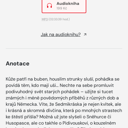
Audiokniha
199 Kč
MP3
(02:33:39 hod.)
Jak na audioknihu?
Anotace
Kůže patří na buben, houslím strunky sluší, pohádka se
povídá těm, kdo mají uši… Nechte na sebe promluvit
podivuhodný svět starých pohádek – užijte si tucet
známých i méně povědomých příběhů z různých dob a
krajů Německa. Víte, že Sedmikráska je nejen kvítek, ale
i krásná a skromná dívčina, která po mnohých strastech
ke štěstí přišla? Možná už jste slyšeli o Sněhurce či
Husopasce, ale co takhle o Pidivouskovi, o kouzelném