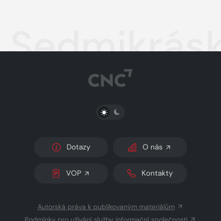
Sedmikrás
PŘEPNOUT SVĚTLÝ/TMAVÝ REŽIM
Dotazy
O nás
VOP
Kontakty
Autorská práva k publikovaným materiálům
Podmínky pro užívání služby informační společnosti