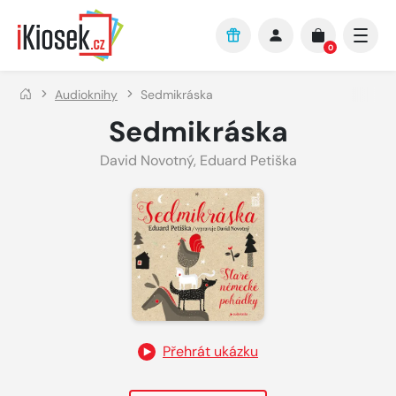
Přejít na hlavní obsah
0
Audioknihy
Sedmikráska
Sedmikráska
David Novotný
,
Eduard Petiška
Přehrát ukázku