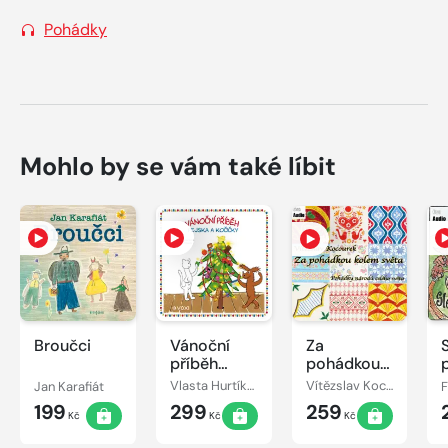
Pohádky
Mohlo by se vám také líbit
Broučci
Vánoční
Za
příběh
pohádkou
pejska a
kolem
Jan Karafiát
Vlasta Hurtíková
Vítězslav Kocourek
kočičky
světa
199
299
259
Kč
Kč
Kč