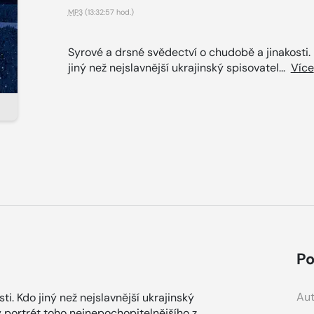
MP3
(13:32:57 hod.)
Syrové a drsné svědectví o chudobě a jinakosti.
jiný než nejslavnější ukrajinský spisovatel...
Více
Po
Aut
i. Kdo jiný než nejslavnější ukrajinský
 portrét toho nejnepochopitelnějšího z