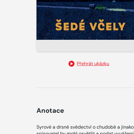
Přehrát ukázku
Anotace
Syrové a drsné svědectví o chudobě a jinakost
spisovatel by mohl osvětlit a podat vyvážený