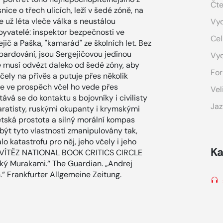
Čte
ice o třech ulicích, leží v šedé zóně, na
 už léta vleče válka s neustálou
Vyd
byvatelé: inspektor bezpečnosti ve
Cel
jič a Paška, "kamarád" ze školních let. Bez
bardování, jsou Sergejičovou jedinou
Vy
 je musí odvézt daleko od šedé zóny, aby
For
 včely na přívěs a putuje přes několik
e ve prospěch včel ho vede přes
Vel
tává se do kontaktu s bojovníky i civilisty
Jaz
paratisty, ruskými okupanty i krymskými
ětská prostota a silný morální kompas
být tyto vlastnosti zmanipulovány tak,
o katastrofu pro něj, jeho včely i jeho
Ka
 VÍTĚZ NATIONAL BOOK CRITICS CIRCLE
ký Murakami.“ The Guardian. „Andrej
.“ Frankfurter Allgemeine Zeitung.