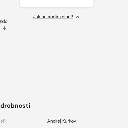
Jak na audioknihu?
 Kdo
drobnosti
oři:
Andrej Kurkov