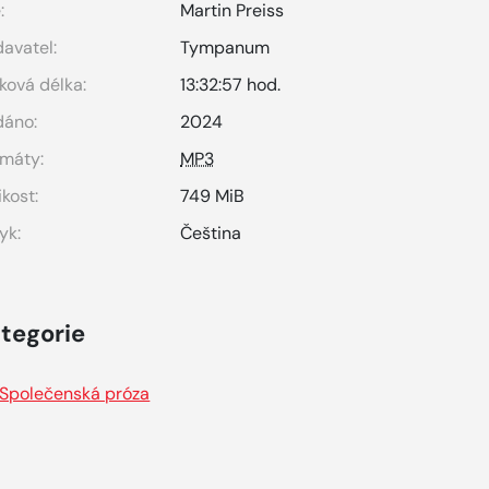
:
Martin Preiss
avatel:
Tympanum
ková délka:
13:32:57 hod.
dáno:
2024
máty:
MP3
ikost:
749 MiB
yk:
Čeština
tegorie
Společenská próza