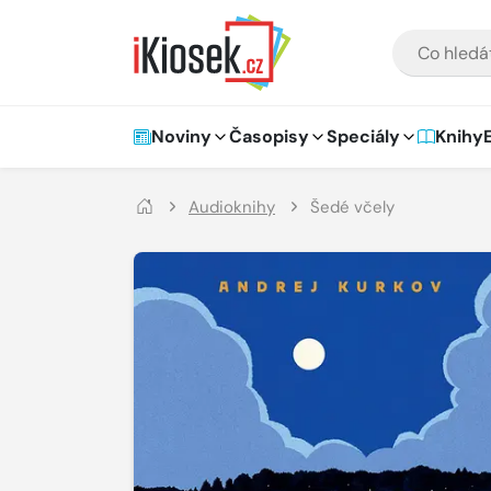
Přejít na hlavní obsah
VYHLEDÁVÁNÍ
Hlavní navigace
Noviny
Časopisy
Speciály
Knihy
Audioknihy
Šedé včely