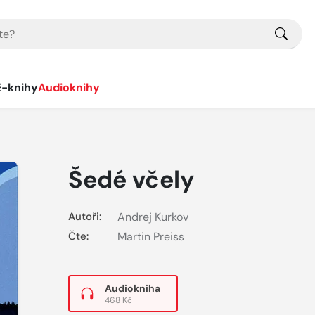
E-knihy
Audioknihy
Šedé včely
Autoři:
Andrej Kurkov
Čte:
Martin Preiss
Audiokniha
468 Kč