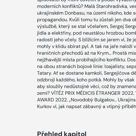
moderních konfliktů? Malá Starohradivka, vesn
ukrajinském Donbasu, na území nikoho, kde se
propagandou. Kvůli tomu tu zůstali jen dva o
výslužbě, který se stal včelařem, Sergej Serge
jídla a elektřiny, pod neustálou hrozbou bom
radostí jeho včely. S blížícím se jarem ví, že
mohly v klidu sbírat pyl. A tak na jaře naloží
hraničních přechodů až na Krym… Prostá mis
nejžhavější místa probíhajícího konfliktu. Dos
na obou stranách bojové linie: loajalisty, se
Tatary. Ať se dostane kamkoli, Sergejičova d
odzbrojí každého, koho potká. Mohly by však 
aby sloužily nedůstojné věci, což by znamenal
zemi? VÍTĚZ PRIX MÉDICIS ÉTRANGER 2022.
AWARD 2022. „Novodobý Bulgakov... Ukrajins
Kurkov ví, jak napsat zábavný a vtipný příběh
Přehled kapitol