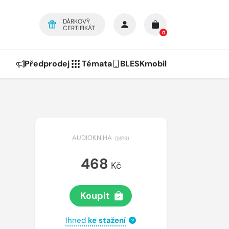
DÁRKOVÝ
CERTIFIKÁT
0
Předprodej
Témata
BLESKmobil
AUDIOKNIHA
(
MP3
)
468
Kč
Koupit
Ihned
ke stažení
?