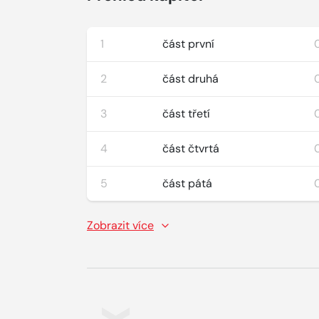
1
část první
2
část druhá
3
část třetí
4
část čtvrtá
5
část pátá
Zobrazit více