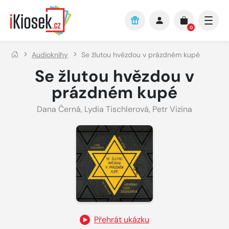
Přejít na hlavní obsah
0
Audioknihy
Se žlutou hvězdou v prázdném kupé
Se žlutou hvězdou v
prázdném kupé
Dana Černá
,
Lydia Tischlerová
,
Petr Vizina
Přehrát ukázku