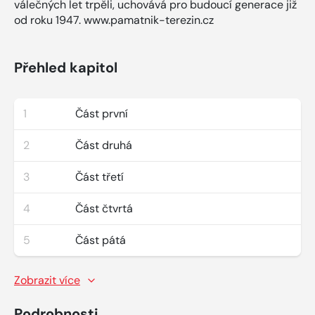
válečných let trpěli, uchovává pro budoucí generace již
od roku 1947. www.pamatnik-terezin.cz
Přehled kapitol
1
Část první
2
Část druhá
3
Část třetí
4
Část čtvrtá
5
Část pátá
Zobrazit více
Podrobnosti