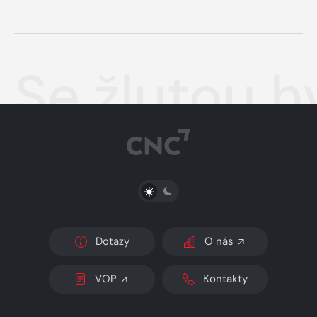
Se žlutou 
PŘEPNOUT SVĚTLÝ/TMAVÝ REŽIM
Dotazy
O nás
VOP
Kontakty