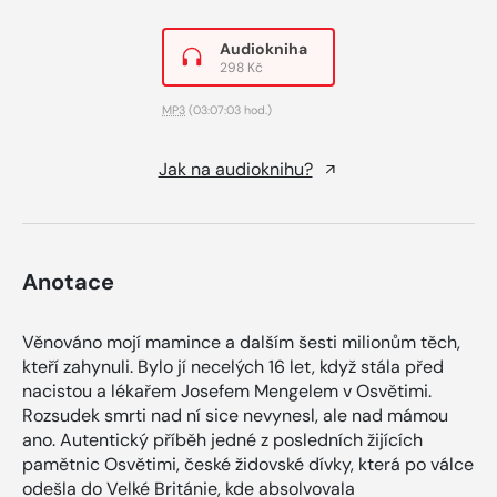
Audiokniha
298 Kč
MP3
(03:07:03 hod.)
Jak na audioknihu?
Anotace
Věnováno mojí mamince a dalším šesti milionům těch,
kteří zahynuli. Bylo jí necelých 16 let, když stála před
nacistou a lékařem Josefem Mengelem v Osvětimi.
Rozsudek smrti nad ní sice nevynesl, ale nad mámou
ano. Autentický příběh jedné z posledních žijících
pamětnic Osvětimi, české židovské dívky, která po válce
odešla do Velké Británie, kde absolvovala