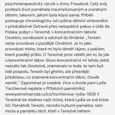
psychoterapeutický výcvik u Anny Freudové. Celý svůj
profesní život pomáhala traumatizovaným a zraněným
dětem, takovým, jakým byla kdysi sama. Příběh
postupuje chronologicky od Lydiina dětství stráveného
v předválečné Ostravě přes neúspěšný pokus o útěk do
Polska, pobyt v Terezíně, v koncentračním táboře
Osvětim, osvobození a odchod do Británie. „Terezín
nelze srovnávat s pozdější Osvětimí. Je to jako
srovnávat místo, které mi bylo téměř rájem, s peklem,
které později přišlo. O Terezíně jsme věděli jen to, že jde
o koncentrační tábor. Slovo koncentrační mi tehdy ještě
neznělo tak zlověstně, znamenalo to leda, že tam byli
lidé pospolu. Terezín byl ghetto, ale přesnější
představu, co znamená koncentrační tábor, člověk
neměl. “ Zapomínat je snadné. Více o životě paní Lydie
Tischlerové najdete v Příbězích pamětníků:
www.pametnaroda.cz/cs/tischlerova-lydia-1929 V
Terezíně lze dodnes najít místa, která Lydia ve své knize
líčí. Památník Terezín, národní kulturní památka, tato
místa a památku těch, kteří v Terezíně během