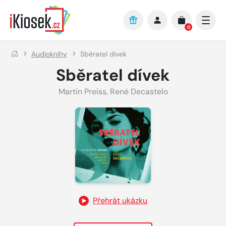
Přejít na hlavní obsah
0
Audioknihy
Sběratel dívek
Sběratel dívek
Martin Preiss
,
René Decastelo
Přehrát ukázku