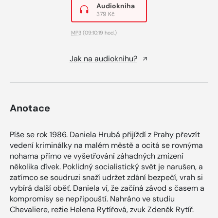
Audiokniha
379 Kč
MP3
(09:10:19 hod.)
Jak na audioknihu?
Anotace
Píše se rok 1986. Daniela Hrubá přijíždí z Prahy převzít
vedení kriminálky na malém městě a ocitá se rovnýma
nohama přímo ve vyšetřování záhadných zmizení
několika dívek. Poklidný socialistický svět je narušen, a
zatímco se soudruzi snaží udržet zdání bezpečí, vrah si
vybírá další oběť. Daniela ví, že začíná závod s časem a
kompromisy se nepřipouští. Nahráno ve studiu
Chevaliere, režie Helena Rytířová, zvuk Zdeněk Rytíř.