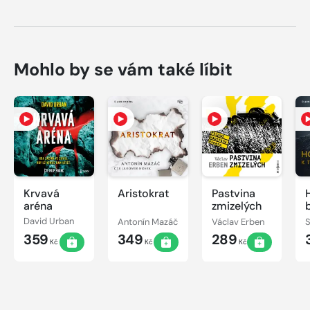
Mohlo by se vám také líbit
Krvavá
Aristokrat
Pastvina
aréna
zmizelých
David Urban
Antonín Mazáč
Václav Erben
359
349
289
Kč
Kč
Kč