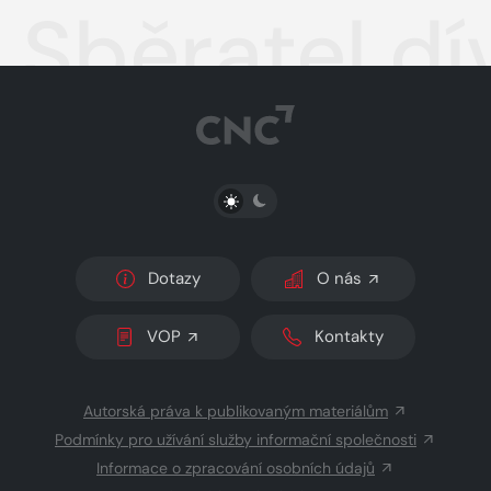
Sběratel dí
PŘEPNOUT SVĚTLÝ/TMAVÝ REŽIM
Dotazy
O nás
VOP
Kontakty
Autorská práva k publikovaným materiálům
Podmínky pro užívání služby informační společnosti
Informace o zpracování osobních údajů