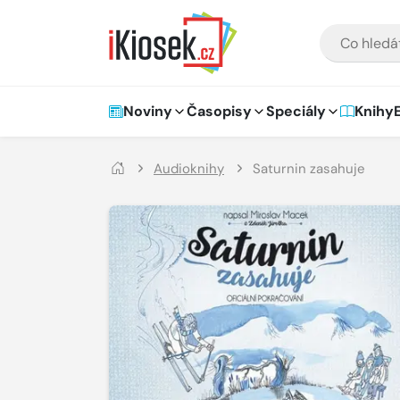
Přejít na hlavní obsah
VYHLEDÁVÁNÍ
Hlavní navigace
Noviny
Časopisy
Speciály
Knihy
Audioknihy
Saturnin zasahuje