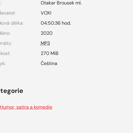
:
Otakar Brousek ml.
avatel:
VOXI
ková délka:
04:50:36 hod.
dáno:
2020
máty:
MP3
ikost:
270 MiB
yk:
Čeština
tegorie
Humor, satira a komedie