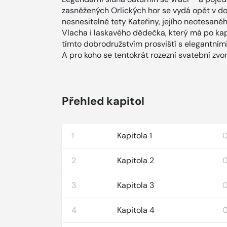
zasněžených Orlických hor se vydá opět v 
nesnesitelné tety Kateřiny, jejího neotesané
Vlacha i laskavého dědečka, který má po ka
tímto dobrodružstvím prosviští s elegantním
A pro koho se tentokrát rozezní svatební zvo
Přehled kapitol
1
Kapitola 1
0
2
Kapitola 2
0
3
Kapitola 3
0
4
Kapitola 4
0