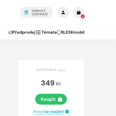
DÁRKOVÝ
CERTIFIKÁT
0
Předprodej
Témata
BLESKmobil
AUDIOKNIHA
(
MP3
)
349
Kč
Koupit
Ihned
ke stažení
?