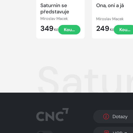
Saturnin se
Ona, oni a já
představuje
Miroslav Macek
Miroslav Macek
349
249
Koupit
Koupi
Kč
Kč
Satu
Dotazy
PŘEPNOUT SVĚTLÝ/TMAVÝ REŽIM