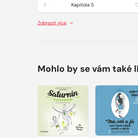
5
Kapitola 5
0
Zobrazit více
Mohlo by se vám také l
Přehrát
ukázku