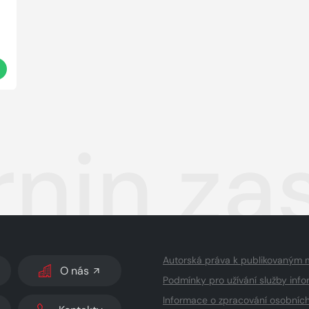
t
rnin za
Autorská práva k publikovaným 
O nás
Podmínky pro užívání služby info
Informace o zpracování osobníc