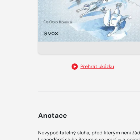
Přehrát ukázku
Anotace
Nevypočitatelný sluha, před kterým není žádn
Legendární sluha Saturnin se vrací – a poje