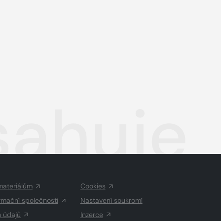
sahuje
materiálům
Cookies
rmační společnosti
Nastavení soukromí
h údajů
Inzerce