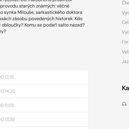
Čte
doprovodu starých známých: věčně
ho synka Milouše, sarkastického doktora
Vyd
psách zásobu povedených historek. Kdo
Cel
i obloučky? Komu se podaří salto nazad?
ny?
Vy
For
Vel
Jaz
0:12:15
Ka
0:14:20
0:11:05
0:13:36