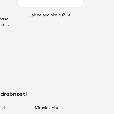
Jak na audioknihu?
 mísa
ce
drobnosti
oři:
Miroslav Macek