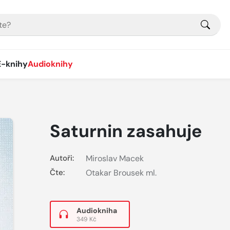
E-knihy
Audioknihy
Saturnin zasahuje
Autoři:
Miroslav Macek
Čte:
Otakar Brousek ml.
Audiokniha
349 Kč