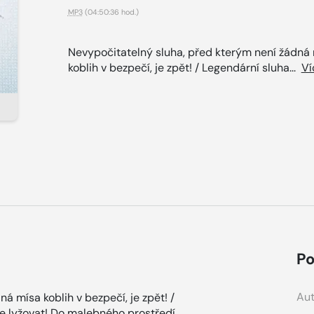
MP3
(04:50:36 hod.)
Nevypočitatelný sluha, před kterým není žádná
koblih v bezpečí, je zpět! / Legendární sluha...
Ví
Po
Aut
á mísa koblih v bezpečí, je zpět! /
de lyžovat! Do malebného prostředí