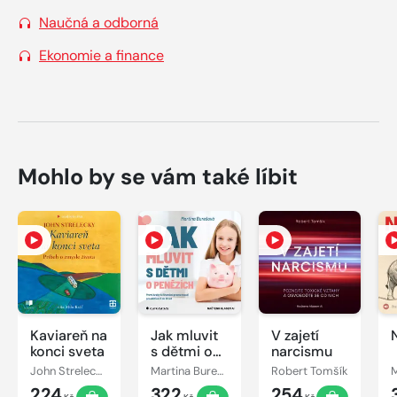
Naučná a odborná
Ekonomie a finance
Mohlo by se vám také líbit
Kaviareň na
Jak mluvit
V zajetí
konci sveta
s dětmi o
narcismu
penězích
John Strelecky
Martina Burešová
Robert Tomšík
224
322
254