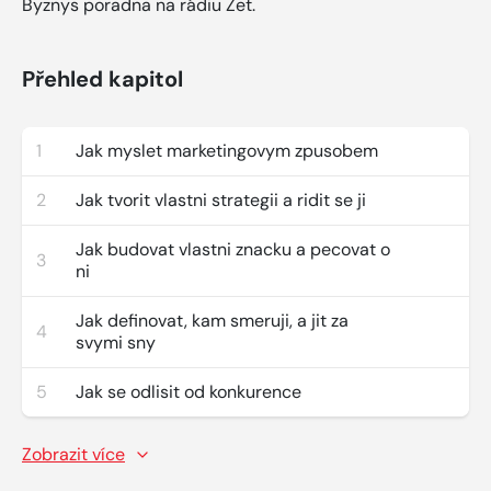
Byznys poradna na rádiu Zet.
Přehled kapitol
1
Jak myslet marketingovym zpusobem
2
Jak tvorit vlastni strategii a ridit se ji
Jak budovat vlastni znacku a pecovat o
3
ni
Jak definovat, kam smeruji, a jit za
4
svymi sny
5
Jak se odlisit od konkurence
Zobrazit více