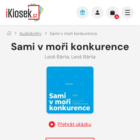
Přejít na hlavní obsah
0
Audioknihy
Sami v moři konkurence
Sami v moři konkurence
Leoš Bárta
,
Leoš Bárta
Přehrát ukázku