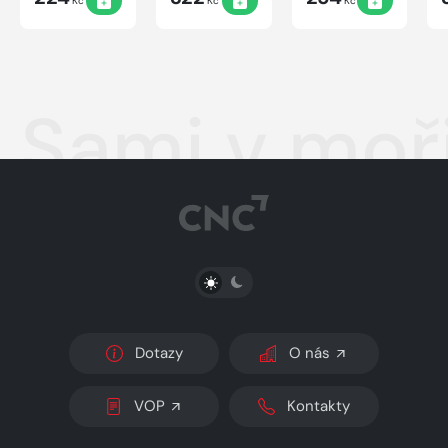
Kč
Kč
Kč
Sami v moř
PŘEPNOUT SVĚTLÝ/TMAVÝ REŽIM
Dotazy
O nás
VOP
Kontakty