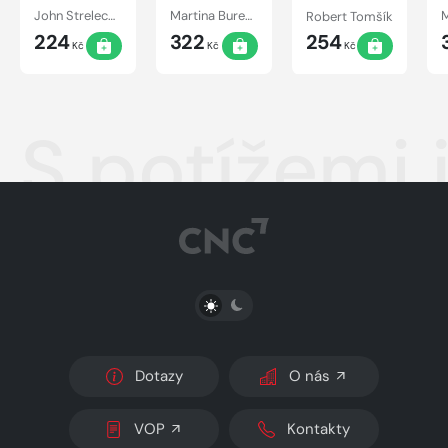
penězích
John Strelecky
Martina Burešová
Robert Tomšík
224
322
254
Kč
Kč
Kč
S potížemi 
PŘEPNOUT SVĚTLÝ/TMAVÝ REŽIM
Dotazy
O nás
VOP
Kontakty