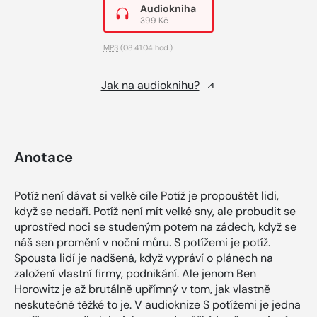
Audiokniha
399 Kč
MP3
(08:41:04 hod.)
Jak na audioknihu?
Anotace
Potíž není dávat si velké cíle Potíž je propouštět lidi,
když se nedaří. Potíž není mít velké sny, ale probudit se
uprostřed noci se studeným potem na zádech, když se
náš sen promění v noční můru. S potížemi je potíž.
Spousta lidí je nadšená, když vypráví o plánech na
založení vlastní firmy, podnikání. Ale jenom Ben
Horowitz je až brutálně upřímný v tom, jak vlastně
neskutečně těžké to je. V audioknize S potížemi je jedna