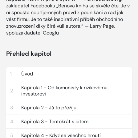
zakladatel Facebooku „Benova kniha se skvěle čte. Je v
ní spousta nepříjemných pravd z podnikání a rad jak
vést firmu. Je to také inspirativní příběh obchodního
znovuzrození díky čiré vůli autora.“ — Larry Page,
spoluzakladatel Googlu
Přehled kapitol
1
Úvod
Kapitola 1 - Od komunisty k rizikovému
2
investorovi
3
Kapitola 2 - Já to přežiju
4
Kapitola 3 - Tentokrát s citem
5
Kapitola 4 - Když se všechno hroutí