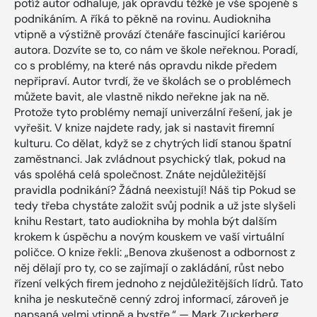
potíž autor odhaluje, jak opravdu těžké je vše spojené s
podnikáním. A říká to pěkně na rovinu. Audiokniha
vtipně a výstižně provází čtenáře fascinující kariérou
autora. Dozvíte se to, co nám ve škole neřeknou. Poradí,
co s problémy, na které nás opravdu nikde předem
nepřipraví. Autor tvrdí, že ve školách se o problémech
můžete bavit, ale vlastně nikdo neřekne jak na ně.
Protože tyto problémy nemají univerzální řešení, jak je
vyřešit. V knize najdete rady, jak si nastavit firemní
kulturu. Co dělat, když se z chytrých lidí stanou špatní
zaměstnanci. Jak zvládnout psychický tlak, pokud na
vás spoléhá celá společnost. Znáte nejdůležitější
pravidla podnikání? Žádná neexistují! Náš tip Pokud se
tedy třeba chystáte založit svůj podnik a už jste slyšeli
knihu Restart, tato audiokniha by mohla být dalším
krokem k úspěchu a novým kouskem ve vaší virtuální
poličce. O knize řekli: „Benova zkušenost a odbornost z
něj dělají pro ty, co se zajímají o zakládání, růst nebo
řízení velkých firem jednoho z nejdůležitějších lídrů. Tato
kniha je neskutečně cenný zdroj informací, zároveň je
napsaná velmi vtipně a bystře.“ — Mark Zuckerberg,