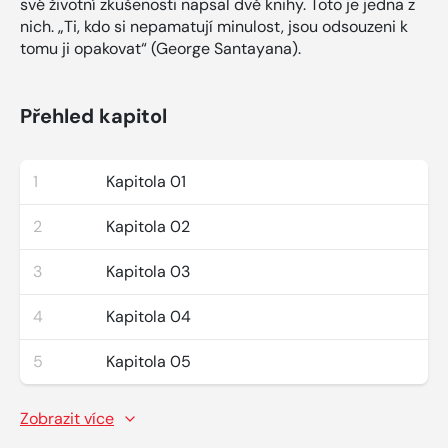
své životní zkušenosti napsal dvě knihy. Toto je jedna z
nich. „Ti, kdo si nepamatují minulost, jsou odsouzeni k
tomu ji opakovat“ (George Santayana).
Přehled kapitol
1
Kapitola 01
2
Kapitola 02
3
Kapitola 03
4
Kapitola 04
5
Kapitola 05
Zobrazit více