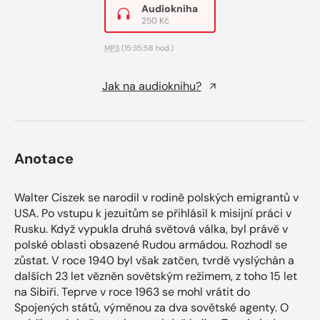
Audiokniha
250 Kč
MP3
(15:35:58 hod.)
Jak na audioknihu?
Anotace
Walter Ciszek se narodil v rodině polských emigrantů v
USA. Po vstupu k jezuitům se přihlásil k misijní práci v
Rusku. Když vypukla druhá světová válka, byl právě v
polské oblasti obsazené Rudou armádou. Rozhodl se
zůstat. V roce 1940 byl však zatčen, tvrdě vyslýchán a
dalších 23 let vězněn sovětským režimem, z toho 15 let
na Sibiři. Teprve v roce 1963 se mohl vrátit do
Spojených států, výměnou za dva sovětské agenty. O