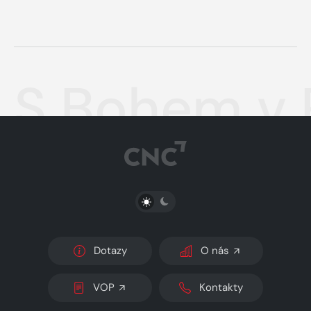
S Bohem v 
PŘEPNOUT SVĚTLÝ/TMAVÝ REŽIM
Dotazy
O nás
VOP
Kontakty