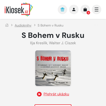
Přejít na hlavní obsah
0
Audioknihy
S Bohem v Rusku
S Bohem v Rusku
Ilja Kreslík
,
Walter J. Ciszek
Přehrát ukázku