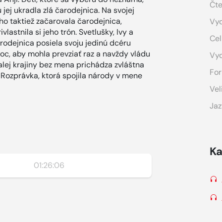
Čte
 jej ukradla zlá čarodejnica. Na svojej
ho taktiež začarovala čarodejnica,
Vyd
lastnila si jeho trón. Svetlušky, Ivy a
Cel
odejnica posiela svoju jedinú dcéru
moc, aby mohla prevziať raz a navždy vládu
Vy
alej krajiny bez mena prichádza zvláštna
For
. Rozprávka, ktorá spojila národy v mene
Vel
Jaz
Ka
01:26:06