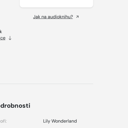
Jak na audioknihu?
k
íce
drobnosti
oři:
Lily Wonderland