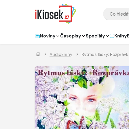
Přejít na hlavní obsah
VYHLEDÁVÁNÍ
Hlavní navigace
Noviny
Časopisy
Speciály
Knihy
Audioknihy
Rytmus lásky: Rozprávk