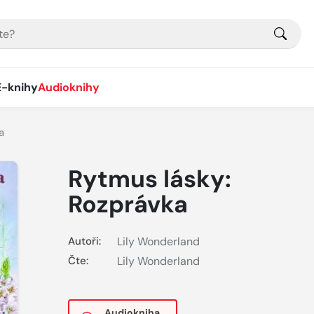
E-knihy
Audioknihy
a
Rytmus lásky:
Rozprávka
Autoři:
Lily Wonderland
Čte:
Lily Wonderland
Audiokniha