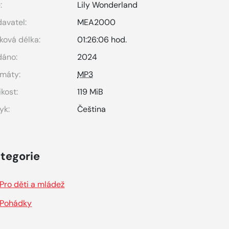
:
Lily Wonderland
avatel:
MEA2000
ková délka:
01:26:06 hod.
dáno:
2024
máty:
MP3
ikost:
119 MiB
yk:
Čeština
tegorie
Pro děti a mládež
Pohádky