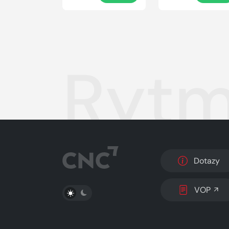
Rytm
Dotazy
PŘEPNOUT SVĚTLÝ/TMAVÝ REŽIM
VOP