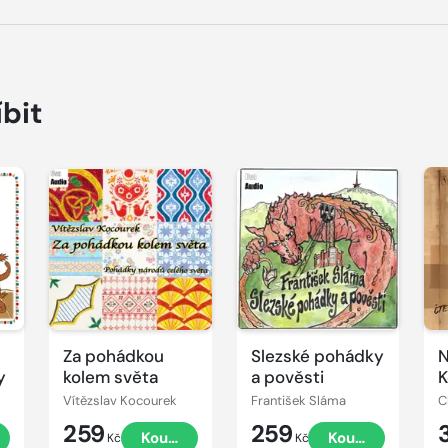
íbit
Přehrát
Přehrát
P
ukázku
ukázku
u
Za pohádkou
Slezské pohádky
N
y
kolem světa
a pověsti
K
Vítězslav Kocourek
František Sláma
C
259
259
t
Koupit
Koupit
Kč
Kč