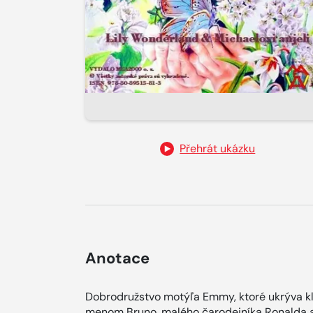
Přehrát ukázku
Anotace
Dobrodružstvo motýľa Emmy, ktoré ukrýva kľú
menom Bruno, malého čarodejníka Ronalda a 