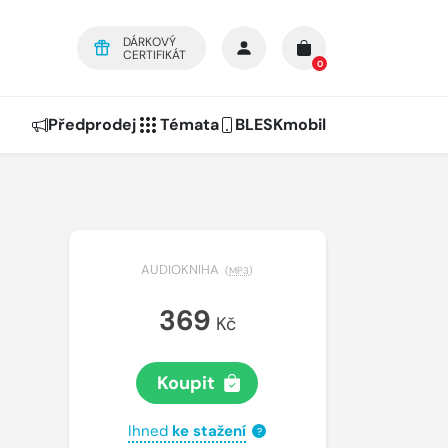
DÁRKOVÝ
CERTIFIKÁT
0
Předprodej
Témata
BLESKmobil
AUDIOKNIHA
(
MP3
)
369
Kč
Koupit
Ihned
ke stažení
?