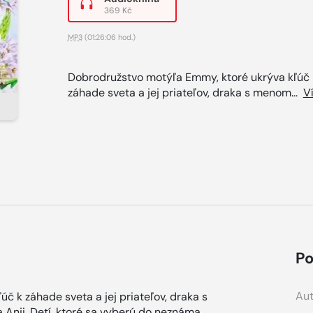
369 Kč
MP3
(01:26:06 hod.)
Dobrodružstvo motýľa Emmy, ktoré ukrýva kľúč 
záhade sveta a jej priateľov, draka s menom...
V
Po
Aut
č k záhade sveta a jej priateľov, draka s
Anji. Detí, ktoré sa vyberú do neznáma,