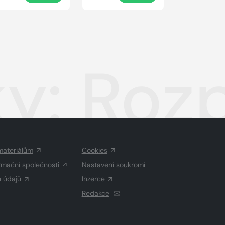
y: Roz
materiálům
Cookies
rmační společnosti
Nastavení soukromí
h údajů
Inzerce
Redakce