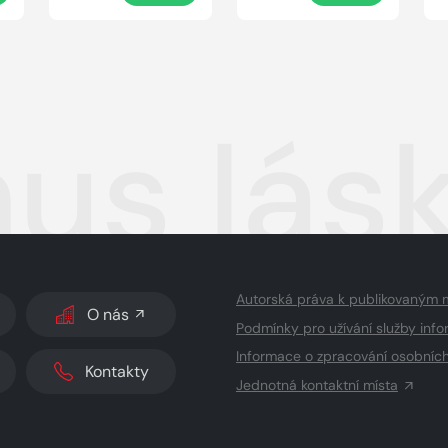
us lásk
Autorská práva k publikovaným 
O nás
Podmínky pro užívání služby info
Informace o zpracování osobníc
Kontakty
Jednotná kontaktní místa