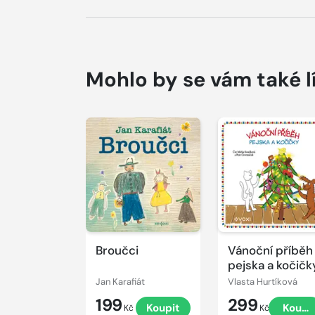
Mohlo by se vám také l
Přehrát
Přehrát
ukázku
ukázku
Broučci
Vánoční příběh
pejska a kočičk
Jan Karafiát
Vlasta Hurtíková
199
299
Koupit
Koupi
Kč
Kč