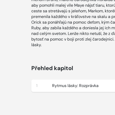
aby pomohli malej víle Maye nájsť tiaru, ktorú
ceste sa stretávajú s jeleňom, Markom, ktoré
premenila každého v kráľovstve na skalu a priv
Orick sa ponáhľajú na pomoc deťom, kým čar
Ruby, aby zabila každého a doniesla jej ich 
nad celým svetom. Lenže nikto netuší, že z ď
bytosť na pomoc v boji proti zlej čarodejnici
lásky.
Přehled kapitol
1
Rytmus lásky: Rozprávka