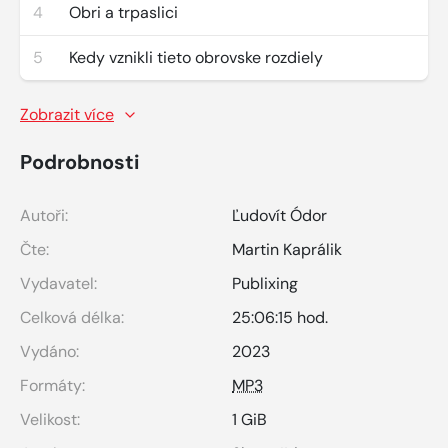
4
Obri a trpaslici
5
Kedy vznikli tieto obrovske rozdiely
Zobrazit více
Podrobnosti
Autoři:
Ľudovít Ódor
Čte:
Martin Kaprálik
Vydavatel:
Publixing
Celková délka:
25:06:15 hod.
Vydáno:
2023
Formáty:
MP3
Velikost:
1 GiB