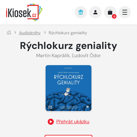
Přejít na hlavní obsah
0
Audioknihy
Rýchlokurz geniality
Rýchlokurz geniality
Martin Kaprálik
,
Ľudovít Ódor
Přehrát ukázku