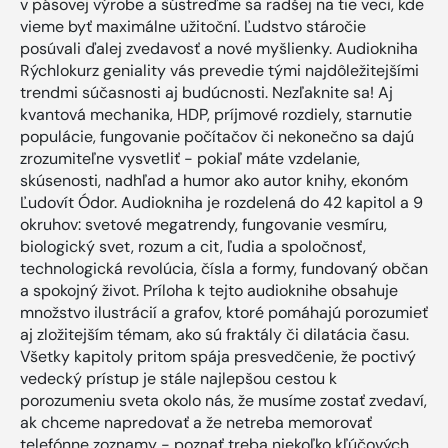
v pásovej výrobe a sústreďme sa radšej na tie veci, kde
vieme byť maximálne užitoční. Ľudstvo stáročie
posúvali ďalej zvedavosť a nové myšlienky. Audiokniha
Rýchlokurz geniality vás prevedie tými najdôležitejšími
trendmi súčasnosti aj budúcnosti. Nezľaknite sa! Aj
kvantová mechanika, HDP, príjmové rozdiely, starnutie
populácie, fungovanie počítačov či nekonečno sa dajú
zrozumiteľne vysvetliť - pokiaľ máte vzdelanie,
skúsenosti, nadhľad a humor ako autor knihy, ekonóm
Ľudovít Ódor. Audiokniha je rozdelená do 42 kapitol a 9
okruhov: svetové megatrendy, fungovanie vesmíru,
biologický svet, rozum a cit, ľudia a spoločnosť,
technologická revolúcia, čísla a formy, fundovaný občan
a spokojný život. Príloha k tejto audioknihe obsahuje
množstvo ilustrácií a grafov, ktoré pomáhajú porozumieť
aj zložitejším témam, ako sú fraktály či dilatácia času.
Všetky kapitoly pritom spája presvedčenie, že poctivý
vedecký prístup je stále najlepšou cestou k
porozumeniu sveta okolo nás, že musíme zostať zvedaví,
ak chceme napredovať a že netreba memorovať
telefónne zoznamy - poznať treba niekoľko kľúčových