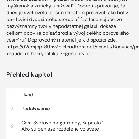
myšlienok a kriticky uvažovať. "Dobrou správou je, že
dnes je svet oveľa lepším miestom pre život, ako bol v
po- lovici dvadsiateho storočia." "Je fascinujúce, že
bezvýznamný tvor v nepodstatnej galaxii dokáže
celkom dob- re opísať zrod a vývoj celého obrovského
vesmíru." Doprovodný materiál je k dispozici zde:
https://d2emjept89nv7b.cloudfront.net/assets/Bonuses/pr
k-audioknihe-rychlokurz-geniality.pdf
Přehled kapitol
1
Uvod
2
Podakovanie
Cast Svetove megatrendy, Kapitola 1,
3
Ako su peniaze rozdelene vo svete