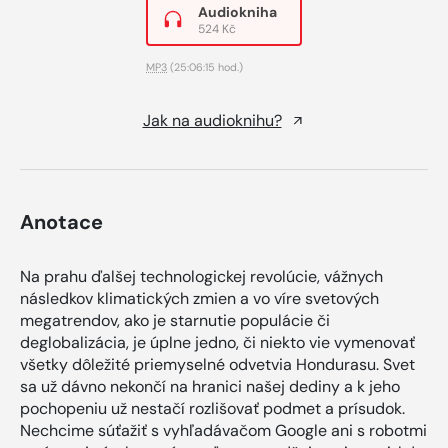
Audiokniha
524 Kč
MP3
(25:06:15 hod.)
Jak na audioknihu?
Anotace
Na prahu ďalšej technologickej revolúcie, vážnych
následkov klimatických zmien a vo víre svetových
megatrendov, ako je starnutie populácie či
deglobalizácia, je úplne jedno, či niekto vie vymenovať
všetky dôležité priemyselné odvetvia Hondurasu. Svet
sa už dávno nekončí na hranici našej dediny a k jeho
pochopeniu už nestačí rozlišovať podmet a prísudok.
Nechcime súťažiť s vyhľadávačom Google ani s robotmi