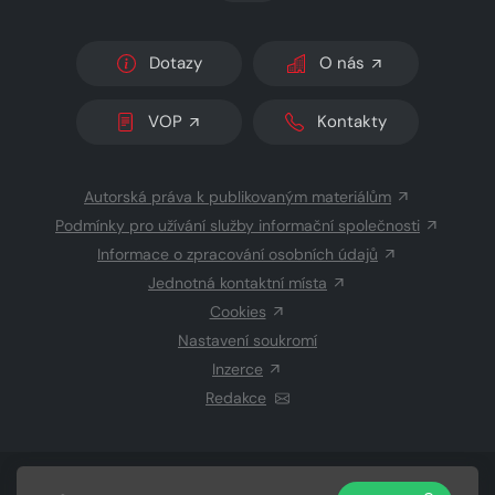
Dotazy
O nás
VOP
Kontakty
Autorská práva k publikovaným materiálům
Podmínky pro užívání služby informační společnosti
Informace o zpracování osobních údajů
Jednotná kontaktní místa
Cookies
Nastavení soukromí
Inzerce
Redakce
© 2026 Copyright
CZECH NEWS CENTER a.s.
a dodavatelé