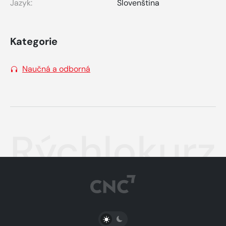
Jazyk:
Slovenština
Kategorie
Naučná a odborná
Rýchlokurz 
PŘEPNOUT SVĚTLÝ/TMAVÝ REŽIM