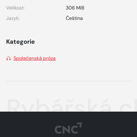
Velikost:
306 MiB
Jazyk:
Čeština
Kategorie
Společenská próza
Rybářská c