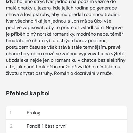
když ho jeho strýc Ivar jednou na podzim vezme do
malé chatky u jezera, kde jejich rodina po generace
chová a loví pstruhy, aby mu předal rodinnou tradici.
Ivar všechno říká jen jednou a Jon má za úkol vše
pečlivě zapisovat, aby to příště už zvládl sám. Nejprve
je příběh plný norské romantiky, modrého nebe, téměř
hmatatelné chuti ryb a ostrých barev podzimu,
postupem času se však stává stále temnějším, pravé
charaktery obou mužů se začnou vyjevovat a na výletě
už zdaleka nejde jen o romantiku v chatce bez elektřiny
a to, jak naučit mladého muže přivyklého městskému
životu chytat pstruhy. Román o dozrávání v muže.
Přehled kapitol
1
Prolog
2
Pondělí, část první