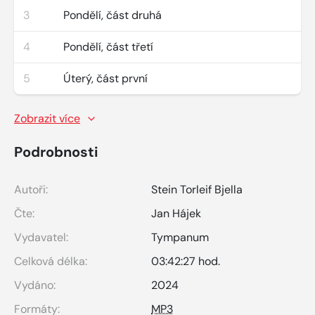
3
Pondělí, část druhá
4
Pondělí, část třetí
5
Úterý, část první
Zobrazit více
Podrobnosti
Autoři:
Stein Torleif Bjella
Čte:
Jan Hájek
Vydavatel:
Tympanum
Celková délka:
03:42:27 hod.
Vydáno:
2024
Formáty:
MP3