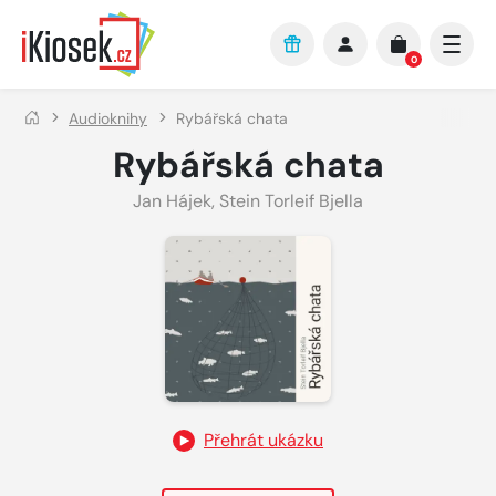
Přejít na hlavní obsah
0
Audioknihy
Rybářská chata
Rybářská chata
Jan Hájek
,
Stein Torleif Bjella
Přehrát ukázku