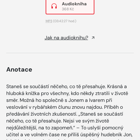
Audiokniha
368 Kč
MP3
(03:42:27 hod.)
Jak na audioknihu?
Anotace
Staneš se součástí něčeho, co tě přesahuje. Krásná a
hluboká knížka pro všechny, kdo někdy ztratili v životě
směr. Možná ho společně s Jonem a Ivarem při
veslování v rybářském člunu znovu najdou. Příběh o
předávání životních zkušeností. „Staneš se součástí
něčeho, co tě přesahuje. Nejsi ve svým životě
nejdůležitější, na to zapomeň.“ – To uslyší pomocný
učitel a ve volném čase ne příliš úspěšný hudebník Jon,