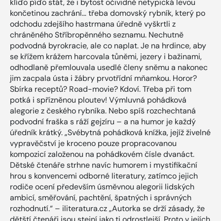
klíďo píďo stát, že i bytost očividně netypická levou
končetinou zachrání… třeba domovský rybník, který po
odchodu zdejšího hastrmana úředně vyškrtli z
chráněného Stříbropěnného seznamu. Nechutně
podvodná byrokracie, ale co naplat. Je na hrdince, aby
se křížem krážem harcovala tůněmi, jezery i bažinami,
odhodlaně přemlouvala usedlé členy sněmu a nakonec
jim zacpala ústa i žábry prvotřídní mňamkou. Horor?
Sbírka receptů? Road-movie? Kdoví. Třeba při tom
potká i spřízněnou ploutev! Výmluvná pohádková
alegorie z českého rybníka. Nebo spíš rozchechtaná
podvodní fraška s ráží gejzíru – a na humor je každý
úředník krátký. „Svébytná pohádková knížka, jejíž živelné
vypravěčství je kroceno pouze propracovanou
kompozicí založenou na pohádkovém čísle dvanáct.
Dětské čtenáře strhne navíc humorem i mystifikační
hrou s konvencemi odborné literatury, zatímco jejich
rodiče ocení především úsměvnou alegorii lidských
ambicí, směřování, pachtění, špatných i správných
rozhodnutí.“ – iliteratura.cz „Autorka se drží zásady, že
dětští čtenáři jsou stejní jako ti odrostlejší. Proto v jejích