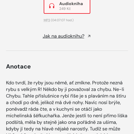
Audiokniha
249 Kč
MP3
(04:07:07 hod.)
Jak na audioknihu?
Anotace
Kdo tvrdí, že ryby jsou němé, ať zmlkne. Protože nezná
rybu s velkým R! Někdo by ji považoval za chybu. Ne-li
Chybu. Tahle příslušnice rybí říše je s plaváním na štíru
a chodí po dně, jelikož má dvě nohy. Navíc nosí brýle,
poněvadž ráda čte, a v kuchyni se otáčí jako
michelinská šéfkuchařka. Jenže jestli to není přímo liška
podšitá, měla by stejně jako ona pořádně za ušima,
kdyby jí tedy na hlavě nějaké narostly. Tudíž se může