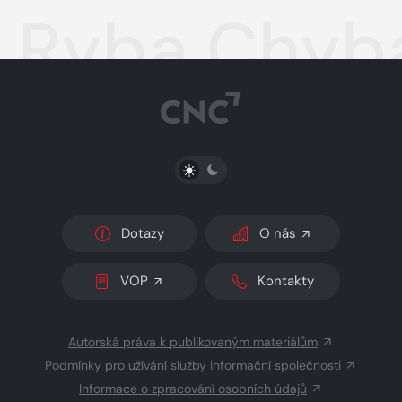
Ryba Chyb
PŘEPNOUT SVĚTLÝ/TMAVÝ REŽIM
Dotazy
O nás
VOP
Kontakty
Autorská práva k publikovaným materiálům
Podmínky pro užívání služby informační společnosti
Informace o zpracování osobních údajů