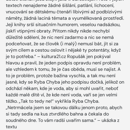
textech nenajdeme žádné šišlání, patlání, lichocení,
vnucování se dětskému čtenáři líbivými až podbízivými
náměty, žádná laciná témata a vyumělkovaná prostředí.
Její knihy srší situačním humorem, veselou nadsázkou,
jiskří vtipnými obraty. Přitom nikdy nikde nechybí
důležité sdělení, že nic není zadarmo a nic se nemá
podceňovat, že se člověk (i malý) nemusí bát, jít si za
svým cílem a cestou oslovit i nějaké ty potentáty, když
je to potřeba.“ – kultura21.cz Ropušák jen pokýval
hlavou a pravil, že jeden podpis opravdu není problém,
ale vzhledem k tomu, že je čas oběda, musí se najíst. A
to je problém, protože bažina vyschla, a tak mu není
jasné, kdy se Ryba Chyba jeho podpisu dočká, jelikož on
odchází někam, kde je voda, aby si mohl uvařit, neboť
každé malé dítě ví, že kde není voda, vaří se jen velmi
těžko. „Tak to tedy ne!“ vykřikla Ryba Chyba.
„Netrmácela jsem se takovou dálku jenom proto, abych
si tady sedla na kus ztvrdlého bahna a čekala do
soudného dne. To vám radši uvařím sama.“ – ukázka z
textu