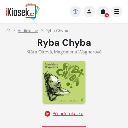
Přejít na hlavní obsah
0
Audioknihy
Ryba Chyba
Ryba Chyba
Klára Oltová
,
Magdalena Wagnerová
Přehrát ukázku