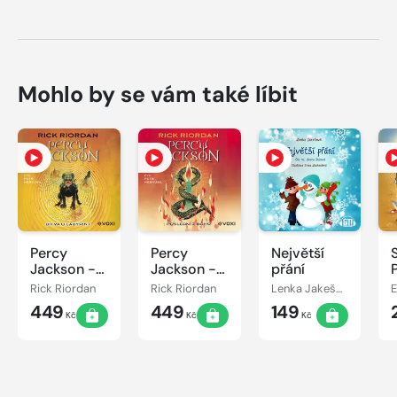
Mohlo by se vám také líbit
Percy
Percy
Největší
Jackson -
Jackson -
přání
Bitva o
Poslední z
Rick Riordan
Rick Riordan
Lenka Jakešová
labyrint
bohů
449
449
149
Kč
Kč
Kč