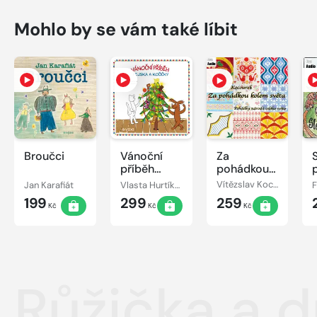
Mohlo by se vám také líbit
Broučci
Vánoční
Za
příběh
pohádkou
pejska a
kolem
Jan Karafiát
Vlasta Hurtíková
Vítězslav Kocourek
kočičky
světa
199
299
259
Kč
Kč
Kč
Růžička a 