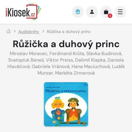
Přejít na hlavní obsah
0
Audioknihy
Růžička a duhový princ
Růžička a duhový princ
Miroslav Moravec
,
Ferdinand Krůta
,
Slávka Budínová
,
Svatopluk Beneš
,
Viktor Preiss
,
Dalimil Klapka
,
Daniela
Hlaváčová
,
Gabriela Vránová
,
Hana Maciuchová
,
Luděk
Munzar
,
Markéta Zinnerová