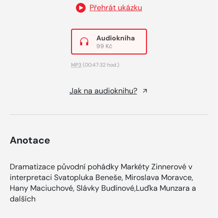
Přehrát ukázku
Audiokniha
99 Kč
MP3
(00:47:32 hod.)
Jak na audioknihu?
Anotace
Dramatizace původní pohádky Markéty Zinnerové v
interpretaci Svatopluka Beneše, Miroslava Moravce,
Hany Maciuchové, Slávky Budínové,Luďka Munzara a
dalších