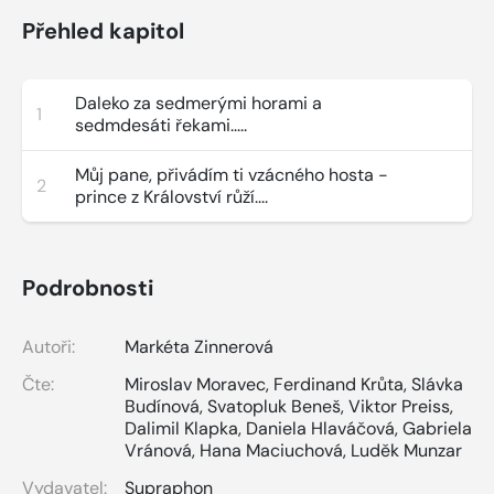
Přehled kapitol
Daleko za sedmerými horami a
1
sedmdesáti řekami.....
Můj pane, přivádím ti vzácného hosta -
2
prince z Království růží....
Podrobnosti
Autoři:
Markéta Zinnerová
Čte:
Miroslav Moravec
,
Ferdinand Krůta
,
Slávka
Budínová
,
Svatopluk Beneš
,
Viktor Preiss
,
Dalimil Klapka
,
Daniela Hlaváčová
,
Gabriela
Vránová
,
Hana Maciuchová
,
Luděk Munzar
Vydavatel:
Supraphon