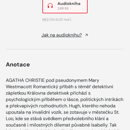
Audiokniha
249 Kč
MP3
(04:32:35 hod.)
Jak na audioknihu?
Anotace
AGATHA CHRISTIE pod pseudonymem Mary
Westmacott Romantický příběh s téměř detektivní
zápletkou Královna detektivek přichází s
psychologickým příběhem o lásce, politických intrikách
a překvapivých rozhodnutích. Hugh, kterého nehoda
upoutala na invalidní vozík, se zotavuje v městečku St.
Loo, kde se stává svědkem předvolebního klání a
současně i milostných dilemat půvabné Isabelly. Tak