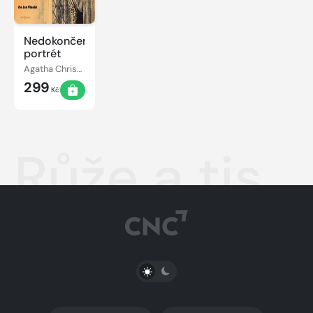
Nedokončený
portrét
Agatha Christie
299
Kč
Růže a tis
PŘEPNOUT SVĚTLÝ/TMAVÝ REŽIM