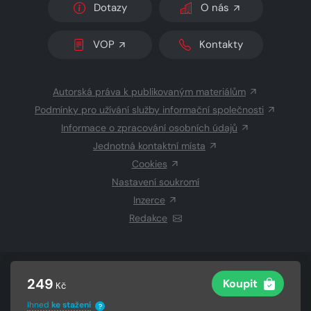
Dotazy
O nás
VOP
Kontakty
Autorská práva k publikovaným materiálům
Podmínky pro užívání služby informační společnosti
Informace o zpracování osobních údajů
Jednotná kontaktní místa
Cookies
Nastavení soukromí
Inzerce
Redakce
© 2026 Copyright
CZECH NEWS CENTER a.s.
a dodavatelé
249
Koupit
Kč
obsahu
Vysázeno
Grand IT s.r.o.
Ihned
ke stažení
?