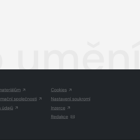
umění a
materiálům
Cookies
rmační společnosti
Nastavení soukromí
h údajů
Inzerce
Redakce