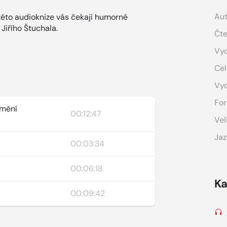
Aut
 této audioknize vás čekají humorné
Jiřího Štuchala.
Čte
Vyd
Cel
Vy
For
umění
00:12:47
Vel
Jaz
00:03:34
00:06:18
Ka
00:09:42