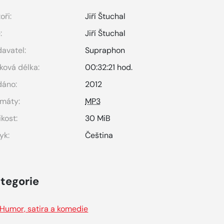
oři:
Jiří Štuchal
:
Jiří Štuchal
avatel:
Supraphon
ková délka:
00:32:21 hod.
dáno:
2012
máty:
MP3
ikost:
30 MiB
yk:
Čeština
tegorie
Humor, satira a komedie