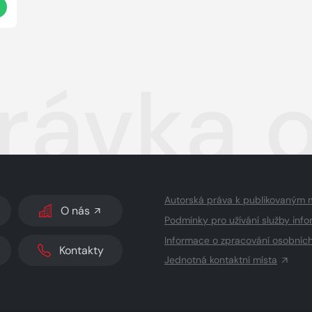
ávka o 
Autorská práva k publikovaným 
O nás
Podmínky pro užívání služby info
Informace o zpracování osobníc
Kontakty
Jednotná kontaktní místa