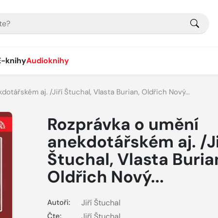
E-knihy
Audioknihy
tářském aj. /Jiří Štuchal, Vlasta Burian, Oldřich Nový...
Rozprávka o umění
anekdotářském aj. /Ji
Štuchal, Vlasta Buria
Oldřich Nový...
Autoři:
Jiří Štuchal
Čte:
Jiří Štuchal