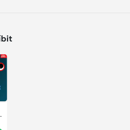
íbit
!