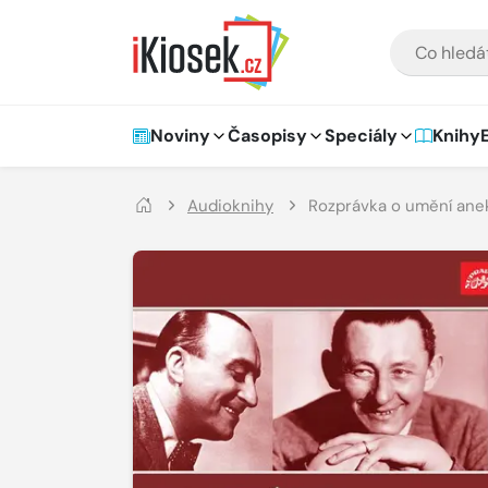
Přejít na hlavní obsah
VYHLEDÁVÁNÍ
Hlavní navigace
Noviny
Časopisy
Speciály
Knihy
Audioknihy
Rozprávka o umění anekdo