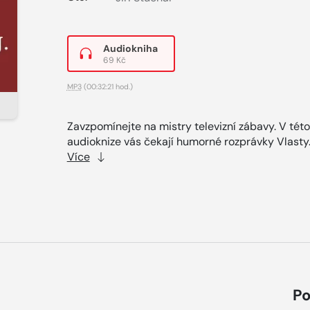
Audiokniha
69 Kč
MP3
(00:32:21 hod.)
Zavzpomínejte na mistry televizní zábavy. V této
audioknize vás čekají humorné rozprávky Vlasty.
Více
Po