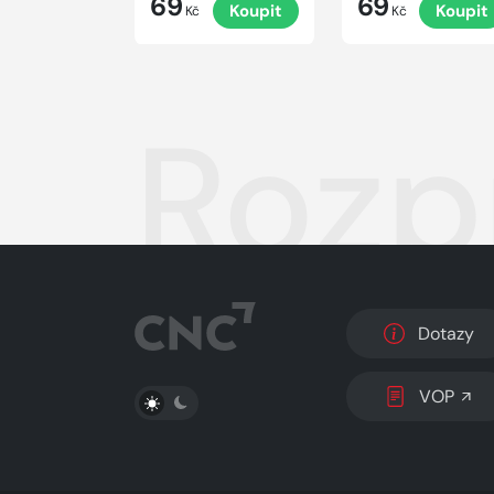
69
69
Koupit
Koupit
Kč
Kč
Rozpr
Dotazy
PŘEPNOUT SVĚTLÝ/TMAVÝ REŽIM
VOP