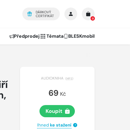
DÁRKOVÝ
CERTIFIKÁT
0
Předprodej
Témata
BLESKmobil
AUDIOKNIHA
(
MP3
)
ří
69
n,
Kč
Koupit
Ihned
ke stažení
?