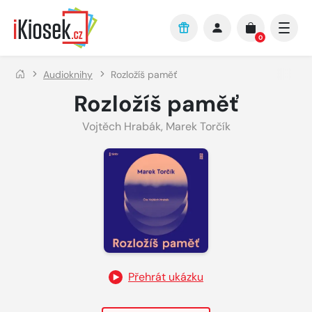
Přejít na hlavní obsah
0
Audioknihy
Rozložíš paměť
Rozložíš paměť
Vojtěch Hrabák
,
Marek Torčík
Přehrát ukázku