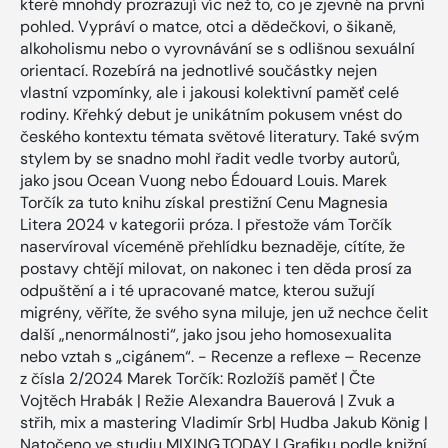
které mnohdy prozrazují víc než to, co je zjevné na první
pohled. Vypráví o matce, otci a dědečkovi, o šikaně,
alkoholismu nebo o vyrovnávání se s odlišnou sexuální
orientací. Rozebírá na jednotlivé součástky nejen
vlastní vzpomínky, ale i jakousi kolektivní paměť celé
rodiny. Křehký debut je unikátním pokusem vnést do
českého kontextu témata světové literatury. Také svým
stylem by se snadno mohl řadit vedle tvorby autorů,
jako jsou Ocean Vuong nebo Édouard Louis. Marek
Torčík za tuto knihu získal prestižní Cenu Magnesia
Litera 2024 v kategorii próza. I přestože vám Torčík
naservíroval víceméně přehlídku beznaděje, cítíte, že
postavy chtějí milovat, on nakonec i ten děda prosí za
odpuštění a i té upracované matce, kterou sužují
migrény, věříte, že svého syna miluje, jen už nechce čelit
další „nenormálnosti“, jako jsou jeho homosexualita
nebo vztah s „cigánem“. - Recenze a reflexe – Recenze
z čísla 2/2024 Marek Torčík: Rozložíš paměť | Čte
Vojtěch Hrabák | Režie Alexandra Bauerová | Zvuk a
střih, mix a mastering Vladimír Srb| Hudba Jakub König |
Natočeno ve studiu MIXING.TODAY | Grafiku podle knižní