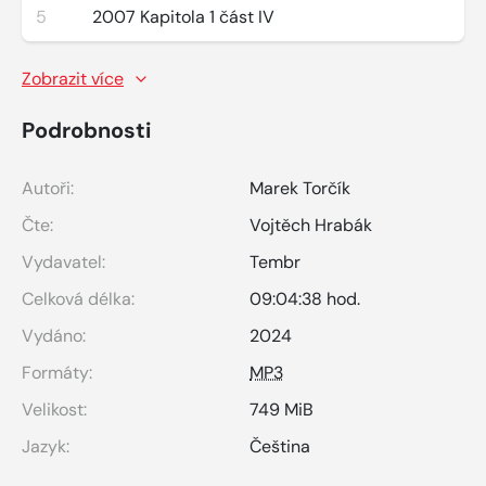
5
2007 Kapitola 1 část IV
Zobrazit více
Podrobnosti
Autoři:
Marek Torčík
Čte:
Vojtěch Hrabák
Vydavatel:
Tembr
Celková délka:
09:04:38 hod.
Vydáno:
2024
Formáty:
MP3
Velikost:
749 MiB
Jazyk:
Čeština