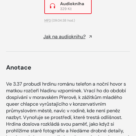
Audiokniha
329 Kč
MP3
(09:04:38 hod.)
Jak na audioknihu?
Anotace
Ve 3.37 probudí hrdinu románu telefon a noční hovor s
matkou rozčeří hladinu vzpomínek. Vrací ho do období
dospívání v moravském Přerově, k zážitkům mladého
queer chlapce vyrůstajícího v konzervativním
průmyslovém městě, navíc v rodině, kde není peněz
nazbyt. Vynořuje se prostředí, které trestá odlišnost.
Hrdina doslova rozkládá svou paměť, jako když si
prohlížíme staré fotografie a hledáme drobné detaily,