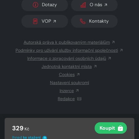
Dotazy
O nás
VOP
Kontakty
Autorská práva k publikovaným materiálům
Podmínky pro užívání služby informační společnosti
Informace o zpracování osobních údajů
Jednotná kontaktní místa
Cookies
Nastavení soukromí
Inzerce
Redakce
© 2026 Copyright
CZECH NEWS CENTER a.s.
a dodavatelé
329
Koupit
Kč
obsahu
Vysázeno
Grand IT s.r.o.
Ihned
ke stažení
?