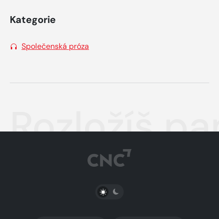
Kategorie
Společenská próza
Rozložíš p
PŘEPNOUT SVĚTLÝ/TMAVÝ REŽIM