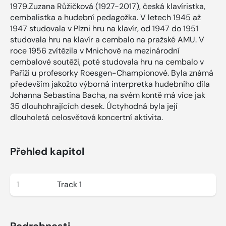
1979.Zuzana Růžičková (1927-2017), česká klavíristka,
cembalistka a hudební pedagožka. V letech 1945 až
1947 studovala v Plzni hru na klavír, od 1947 do 1951
studovala hru na klavír a cembalo na pražské AMU. V
roce 1956 zvítězila v Mnichově na mezinárodní
cembalové soutěži, poté studovala hru na cembalo v
Paříži u profesorky Roesgen-Championové. Byla známá
především jakožto výborná interpretka hudebního díla
Johanna Sebastina Bacha, na svém kontě má více jak
35 dlouhohrajících desek. Úctyhodná byla její
dlouholetá celosvětová koncertní aktivita.
Přehled kapitol
1
Track 1
Podrobnosti