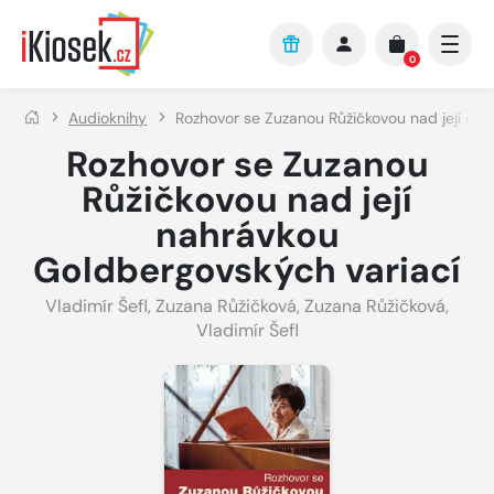
Přejít na hlavní obsah
0
Audioknihy
Rozhovor se Zuzanou Růžičkovou nad její na
Rozhovor se Zuzanou
Růžičkovou nad její
nahrávkou
Goldbergovských variací
Vladimír Šefl
,
Zuzana Růžičková
,
Zuzana Růžičková
,
Vladimír Šefl