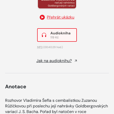
Přehrát ukázku
Audiokniha
119 Kč
MP3
(00:40:29 hod.)
Jak na audioknihu?
Anotace
Rozhovor Vladimíra Šefla s cembalistkou Zuzanou
Růžičkovou při poslechu její nahrávky Goldbergovských
variací J. S. Bacha. Pořad byl natočen v roce