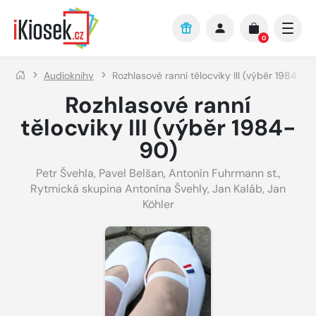
Přejít na hlavní obsah
0
Audioknihy
Rozhlasové ranní tělocviky III (výběr 1984-90
Rozhlasové ranní
tělocviky III (výběr 1984-
90)
Petr Švehla
,
Pavel Belšan
,
Antonín Fuhrmann st.
,
Rytmická skupina Antonína Švehly
,
Jan Kaláb
,
Jan
Köhler