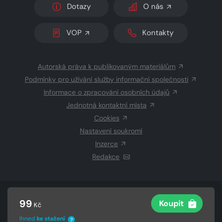
Dotazy
O nás
VOP
Kontakty
Autorská práva k publikovaným materiálům
Podmínky pro užívání služby informační společnosti
Informace o zpracování osobních údajů
Jednotná kontaktní místa
Cookies
Nastavení soukromí
Inzerce
Redakce
© 2026 Copyright
CZECH NEWS CENTER a.s.
a dodavatelé
99
Koupit
Kč
obsahu
Vysázeno
Grand IT s.r.o.
Ihned
ke stažení
?