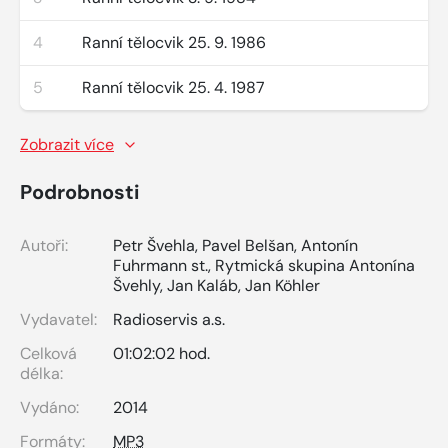
4
Ranní tělocvik 25. 9. 1986
5
Ranní tělocvik 25. 4. 1987
Zobrazit více
Podrobnosti
Autoři:
Petr Švehla
,
Pavel Belšan
,
Antonín
Fuhrmann st.
,
Rytmická skupina Antonína
Švehly
,
Jan Kaláb
,
Jan Köhler
Vydavatel:
Radioservis a.s.
Celková
01:02:02 hod.
délka:
Vydáno:
2014
Formáty:
MP3