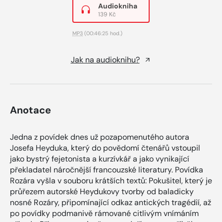
Audiokniha
139 Kč
MP3
(00:46:25 hod.)
Jak na audioknihu?
Anotace
Jedna z povídek dnes už pozapomenutého autora
Josefa Heyduka, který do povědomí čtenářů vstoupil
jako bystrý fejetonista a kurzívkář a jako vynikající
překladatel náročnější francouzské literatury. Povídka
Rozára vyšla v souboru krátších textů: Pokušitel, který je
průřezem autorské Heydukovy tvorby od baladicky
nosné Rozáry, připomínající odkaz antických tragédií, až
po povídky podmanivě rámované citlivým vnímáním