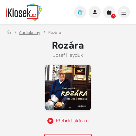
Přejít na hlavní obsah
0
Audioknihy
Rozára
Rozára
Josef Heyduk
Přehrát ukázku