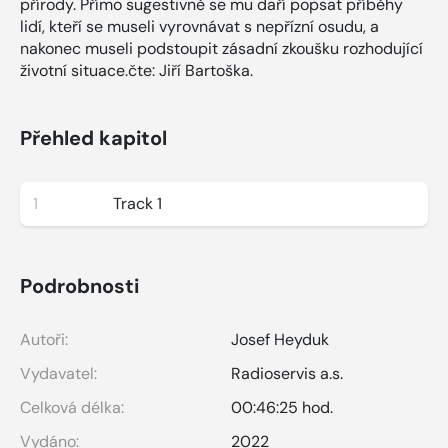
přírody. Přímo sugestivně se mu daří popsat příběhy
lidí, kteří se museli vyrovnávat s nepřízní osudu, a
nakonec museli podstoupit zásadní zkoušku rozhodující
životní situace.čte: Jiří Bartoška.
Přehled kapitol
1
Track 1
Podrobnosti
Autoři:
Josef Heyduk
Vydavatel:
Radioservis a.s.
Celková délka:
00:46:25 hod.
Vydáno:
2022