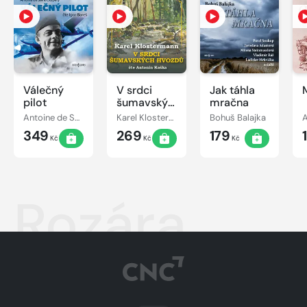
Válečný
V srdci
Jak táhla
pilot
šumavských
mračna
hvozdů
Antoine de Saint-Exupéry
Karel Klostermann
Bohuš Balajka
A
349
269
179
Kč
Kč
Kč
Rozára