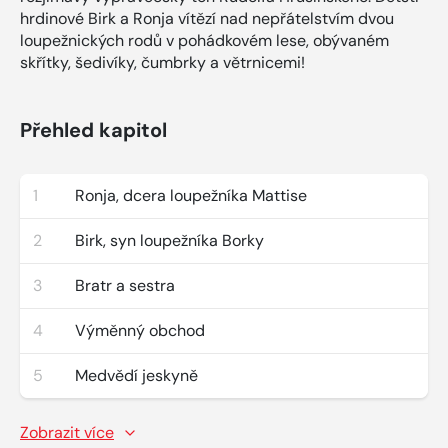
hrdinové Birk a Ronja vítězí nad nepřátelstvím dvou
loupežnických rodů v pohádkovém lese, obývaném
skřítky, šedivíky, čumbrky a větrnicemi!
Přehled kapitol
1
Ronja, dcera loupežníka Mattise
2
Birk, syn loupežníka Borky
3
Bratr a sestra
4
Výměnný obchod
5
Medvědí jeskyně
Zobrazit více