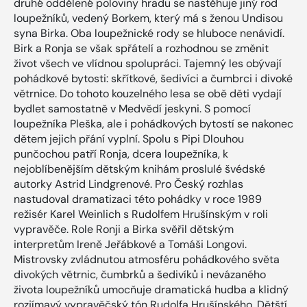
druhé oddělené poloviny hradu se nastěhuje jiný rod
loupežníků, vedený Borkem, který má s ženou Undisou
syna Birka. Oba loupežnické rody se hluboce nenávidí.
Birk a Ronja se však spřátelí a rozhodnou se změnit
život všech ve vlídnou spolupráci. Tajemný les obývají
pohádkové bytosti: skřítkové, šedivíci a čumbrci i divoké
větrnice. Do tohoto kouzelného lesa se obě děti vydají
bydlet samostatně v Medvědí jeskyni. S pomocí
loupežníka Pleška, ale i pohádkových bytostí se nakonec
dětem jejich přání vyplní. Spolu s Pipi Dlouhou
punčochou patří Ronja, dcera loupežníka, k
nejoblíbenějším dětským knihám proslulé švédské
autorky Astrid Lindgrenové. Pro Český rozhlas
nastudoval dramatizaci této pohádky v roce 1989
režisér Karel Weinlich s Rudolfem Hrušínským v roli
vypravěče. Role Ronji a Birka svěřil dětským
interpretům Ireně Jeřábkové a Tomáši Longovi.
Mistrovsky zvládnutou atmosféru pohádkového světa
divokých větrnic, čumbrků a šedivíků i nevázaného
života loupežníků umocňuje dramatická hudba a klidný
rozjímavý vypravěčský tón Rudolfa Hrušínského. Dětští