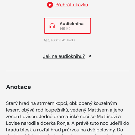
Přehrát ukázku
Audiokniha
149 Kč
MP3
(00:58:45 hod.)
Jak na audioknihu?
Anotace
Starý hrad na strmém kopci, obklopený kouzelným
lesem, obývá rod loupežníků, vedený Mattisem a jeho
ženou Lovisou. Jedné dramatické noci se Mattisovi a
Lovise narodila dcerka Ronja. A právě tuto noc udeřil do
hradu blesk a rozťal hrad průrvou na dvě poloviny. Do