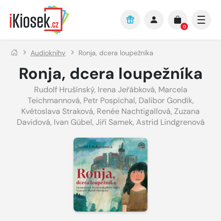
Přejít na hlavní obsah
0
Audioknihy
Ronja, dcera loupežníka
Ronja, dcera loupežníka
Rudolf Hrušínský
,
Irena Jeřábková
,
Marcela
Teichmannová
,
Petr Pospíchal
,
Dalibor Gondík
,
Květoslava Straková
,
Renée Nachtigallová
,
Zuzana
Davidová
,
Ivan Gübel
,
Jiří Samek
,
Astrid Lindgrenová