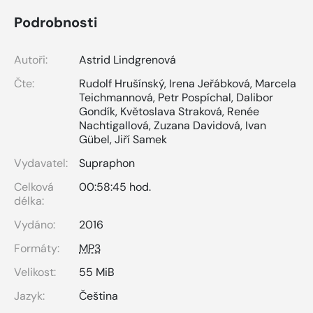
Podrobnosti
Autoři:
Astrid Lindgrenová
Čte:
Rudolf Hrušínský
,
Irena Jeřábková
,
Marcela
Teichmannová
,
Petr Pospíchal
,
Dalibor
Gondík
,
Květoslava Straková
,
Renée
Nachtigallová
,
Zuzana Davidová
,
Ivan
Gübel
,
Jiří Samek
Vydavatel:
Supraphon
Celková
00:58:45 hod.
délka:
Vydáno:
2016
Formáty:
MP3
Velikost:
55 MiB
Jazyk:
Čeština