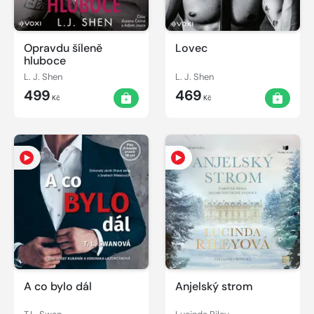
Opravdu šíleně
Lovec
hluboce
L. J. Shen
L. J. Shen
499
469
Kč
Kč
A co bylo dál
Anjelský strom