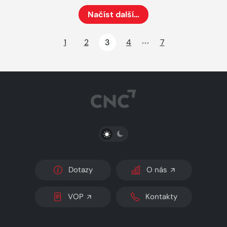
Načíst další…
Načte dalších 24 položek na aktuální stránku
1
2
3
4
7
PŘEPNOUT SVĚTLÝ/TMAVÝ REŽIM
Dotazy
O nás
VOP
Kontakty