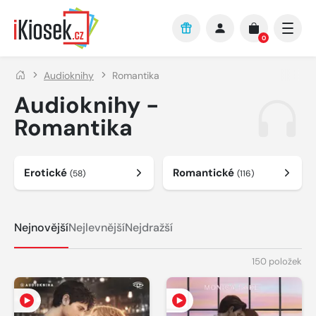
Přejít na hlavní obsah
0
Audioknihy
Romantika
Audioknihy -
Romantika
Erotické
Romantické
(58)
(116)
Nejnovější
Nejlevnější
Nejdražší
150 položek