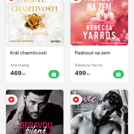
Král chamtivosti
Padnout na zem
Ana Huang
Rebecca Yarros
469
499
Kč
Kč