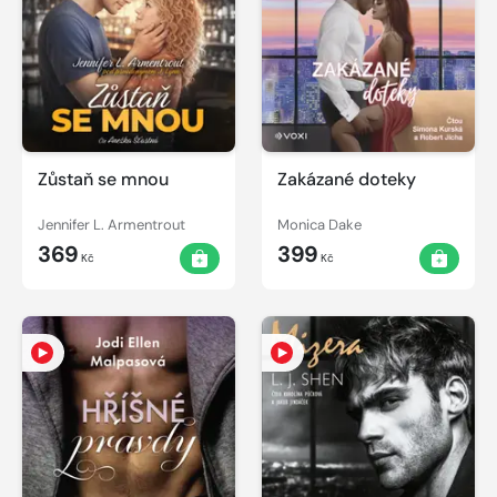
Zůstaň se mnou
Zakázané doteky
Jennifer L. Armentrout
Monica Dake
369
399
Kč
Kč