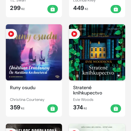
T.L. Swan
Lucinda Riley
299
449
Kč
Kč
Runy osudu
Stratené
kníhkupectvo
Christina Courtenay
Evie Woods
359
374
Kč
Kč