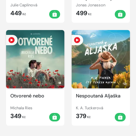
kydat hnůj
Julie Caplinová
Jonas Jonasson
449
499
Kč
Kč
Otvorené nebo
Nespoutaná Aljaška
Michala Ries
K. A. Tuckerová
349
379
Kč
Kč