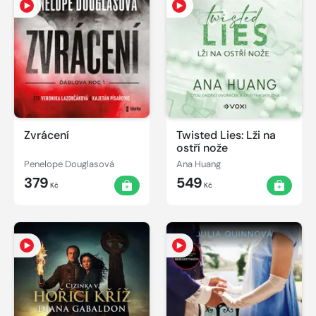
Zvrácení
Twisted Lies: Lži na
ostří nože
Penelope Douglasová
Ana Huang
379
549
Kč
Kč