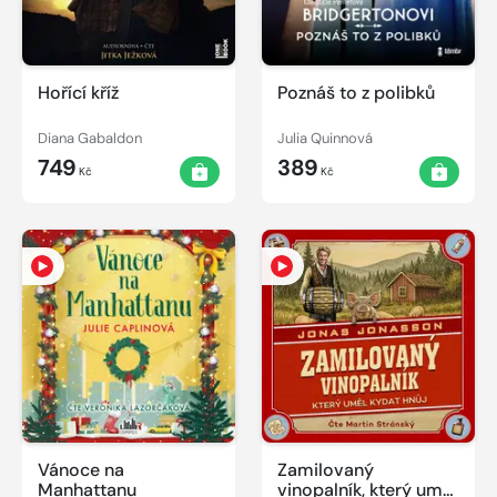
Hořící kříž
Poznáš to z polibků
Diana Gabaldon
Julia Quinnová
749
389
Kč
Kč
Vánoce na
Zamilovaný
Manhattanu
vinopalník, který uměl