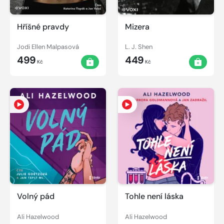
Hříšné pravdy
Mizera
Jodi Ellen Malpasová
L. J. Shen
499
449
Kč
Kč
Volný pád
Tohle není láska
Ali Hazelwood
Ali Hazelwood