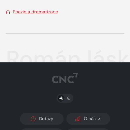
Poezie a dramatizace
Román lásky
PŘEPNOUT SVĚTLÝ/TMAVÝ REŽIM
Dotazy
O nás