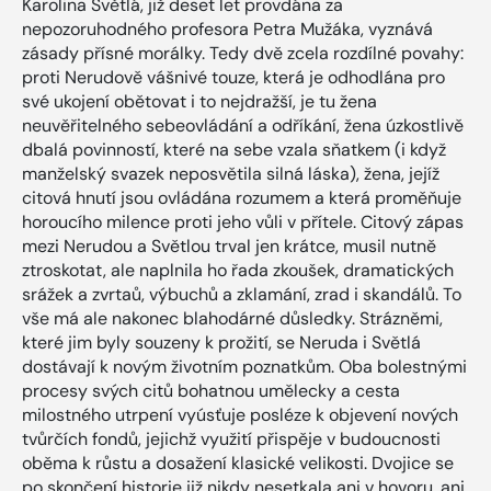
Karolina Světlá, již deset let provdána za
nepozoruhodného profesora Petra Mužáka, vyznává
zásady přísné morálky. Tedy dvě zcela rozdílné povahy:
proti Nerudově vášnivé touze, která je odhodlána pro
své ukojení obětovat i to nejdražší, je tu žena
neuvěřitelného sebeovládání a odříkání, žena úzkostlivě
dbalá povinností, které na sebe vzala sňatkem (i když
manželský svazek neposvětila silná láska), žena, jejíž
citová hnutí jsou ovládána rozumem a která proměňuje
horoucího milence proti jeho vůli v přítele. Citový zápas
mezi Nerudou a Světlou trval jen krátce, musil nutně
ztroskotat, ale naplnila ho řada zkoušek, dramatických
srážek a zvrtaů, výbuchů a zklamání, zrad i skandálů. To
vše má ale nakonec blahodárné důsledky. Strázněmi,
které jim byly souzeny k prožití, se Neruda i Světlá
dostávají k novým životním poznatkům. Oba bolestnými
procesy svých citů bohatnou umělecky a cesta
milostného utrpení vyúsťuje posléze k objevení nových
tvůrčích fondů, jejichž využití přispěje v budoucnosti
oběma k růstu a dosažení klasické velikosti. Dvojice se
po skončení historie již nikdy nesetkala ani v hovoru, ani