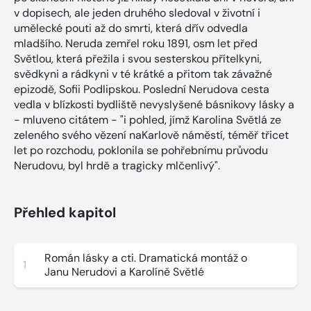
v dopisech, ale jeden druhého sledoval v životní i
umělecké pouti až do smrti, která dřív odvedla
mladšího. Neruda zemřel roku 1891, osm let před
Světlou, která přežila i svou sesterskou přítelkyni,
svědkyni a rádkyni v té krátké a přitom tak závažné
epizodě, Sofii Podlipskou. Poslední Nerudova cesta
vedla v blízkosti bydliště nevyslyšené básnikovy lásky a
- mluveno citátem - "i pohled, jímž Karolina Světlá ze
zeleného svého vězení naKarlově náměstí, téměř třicet
let po rozchodu, poklonila se pohřebnímu průvodu
Nerudovu, byl hrdě a tragicky mlčenlivý".
Přehled kapitol
Román lásky a cti. Dramatická montáž o
1
Janu Nerudovi a Karolíně Světlé