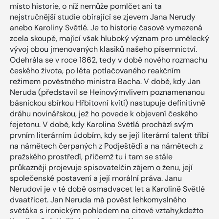
místo historie, o níž nemůže pomlčet ani ta
nejstručnější studie obírající se zjevem Jana Nerudy
anebo Karoliny Světlé. Je to historie časově vymezená
zcela skoupě, mající však hluboký význam pro umělecký
vývoj obou jmenovaných klasiků našeho písemnictví.
Odehrála se v roce 1862, tedy v době nového rozmachu
českého života, po léta potlačovaného reakčním
režimem pověstného ministra Bacha. V době, kdy Jan
Neruda (představil se Heinovýmvlivem poznamenanou
básnickou sbírkou Hřbitovní kvítí) nastupuje definitivně
dráhu novinářskou, jež ho povede k objevení českého
fejetonu. V době, kdy Karolina Světlá prochází svým
prvním literárním údobím, kdy se její literární talent tříbí
na námětech čerpaných z Podještědí a na námětech z
pražského prostředí, přičemž tu i tam se stále
průkazněji projevuje spisovatelčin zájem o ženu, její
společenské postavení a její morální práva. Janu
Nerudovi je v té době osmadvacet let a Karolině Světlé
dvaatřicet. Jan Neruda má pověst lehkomyslného
světáka s ironickým pohledem na citové vztahy,kdežto