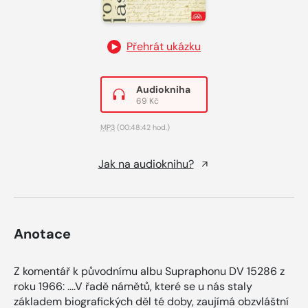
Přehrát ukázku
Audiokniha
69 Kč
MP3
(00:48:42 hod.)
Jak na audioknihu?
Anotace
Z komentář k původnímu albu Supraphonu DV 15286 z
roku 1966: ....V řadě námětů, které se u nás staly
základem biografických děl té doby, zaujímá obzvláštní