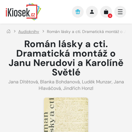
Přejít na hlavní obsah
0
Audioknihy
Román lásky a cti. Dramatická montáž o Janu
Román lásky a cti.
Dramatická montáž o
Janu Nerudovi a Karolíně
Světlé
Jana Dítětová
,
Blanka Bohdanová
,
Luděk Munzar
,
Jana
Hlaváčová
,
Jindřich Honzl