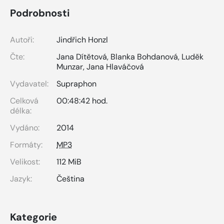
Podrobnosti
Autoři:
Jindřich Honzl
Čte:
Jana Dítětová
,
Blanka Bohdanová
,
Luděk
Munzar
,
Jana Hlaváčová
Vydavatel:
Supraphon
Celková
00:48:42 hod.
délka:
Vydáno:
2014
Formáty:
MP3
Velikost:
112 MiB
Jazyk:
Čeština
Kategorie