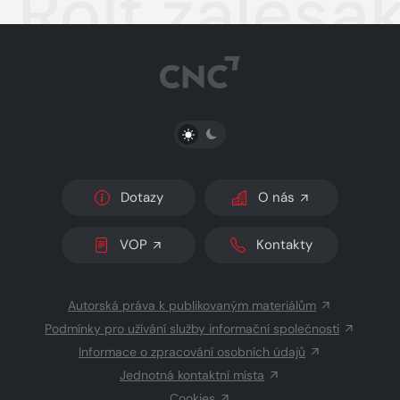
Rolf zálesá
PŘEPNOUT SVĚTLÝ/TMAVÝ REŽIM
Dotazy
O nás
VOP
Kontakty
Autorská práva k publikovaným materiálům
Podmínky pro užívání služby informační společnosti
Informace o zpracování osobních údajů
Jednotná kontaktní místa
Cookies