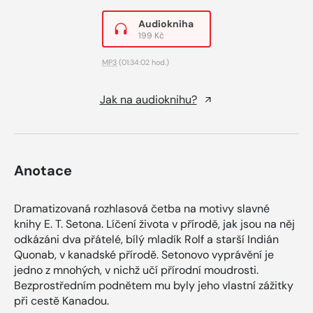
Audiokniha
199 Kč
MP3
(01:34:02 hod.)
Jak na audioknihu?
Anotace
Dramatizovaná rozhlasová četba na motivy slavné
knihy E. T. Setona. Líčení života v přírodě, jak jsou na něj
odkázáni dva přátelé, bílý mladík Rolf a starší Indián
Quonab, v kanadské přírodě. Setonovo vyprávění je
jedno z mnohých, v nichž učí přírodní moudrosti.
Bezprostředním podnětem mu byly jeho vlastní zážitky
při cestě Kanadou.