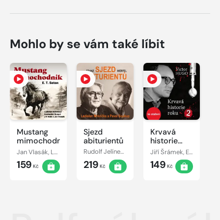
Mohlo by se vám také líbit
Mustang
Sjezd
Krvavá
mimochodník
abiturientů
historie
roku 2
Jan Vlasák, Ladislav Mrkvička, Svatopluk Skopal, Ernest Thompson Seton, Jiří Holý
Rudolf Jelínek, Ladislav Mrkvička, Pavel Soukup, Franz Werfel, Oldřich Vlach, Jaroslav Kepka
Jiří Šrámek, Eduard Cupák, Jiří Adamíra, Victor Hugo, Daniela Kolářová, Pavel Pípal, Miroslav Moravec, Petr Pelzer, Lubor Tokoš, Jana Andresíková, Oldřich Vlach, Ota Sklenčka
159
219
149
Kč
Kč
Kč