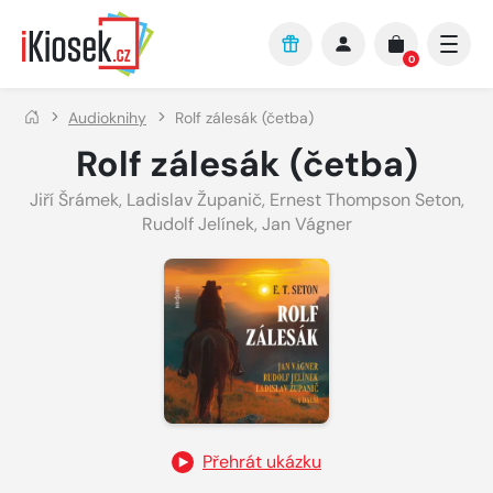
Přejít na hlavní obsah
0
Audioknihy
Rolf zálesák (četba)
Rolf zálesák (četba)
Jiří Šrámek
,
Ladislav Županič
,
Ernest Thompson Seton
,
Rudolf Jelínek
,
Jan Vágner
Přehrát ukázku