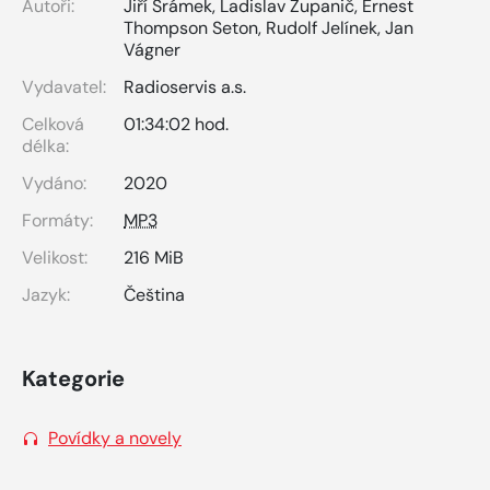
Autoři:
Jiří Šrámek
,
Ladislav Županič
,
Ernest
Thompson Seton
,
Rudolf Jelínek
,
Jan
Vágner
Vydavatel:
Radioservis a.s.
Celková
01:34:02 hod.
délka:
Vydáno:
2020
Formáty:
MP3
Velikost:
216 MiB
Jazyk:
Čeština
Kategorie
Povídky a novely