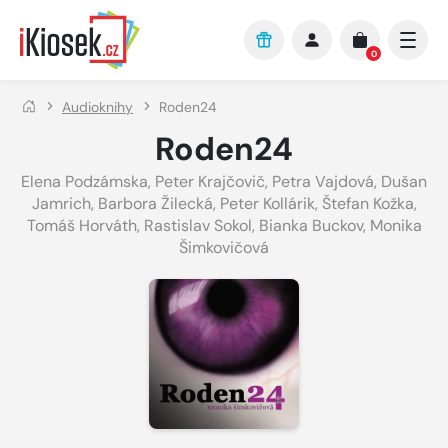
Přejít na hlavní obsah
0
Audioknihy
Roden24
Roden24
Elena Podzámska
,
Peter Krajčovič
,
Petra Vajdová
,
Dušan
Jamrich
,
Barbora Žilecká
,
Peter Kollárik
,
Štefan Kožka
,
Tomáš Horváth
,
Rastislav Sokol
,
Bianka Buckov
,
Monika
Šimkovičová