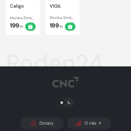
Caligo
VIGIL
Monika Šimkovičová
Monika Šimkovičová
199
199
Kč
Kč
Roden24
PŘEPNOUT SVĚTLÝ/TMAVÝ REŽIM
Dotazy
O nás