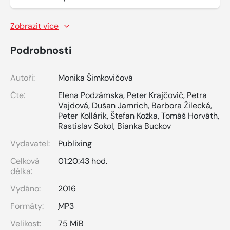
Zobrazit více
Podrobnosti
Autoři:
Monika Šimkovičová
Čte:
Elena Podzámska
,
Peter Krajčovič
,
Petra
Vajdová
,
Dušan Jamrich
,
Barbora Žilecká
,
Peter Kollárik
,
Štefan Kožka
,
Tomáš Horváth
,
Rastislav Sokol
,
Bianka Buckov
Vydavatel:
Publixing
Celková
01:20:43 hod.
délka:
Vydáno:
2016
Formáty:
MP3
Velikost:
75 MiB