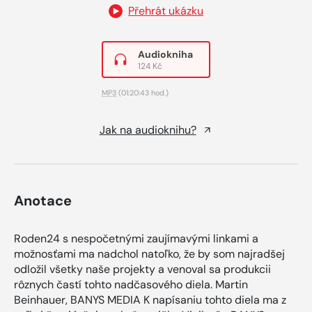
Přehrát ukázku
Audiokniha
124 Kč
MP3
(01:20:43 hod.)
Jak na audioknihu?
Anotace
Roden24 s nespočetnými zaujímavými linkami a
možnosťami ma nadchol natoľko, že by som najradšej
odložil všetky naše projekty a venoval sa produkcii
rôznych častí tohto nadčasového diela. Martin
Beinhauer, BANYS MEDIA K napísaniu tohto diela ma z