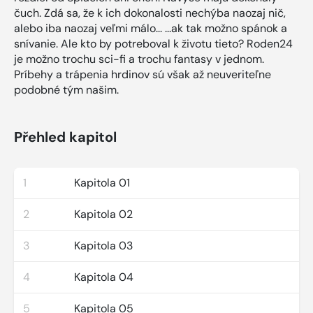
čuch. Zdá sa, že k ich dokonalosti nechýba naozaj nič,
alebo iba naozaj veľmi málo... ...ak tak možno spánok a
snívanie. Ale kto by potreboval k životu tieto? Roden24
je možno trochu sci-fi a trochu fantasy v jednom.
Príbehy a trápenia hrdinov sú však až neuveriteľne
podobné tým našim.
Přehled kapitol
1
Kapitola 01
2
Kapitola 02
3
Kapitola 03
4
Kapitola 04
5
Kapitola 05