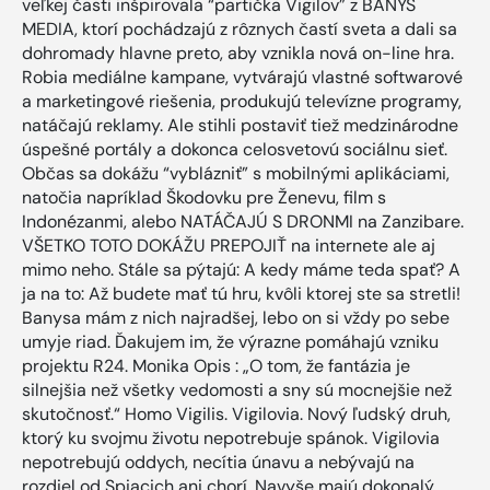
veľkej časti inšpirovala “partička Vigilov” z BANYS
MEDIA, ktorí pochádzajú z rôznych častí sveta a dali sa
dohromady hlavne preto, aby vznikla nová on-line hra.
Robia mediálne kampane, vytvárajú vlastné softwarové
a marketingové riešenia, produkujú televízne programy,
natáčajú reklamy. Ale stihli postaviť tiež medzinárodne
úspešné portály a dokonca celosvetovú sociálnu sieť.
Občas sa dokážu “vyblázniť” s mobilnými aplikáciami,
natočia napríklad Škodovku pre Ženevu, film s
Indonézanmi, alebo NATÁČAJÚ S DRONMI na Zanzibare.
VŠETKO TOTO DOKÁŽU PREPOJIŤ na internete ale aj
mimo neho. Stále sa pýtajú: A kedy máme teda spať? A
ja na to: Až budete mať tú hru, kvôli ktorej ste sa stretli!
Banysa mám z nich najradšej, lebo on si vždy po sebe
umyje riad. Ďakujem im, že výrazne pomáhajú vzniku
projektu R24. Monika Opis : „O tom, že fantázia je
silnejšia než všetky vedomosti a sny sú mocnejšie než
skutočnosť.“ Homo Vigilis. Vigilovia. Nový ľudský druh,
ktorý ku svojmu životu nepotrebuje spánok. Vigilovia
nepotrebujú oddych, necítia únavu a nebývajú na
rozdiel od Spiacich ani chorí. Navyše majú dokonalý