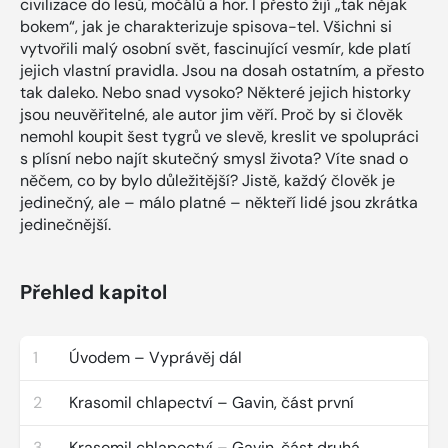
civilizace do lesů, močálů a hor. I přesto žijí „tak nějak
bokem“, jak je charakterizuje spisova-tel. Všichni si
vytvořili malý osobní svět, fascinující vesmír, kde platí
jejich vlastní pravidla. Jsou na dosah ostatním, a přesto
tak daleko. Nebo snad vysoko? Některé jejich historky
jsou neuvěřitelné, ale autor jim věří. Proč by si člověk
nemohl koupit šest tygrů ve slevě, kreslit ve spolupráci
s plísní nebo najít skutečný smysl života? Víte snad o
něčem, co by bylo důležitější? Jistě, každý člověk je
jedinečný, ale – málo platné – někteří lidé jsou zkrátka
jedinečnější.
Přehled kapitol
1
Úvodem – Vyprávěj dál
2
Krasomil chlapectví – Gavin, část první
3
Krasomil chlapectví – Gavin, část druhá