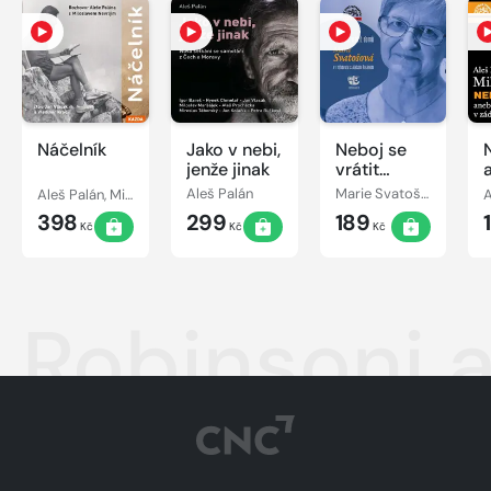
Náčelník
Jako v nebi,
Neboj se
jenže jinak
vrátit
domů
Aleš Palán, Miloslav Nevrlý
Aleš Palán
Marie Svatošová, Aleš Palán
398
299
189
Kč
Kč
Kč
Robinsoni a