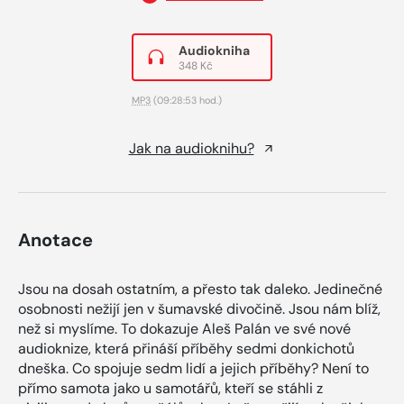
Audiokniha
348 Kč
MP3
(09:28:53 hod.)
Jak na audioknihu?
Anotace
Jsou na dosah ostatním, a přesto tak daleko. Jedinečné
osobnosti nežijí jen v šumavské divočině. Jsou nám blíž,
než si myslíme. To dokazuje Aleš Palán ve své nové
audioknize, která přináší příběhy sedmi donkichotů
dneška. Co spojuje sedm lidí a jejich příběhy? Není to
přímo samota jako u samotářů, kteří se stáhli z