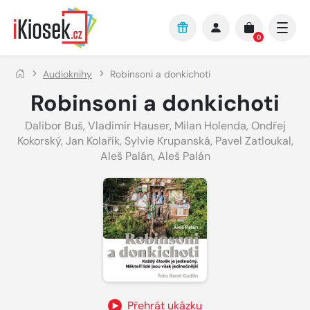
Přejít na hlavní obsah
0
Audioknihy
Robinsoni a donkichoti
Robinsoni a donkichoti
Dalibor Buš
,
Vladimír Hauser
,
Milan Holenda
,
Ondřej
Kokorský
,
Jan Kolařík
,
Sylvie Krupanská
,
Pavel Zatloukal
,
Aleš Palán
,
Aleš Palán
Přehrát ukázku