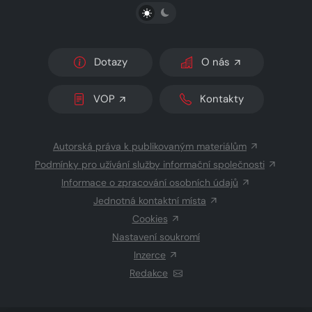
PŘEPNOUT SVĚTLÝ/TMAVÝ REŽIM
Dotazy
O nás
VOP
Kontakty
Autorská práva k publikovaným materiálům
Podmínky pro užívání služby informační společnosti
Informace o zpracování osobních údajů
Jednotná kontaktní místa
Cookies
Nastavení soukromí
Inzerce
Redakce