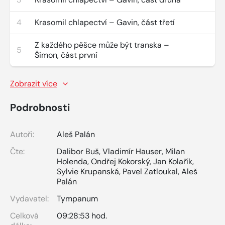
4
Krasomil chlapectví – Gavin, část třetí
Z každého pěšce může být transka –
5
Šimon, část první
Zobrazit více
Podrobnosti
Autoři:
Aleš Palán
Čte:
Dalibor Buš
,
Vladimír Hauser
,
Milan
Holenda
,
Ondřej Kokorský
,
Jan Kolařík
,
Sylvie Krupanská
,
Pavel Zatloukal
,
Aleš
Palán
Vydavatel:
Tympanum
Celková
09:28:53 hod.