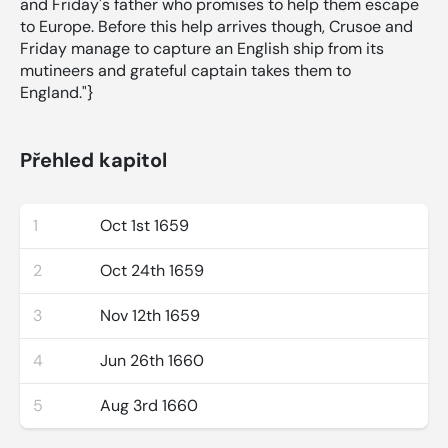
and Friday's father who promises to help them escape
to Europe. Before this help arrives though, Crusoe and
Friday manage to capture an English ship from its
mutineers and grateful captain takes them to
England."}
Přehled kapitol
1
Oct 1st 1659
2
Oct 24th 1659
3
Nov 12th 1659
4
Jun 26th 1660
5
Aug 3rd 1660