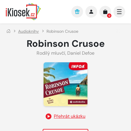
Přejít na hlavní obsah
0
Audioknihy
Robinson Crusoe
Robinson Crusoe
Rodilý mluvčí
,
Daniel Defoe
Přehrát ukázku