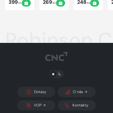
399
269
248
Kč
Kč
Kč
Robinson C
PŘEPNOUT SVĚTLÝ/TMAVÝ REŽIM
Dotazy
O nás
VOP
Kontakty