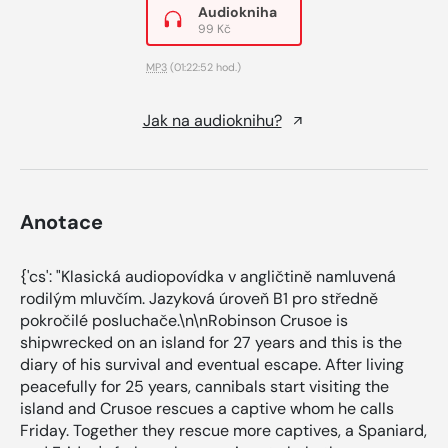
Audiokniha
99 Kč
MP3
(01:22:52 hod.)
Jak na audioknihu?
Anotace
{'cs': "Klasická audiopovídka v angličtině namluvená
rodilým mluvčím. Jazyková úroveň B1 pro středně
pokročilé posluchače.\n\nRobinson Crusoe is
shipwrecked on an island for 27 years and this is the
diary of his survival and eventual escape. After living
peacefully for 25 years, cannibals start visiting the
island and Crusoe rescues a captive whom he calls
Friday. Together they rescue more captives, a Spaniard,