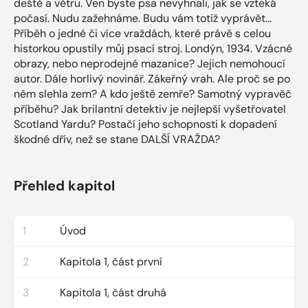
deště a větru. Ven byste psa nevyhnali, jak se vzteká
počasí. Nudu zažehnáme. Budu vám totiž vyprávět...
Příběh o jedné či více vraždách, které právě s celou
historkou opustily můj psací stroj. Londýn, 1934. Vzácné
obrazy, nebo neprodejné mazanice? Jejich nemohoucí
autor. Dále horlivý novinář. Zákeřný vrah. Ale proč se po
něm slehla zem? A kdo ještě zemře? Samotný vypravěč
příběhu? Jak brilantní detektiv je nejlepší vyšetřovatel
Scotland Yardu? Postačí jeho schopnosti k dopadení
škodné dřív, než se stane DALŠÍ VRAŽDA?
Přehled kapitol
1
Úvod
2
Kapitola 1, část první
3
Kapitola 1, část druhá