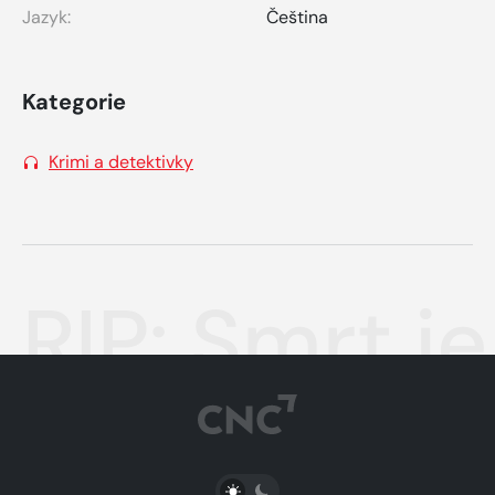
Jazyk:
Čeština
Kategorie
Krimi a detektivky
RIP: Smrt j
PŘEPNOUT SVĚTLÝ/TMAVÝ REŽIM