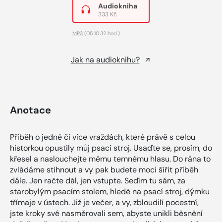
Audiokniha
333 Kč
MP3
(05:10:32 hod.)
Jak na audioknihu?
Anotace
Příběh o jedné či více vraždách, které právě s celou
historkou opustily můj psací stroj. Usaďte se, prosím, do
křesel a naslouchejte mému temnému hlasu. Do rána to
zvládáme stihnout a vy pak budete moci šířit příběh
dále. Jen račte dál, jen vstupte. Sedím tu sám, za
starobylým psacím stolem, hledě na psací stroj, dýmku
třímaje v ústech. Již je večer, a vy, zbloudilí pocestní,
jste kroky své nasměrovali sem, abyste unikli běsnění