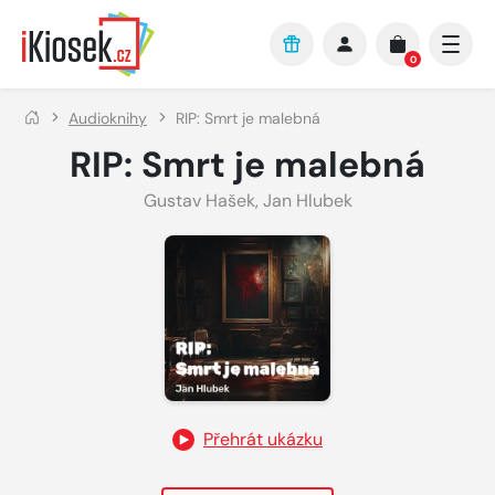
Přejít na hlavní obsah
0
Audioknihy
RIP: Smrt je malebná
RIP: Smrt je malebná
Gustav Hašek
,
Jan Hlubek
Přehrát ukázku