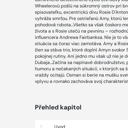
Wheelerovú pošlú na súkromný ostrov pri bre
spisovateľku, excentrickú divu Rosie D'Antoni
vyhráža smrťou. Pre ostrieľanú Amy, ktorú le
pohodová robota...Všetko sa však čoskoro me
života a s Rosie utečú na pevninu – rozhod
influencera Andrewa Fairbanksa. Nie je to vša
situácia sa čoraz viac zamotáva. Amy a Rosie
žien sa stáva trio, ktoré doplní Amyn svokor 
pokojnej rutiny. Ani jedno mu však už nie je
Dubaja…Začína sa napínavé dobrodružstvo, pl
humoru a nečakaných situácii, v ktorých sa
vraždy ocitajú. Osman si berie na mušku svet
vplyvu a rovnako zachováva svoj charakterist
Přehled kapitol
1
Uvod