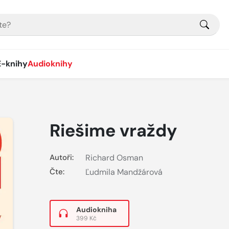
E-knihy
Audioknihy
Riešime vraždy
Autoři:
Richard Osman
Čte:
Ľudmila Mandžárová
Audiokniha
399 Kč