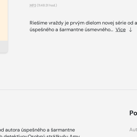
MP3
(11:48:31 hod.)
Riešime vraždy je prvým dielom novej série od 
úspešného a šarmantne úsmevného...
Více
Po
Aut
 od autora úspešného a šarmantne
ub detektívov.Osobnú strážkyňu Amy