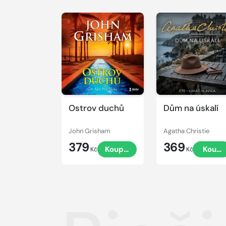
Přehrát
Přehrát
ukázku
ukázku
Ostrov duchů
Dům na úskalí
John Grisham
Agatha Christie
379
369
Koupit
Koupi
Kč
Kč