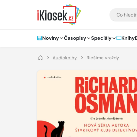
Přejít na hlavní obsah
VYHLEDÁVÁNÍ
Hlavní navigace
Noviny
Časopisy
Speciály
Knihy
Audioknihy
Riešime vraždy