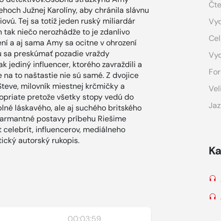
Čte
hoch Južnej Karolíny, aby chránila slávnu
ovú. Tej sa totiž jeden ruský miliardár
Vyd
n tak niečo nerozhádže to je zdanlivo
Cel
ní a aj sama Amy sa ocitne v ohrození
nú sa preskúmať pozadie vraždy
Vy
k jediný influencer, ktorého zavraždili a
For
 na to naštastie nie sú samé. Z dvojice
Steve, milovník miestnej krčmičky a
Vel
 dopriate pretože všetky stopy vedú do
Jaz
né láskavého, ale aj suchého britského
 šarmantné postavy príbehu Riešime
 celebrít, influencerov, mediálneho
ický autorský rukopis.
Ka
00:03:59