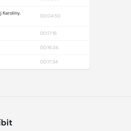
 Karoliny.
00:04:50
00:17:16
00:16:34
00:17:34
íbit