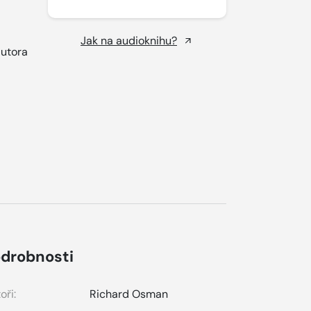
Jak na audioknihu?
autora
drobnosti
oři:
Richard Osman