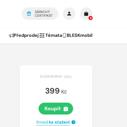
DÁRKOVÝ
CERTIFIKÁT
0
Předprodej
Témata
BLESKmobil
AUDIOKNIHA
(
MP3
)
399
Kč
Koupit
Ihned
ke stažení
?