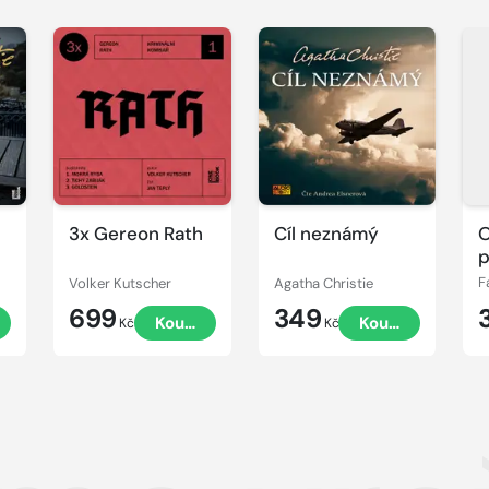
Přehrát
Přehrát
P
ukázku
ukázku
u
3x Gereon Rath
Cíl neznámý
p
Volker Kutscher
Agatha Christie
F
699
349
t
Koupit
Koupit
Kč
Kč