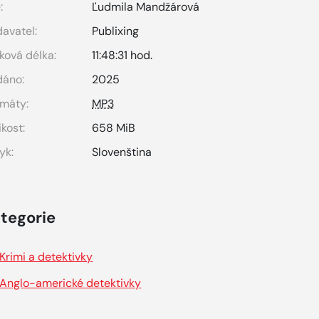
:
Ľudmila Mandžárová
avatel:
Publixing
ková délka:
11:48:31 hod.
dáno:
2025
máty:
MP3
ikost:
658 MiB
yk:
Slovenština
tegorie
Krimi a detektivky
Anglo-americké detektivky