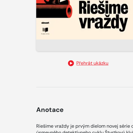
Přehrát ukázku
Anotace
Riešime vraždy je prvým dielom novej série
úsmevného detektívneho cyklu Štvrtkový kl