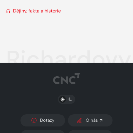
Dějiny, fakta a historie
Richardovy
PŘEPNOUT SVĚTLÝ/TMAVÝ REŽIM
Dotazy
O nás