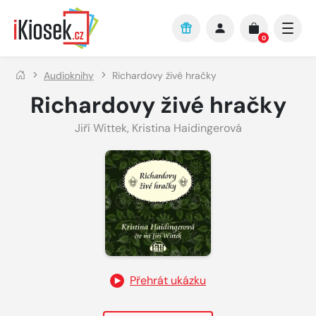
Přejít na hlavní obsah
0
Audioknihy
Richardovy živé hračky
Richardovy živé hračky
Jiří Wittek
,
Kristina Haidingerová
Přehrát ukázku