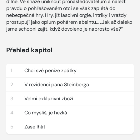
dílně. Ve snaze uniknout pronásledovatelům a nalézt
pravdu o pohřešovaném otci se však zaplétá do
nebezpečné hry. Hry, jíž lascivní orgie, intriky i vraždy
prostupují jako opium pohárem absintu… „Jak až daleko
jsme schopni zajít, když dovoleno je naprosto vše?“
Přehled kapitol
1
Chci své peníze zpátky
2
V rezidenci pana Steinberga
3
Velmi exkluzivní zboží
4
Co myslíš, je hezká
5
Zase lhát