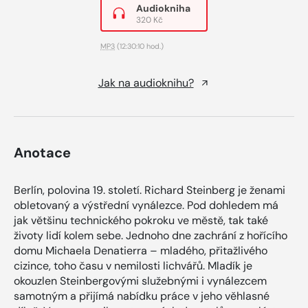
Audiokniha
320 Kč
MP3
(12:30:10 hod.)
Jak na audioknihu?
Anotace
Berlín, polovina 19. století. Richard Steinberg je ženami
obletovaný a výstřední vynálezce. Pod dohledem má
jak většinu technického pokroku ve městě, tak také
životy lidí kolem sebe. Jednoho dne zachrání z hořícího
domu Michaela Denatierra – mladého, přitažlivého
cizince, toho času v nemilosti lichvářů. Mladík je
okouzlen Steinbergovými služebnými i vynálezcem
samotným a přijímá nabídku práce v jeho věhlasné