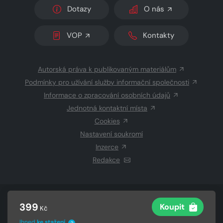
Dotazy
O nás
VOP
Kontakty
Autorská práva k publikovaným materiálům
Podmínky pro užívání služby informační společnosti
Informace o zpracování osobních údajů
Jednotná kontaktní místa
Cookies
Nastavení soukromí
Inzerce
Redakce
© 2026 Copyright
CZECH NEWS CENTER a.s.
a dodavatelé
399
Koupit
Kč
obsahu
Vysázeno
Grand IT s.r.o.
Ihned
ke stažení