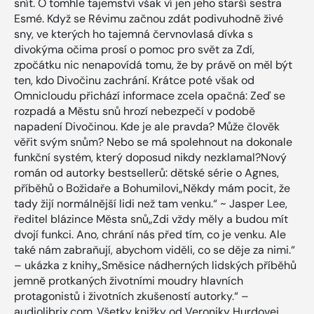
snít. O tomhle tajemství však ví jen jeho starší sestra
Esmé. Když se Révimu začnou zdát podivuhodně živé
sny, ve kterých ho tajemná červnovlasá dívka s
divokýma očima prosí o pomoc pro svět za Zdí,
zpočátku nic nenapovídá tomu, že by právě on měl být
ten, kdo Divočinu zachrání. Krátce poté však od
Omnicloudu přichází informace zcela opačná: Zeď se
rozpadá a Městu snů hrozí nebezpečí v podobě
napadení Divočinou. Kde je ale pravda? Může člověk
věřit svým snům? Nebo se má spolehnout na dokonale
funkční systém, který doposud nikdy nezklamal?Nový
román od autorky bestsellerů: dětské série o Agnes,
příběhů o Božidaře a Bohumilovi„Někdy mám pocit, že
tady žijí normálnější lidi než tam venku.“ ~ Jasper Lee,
ředitel blázince Města snů„Zdi vždy měly a budou mít
dvojí funkci. Ano, chrání nás před tím, co je venku. Ale
také nám zabraňují, abychom viděli, co se děje za nimi.“
– ukázka z knihy„Směsice nádherných lidských příběhů
jemně protkaných životními moudry hlavních
protagonistů i životních zkušeností autorky.“ –
audiolibrix.com„Všetky knižky od Veroniky Hurdovej