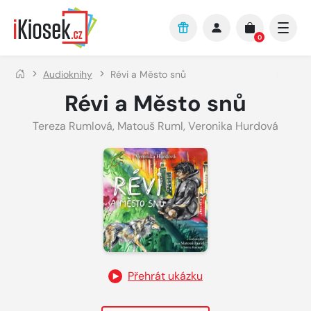
Přejít na hlavní obsah
0
Audioknihy
Révi a Město snů
Révi a Město snů
Tereza Rumlová
,
Matouš Ruml
,
Veronika Hurdová
Přehrát ukázku