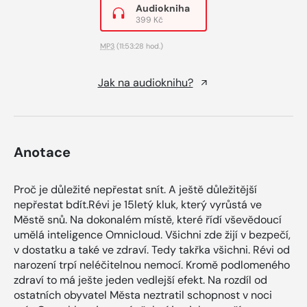
Audiokniha
399 Kč
MP3
(11:53:28 hod.)
Jak na audioknihu?
Anotace
Proč je důležité nepřestat snít. A ještě důležitější
nepřestat bdít.Révi je 15letý kluk, který vyrůstá ve
Městě snů. Na dokonalém místě, které řídí vševědoucí
umělá inteligence Omnicloud. Všichni zde žijí v bezpečí,
v dostatku a také ve zdraví. Tedy takřka všichni. Révi od
narození trpí neléčitelnou nemocí. Kromě podlomeného
zdraví to má ješte jeden vedlejší efekt. Na rozdíl od
ostatních obyvatel Města neztratil schopnost v noci