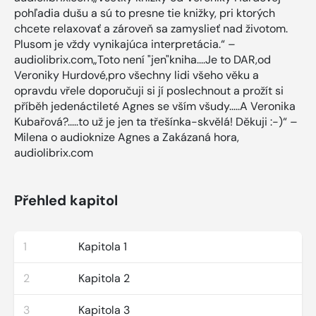
pohľadia dušu a sú to presne tie knižky, pri ktorých
chcete relaxovať a zároveň sa zamyslieť nad životom.
Plusom je vždy vynikajúca interpretácia.“ –
audiolibrix.com„Toto není "jen"kniha....Je to DAR,od
Veroniky Hurdové,pro všechny lidi všeho věku a
opravdu vřele doporučuji si jí poslechnout a prožít si
příběh jedenáctileté Agnes se vším všudy.....A Veronika
Kubařová?.....to už je jen ta třešínka-skvělá! Děkuji :-)“ –
Milena o audioknize Agnes a Zakázaná hora,
audiolibrix.com
Přehled kapitol
1
Kapitola 1
2
Kapitola 2
3
Kapitola 3