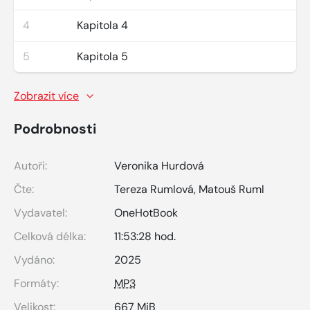
4
Kapitola 4
5
Kapitola 5
Zobrazit více
Podrobnosti
Autoři:
Veronika Hurdová
Čte:
Tereza Rumlová
,
Matouš Ruml
Vydavatel:
OneHotBook
Celková délka:
11:53:28 hod.
Vydáno:
2025
Formáty:
MP3
Velikost:
667 MiB