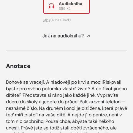
Audiokniha
399 Kč
MP3
(12:20:10 hod.)
Jak na audioknihu?
Anotace
Bohové se vracejí. A hladovějí po krvi a moci!Riskovali
byste pro svého potomka vlastní život? A co život jiného
dítěte? Představte si ráno jako každé jiné. Vypravíte
dceru do školy a jedete do práce. Pak zazvoní telefon –
neznámé číslo. Na druhém konci je cizí žena, která právě
teď míří pistolí na vaše dítě. A nejde jí o peníze, není v
tom nic osobního. Pouze chce, abyste také někoho
unesli. Právě jste se totiž stali obětí zvráceného, ale