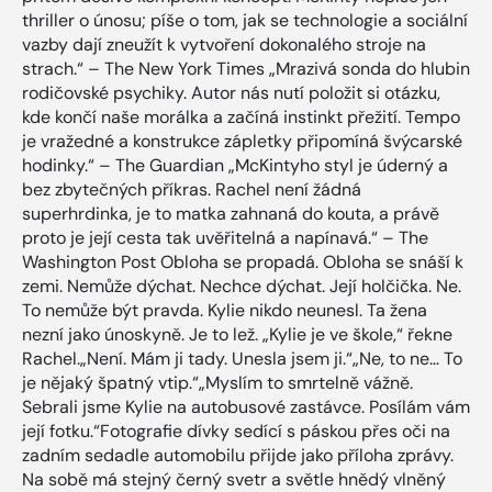
thriller o únosu; píše o tom, jak se technologie a sociální
vazby dají zneužít k vytvoření dokonalého stroje na
strach.“ – The New York Times „Mrazivá sonda do hlubin
rodičovské psychiky. Autor nás nutí položit si otázku,
kde končí naše morálka a začíná instinkt přežití. Tempo
je vražedné a konstrukce zápletky připomíná švýcarské
hodinky.“ – The Guardian „McKintyho styl je úderný a
bez zbytečných příkras. Rachel není žádná
superhrdinka, je to matka zahnaná do kouta, a právě
proto je její cesta tak uvěřitelná a napínavá.“ – The
Washington Post Obloha se propadá. Obloha se snáší k
zemi. Nemůže dýchat. Nechce dýchat. Její holčička. Ne.
To nemůže být pravda. Kylie nikdo neunesl. Ta žena
nezní jako únoskyně. Je to lež. „Kylie je ve škole,“ řekne
Rachel.„Není. Mám ji tady. Unesla jsem ji.“„Ne, to ne… To
je nějaký špatný vtip.“„Myslím to smrtelně vážně.
Sebrali jsme Kylie na autobusové zastávce. Posílám vám
její fotku.“Fotografie dívky sedící s páskou přes oči na
zadním sedadle automobilu přijde jako příloha zprávy.
Na sobě má stejný černý svetr a světle hnědý vlněný