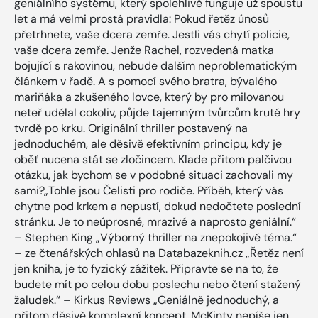
geniálního systému, který spolehlivě funguje už spoustu
let a má velmi prostá pravidla: Pokud řetěz únosů
přetrhnete, vaše dcera zemře. Jestli vás chytí policie,
vaše dcera zemře. Jenže Rachel, rozvedená matka
bojující s rakovinou, nebude dalším neproblematickým
článkem v řadě. A s pomocí svého bratra, bývalého
mariňáka a zkušeného lovce, který by pro milovanou
neteř udělal cokoliv, půjde tajemným tvůrcům kruté hry
tvrdě po krku. Originální thriller postavený na
jednoduchém, ale děsivě efektivním principu, kdy je
oběť nucena stát se zločincem. Klade přitom palčivou
otázku, jak bychom se v podobné situaci zachovali my
sami?„Tohle jsou Čelisti pro rodiče. Příběh, který vás
chytne pod krkem a nepustí, dokud nedočtete poslední
stránku. Je to neúprosné, mrazivé a naprosto geniální.“
– Stephen King „Výborný thriller na znepokojivé téma.“
– ze čtenářských ohlasů na Databazeknih.cz „Řetěz není
jen kniha, je to fyzický zážitek. Připravte se na to, že
budete mít po celou dobu poslechu nebo čtení stažený
žaludek.“ – Kirkus Reviews „Geniálně jednoduchý, a
přitom děsivě komplexní koncept. McKinty nepíše jen