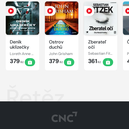
Deník
Ostrov
Zberateľ
Č
uklízečky
duchů
očí
Loreth Anne White
John Grisham
Sebastian Fitzek
379
379
361
Kč
Kč
Kč
Řetěz