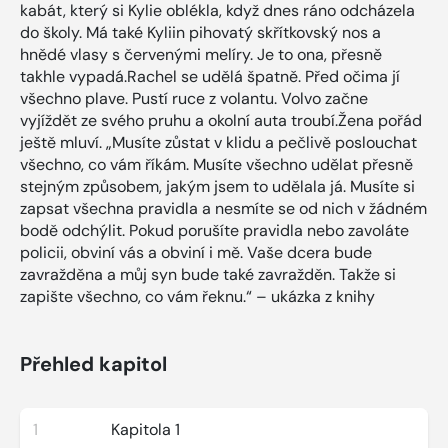
kabát, který si Kylie oblékla, když dnes ráno odcházela
do školy. Má také Kyliin pihovatý skřítkovský nos a
hnědé vlasy s červenými melíry. Je to ona, přesně
takhle vypadá.Rachel se udělá špatně. Před očima jí
všechno plave. Pustí ruce z volantu. Volvo začne
vyjíždět ze svého pruhu a okolní auta troubí.Žena pořád
ještě mluví. „Musíte zůstat v klidu a pečlivě poslouchat
všechno, co vám říkám. Musíte všechno udělat přesně
stejným způsobem, jakým jsem to udělala já. Musíte si
zapsat všechna pravidla a nesmíte se od nich v žádném
bodě odchýlit. Pokud porušíte pravidla nebo zavoláte
policii, obviní vás a obviní i mě. Vaše dcera bude
zavražděna a můj syn bude také zavražděn. Takže si
zapište všechno, co vám řeknu.“ – ukázka z knihy
Přehled kapitol
1
Kapitola 1