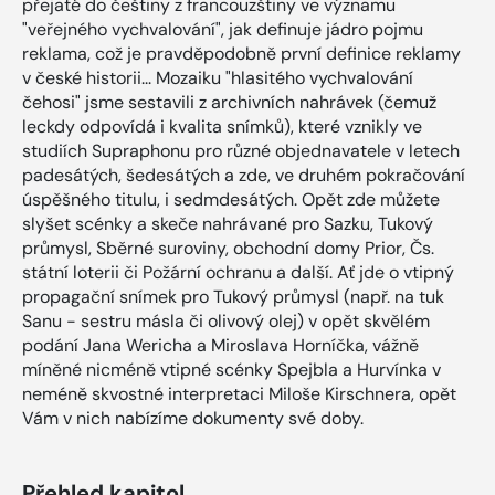
přejaté do češtiny z francouzštiny ve významu
"veřejného vychvalování", jak definuje jádro pojmu
reklama, což je pravděpodobně první definice reklamy
v české historii... Mozaiku "hlasitého vychvalování
čehosi" jsme sestavili z archivních nahrávek (čemuž
leckdy odpovídá i kvalita snímků), které vznikly ve
studiích Supraphonu pro různé objednavatele v letech
padesátých, šedesátých a zde, ve druhém pokračování
úspěšného titulu, i sedmdesátých. Opět zde můžete
slyšet scénky a skeče nahrávané pro Sazku, Tukový
průmysl, Sběrné suroviny, obchodní domy Prior, Čs.
státní loterii či Požární ochranu a další. Ať jde o vtipný
propagační snímek pro Tukový průmysl (např. na tuk
Sanu - sestru másla či olivový olej) v opět skvělém
podání Jana Wericha a Miroslava Horníčka, vážně
míněné nicméně vtipné scénky Spejbla a Hurvínka v
neméně skvostné interpretaci Miloše Kirschnera, opět
Vám v nich nabízíme dokumenty své doby.
Přehled kapitol