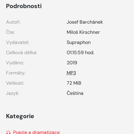
Podrobnosti
Autoři:
Josef Barchánek
Čte:
Miloš Kirschner
Vydavatel:
Supraphon
Celková délka:
01:15:59 hod.
Vydáno:
2019
Formáty:
MP3
Velikost:
72 MiB
Jazyk:
Čeština
Kategorie
Poezie a dramatizace