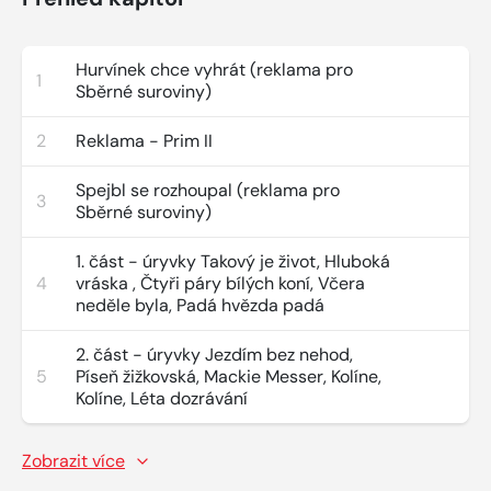
Hurvínek chce vyhrát (reklama pro
1
Sběrné suroviny)
2
Reklama - Prim II
Spejbl se rozhoupal (reklama pro
3
Sběrné suroviny)
1. část - úryvky Takový je život, Hluboká
4
vráska , Čtyři páry bílých koní, Včera
neděle byla, Padá hvězda padá
2. část - úryvky Jezdím bez nehod,
5
Píseň žižkovská, Mackie Messer, Kolíne,
Kolíne, Léta dozrávání
Zobrazit více