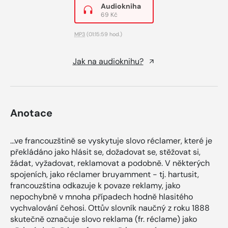
Audiokniha
69 Kč
MP3
(01:15:59 hod.)
Jak na audioknihu?
Anotace
...ve francouzštině se vyskytuje slovo réclamer, které je
překládáno jako hlásit se, dožadovat se, stěžovat si,
žádat, vyžadovat, reklamovat a podobně. V některých
spojeních, jako réclamer bruyamment - tj. hartusit,
francouzština odkazuje k povaze reklamy, jako
nepochybně v mnoha případech hodně hlasitého
vychvalování čehosi. Ottův slovník naučný z roku 1888
skutečně označuje slovo reklama (fr. réclame) jako