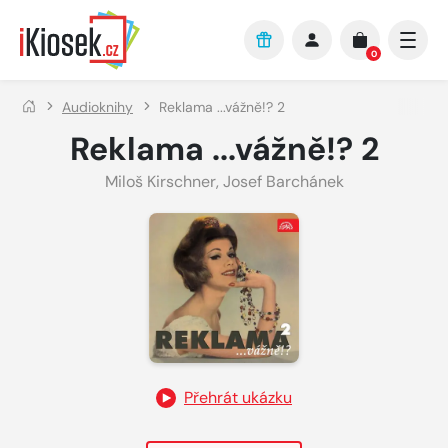
Přejít na hlavní obsah
0
Audioknihy
Reklama ...vážně!? 2
Reklama ...vážně!? 2
Miloš Kirschner
,
Josef Barchánek
Přehrát ukázku