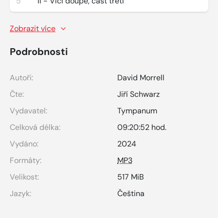
5
II - Vlčí doupě, část třetí
Zobrazit více
Podrobnosti
Autoři:
David Morrell
Čte:
Jiří Schwarz
Vydavatel:
Tympanum
Celková délka:
09:20:52 hod.
Vydáno:
2024
Formáty:
MP3
Velikost:
517 MiB
Jazyk:
Čeština