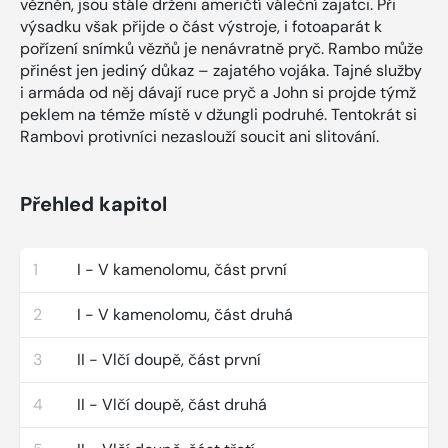
vězněn, jsou stále drženi američtí váleční zajatci. Při
výsadku však přijde o část výstroje, i fotoaparát k
pořízení snímků vězňů je nenávratně pryč. Rambo může
přinést jen jediný důkaz – zajatého vojáka. Tajné služby
i armáda od něj dávají ruce pryč a John si projde týmž
peklem na témže místě v džungli podruhé. Tentokrát si
Rambovi protivníci nezaslouží soucit ani slitování.
Přehled kapitol
1
I - V kamenolomu, část první
2
I - V kamenolomu, část druhá
3
II - Vlčí doupě, část první
4
II - Vlčí doupě, část druhá