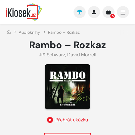
Přejít na hlavní obsah
0
Audioknihy
Rambo – Rozkaz
Rambo – Rozkaz
Jiří Schwarz
,
David Morrell
Přehrát ukázku