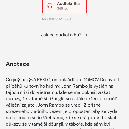
Audiokniha
348 Kč
MP3
(09:20:52 hod.)
Jak na audioknihu?
Anotace
Co jiný nazývá PEKLO, on pokládá za DOMOV.Druhý díl
příběhů kultovního hrdiny. John Rambo je vyslán na
tajnou misi do Vietnamu, kde se má pokusit získat
důkazy, že v tamější džungli jsou stále drženi američtí
váleční zajatci. John Rambo se vrací! Z přísně
střeženého vládního vězení je propuštěn, aby se vydal
na tajnou misi do Vietnamu, kde se má pokusit získat
důkazy, že v tamější džungli, v táboře, kde sám byl