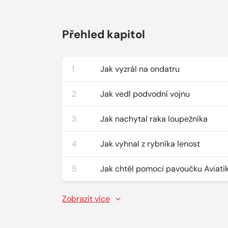
Přehled kapitol
1
Jak vyzrál na ondatru
2
Jak vedl podvodní vojnu
3
Jak nachytal raka loupežníka
4
Jak vyhnal z rybníka lenost
5
Jak chtěl pomoci pavoučku Aviatik
Zobrazit více