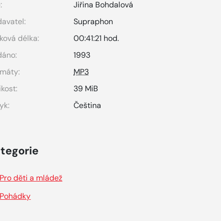
:
Jiřina Bohdalová
avatel:
Supraphon
ková délka:
00:41:21 hod.
dáno:
1993
máty:
MP3
ikost:
39 MiB
yk:
Čeština
tegorie
Pro děti a mládež
Pohádky