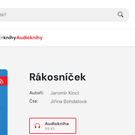
E-knihy
Audioknihy
Rákosníček
Autoři:
Jaromír Kincl
Čte:
Jiřina Bohdalová
Audiokniha
99 Kč