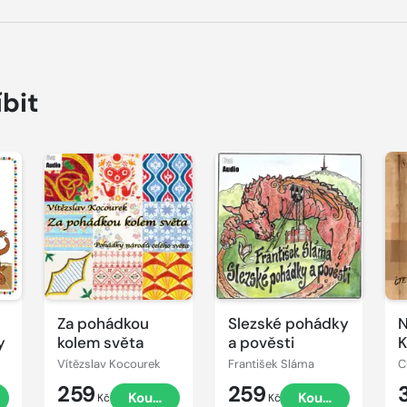
íbit
Přehrát
Přehrát
P
ukázku
ukázku
u
Za pohádkou
Slezské pohádky
N
y
kolem světa
a pověsti
K
Vítězslav Kocourek
František Sláma
C
259
259
t
Koupit
Koupit
Kč
Kč