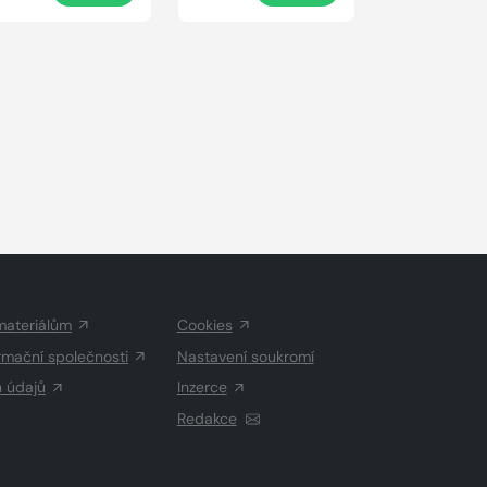
materiálům
Cookies
rmační společnosti
Nastavení soukromí
h údajů
Inzerce
Redakce