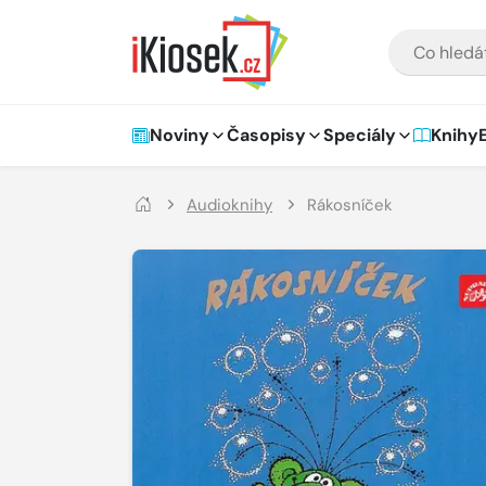
Přejít na hlavní obsah
VYHLEDÁVÁNÍ
Hlavní navigace
Noviny
Časopisy
Speciály
Knihy
Audioknihy
Rákosníček