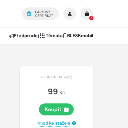
DÁRKOVÝ
CERTIFIKÁT
0
Předprodej
Témata
BLESKmobil
AUDIOKNIHA
(
MP3
)
99
Kč
Koupit
Ihned
ke stažení
?