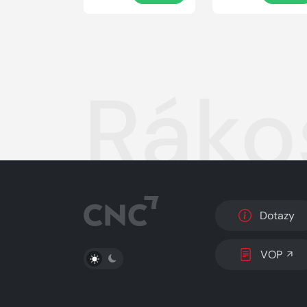
Ráko
Dotazy
PŘEPNOUT SVĚTLÝ/TMAVÝ REŽIM
VOP