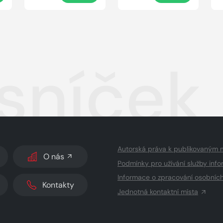
sníček
Autorská práva k publikovaným 
O nás
Podmínky pro užívání služby info
Informace o zpracování osobníc
Kontakty
Jednotná kontaktní místa