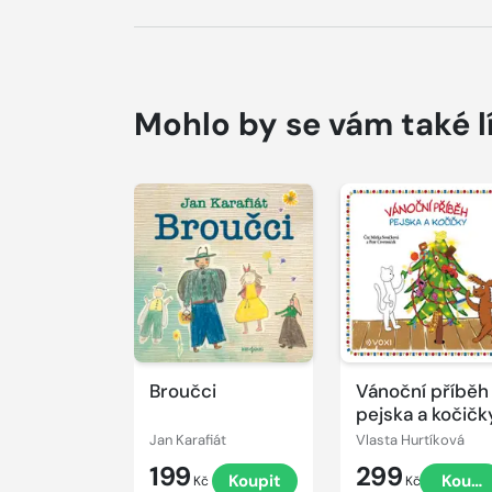
Mohlo by se vám také l
Přehrát
Přehrát
ukázku
ukázku
Broučci
Vánoční příběh
pejska a kočičk
Jan Karafiát
Vlasta Hurtíková
199
299
Koupit
Koupi
Kč
Kč