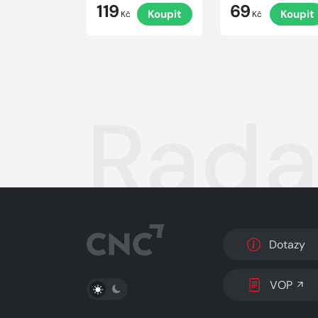
119
69
Koupit
Koupit
Kč
Kč
Rada
Dotazy
PŘEPNOUT SVĚTLÝ/TMAVÝ REŽIM
VOP