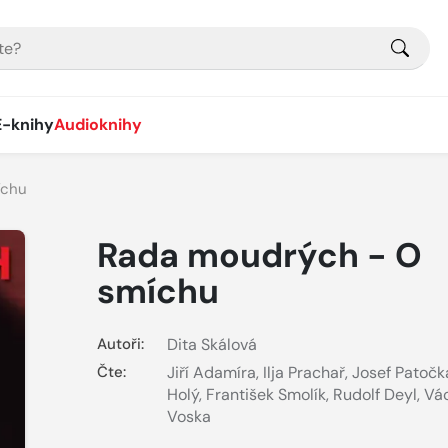
E-knihy
Audioknihy
íchu
Rada moudrých - O
smíchu
Autoři:
Dita Skálová
Čte:
Jiří Adamíra
,
Ilja Prachař
,
Josef Patočk
Holý
,
František Smolík
,
Rudolf Deyl
,
Vá
Voska