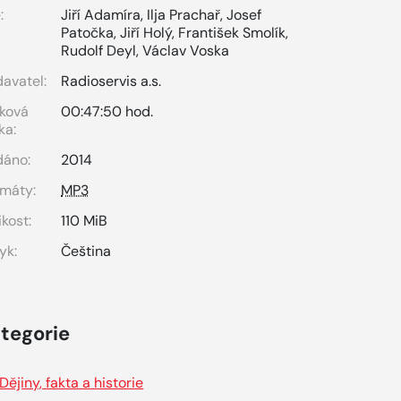
:
Jiří Adamíra
,
Ilja Prachař
,
Josef
Patočka
,
Jiří Holý
,
František Smolík
,
Rudolf Deyl
,
Václav Voska
avatel:
Radioservis a.s.
ková
00:47:50 hod.
ka:
dáno:
2014
máty:
MP3
ikost:
110 MiB
yk:
Čeština
tegorie
Dějiny, fakta a historie