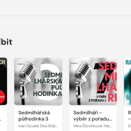
íbit
Přehrát
Přehrát
P
ukázku
ukázku
u
h
Sedmilhářská
Sedmilháři -
R
h
půlhodinka 3
výběr z pořadu
-
2
Ivan Osvald, Dita Skálová, Zdeněk Jirotka, Martin Frič, Jindřiška Smetanová
Věra Šťovíčková-Heroldová, Dita Skálová
D