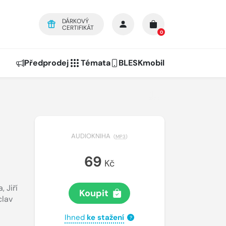
DÁRKOVÝ
CERTIFIKÁT
0
Předprodej
Témata
BLESKmobil
AUDIOKNIHA
(
MP3
)
69
Kč
a
,
Jiří
Koupit
clav
Ihned
ke stažení
?