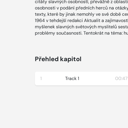
citáty slavných osobností, převážně z oblasti 
osobnosti v podání předních herců na otázky
texty, které by jinak nemohly ve své době cen
1964 v tehdejší redakci Aktualit a zajímavostí
myšlenek slavných světových myslitelů sestav
problémy současnosti. Tentokrát na téma: h
Přehled kapitol
1
Track 1
00:47