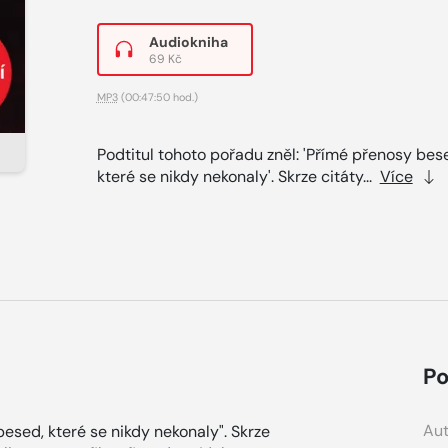
Audiokniha
69 Kč
MP3
(00:47:50 hod.)
Podtitul tohoto pořadu zněl: 'Přímé přenosy bes
které se nikdy nekonaly'. Skrze citáty...
Více
Po
Aut
besed, které se nikdy nekonaly". Skrze