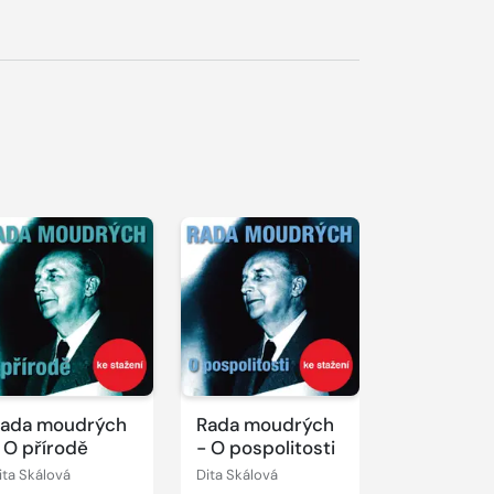
řehrát
kázku
ada moudrých
Rada moudrých
 O přírodě
- O pospolitosti
ita Skálová
Dita Skálová