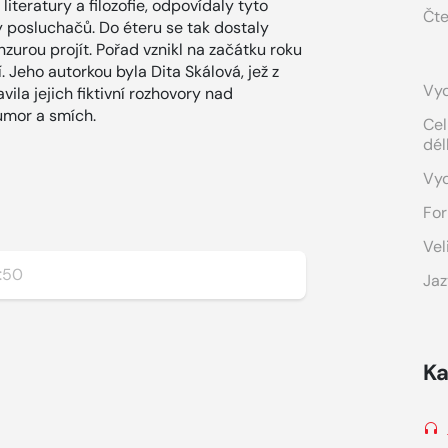
literatury a filozofie, odpovídaly tyto
Čte
 posluchačů. Do éteru se tak dostaly
zurou projít. Pořad vznikl na začátku roku
. Jeho autorkou byla Dita Skálová, jež z
Vyd
ila jejich fiktivní rozhovory nad
umor a smích.
Cel
dél
Vy
For
Vel
:50
Jaz
Ka