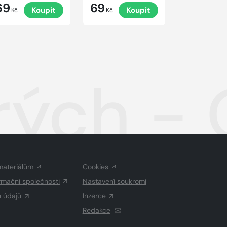
69
69
Koupit
Koupit
Kč
Kč
ých - 
materiálům
Cookies
rmační společnosti
Nastavení soukromí
h údajů
Inzerce
Redakce