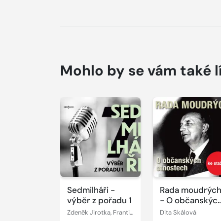
Mohlo by se vám také l
Přehrát
Přehrát
ukázku
ukázku
Sedmilháři -
Rada moudrýc
výběr z pořadu 1
- O občanskýc
ctnostech
Zdeněk Jirotka, František Vlček, Dita Skálová, Vladimír Kalina
Dita Skálová