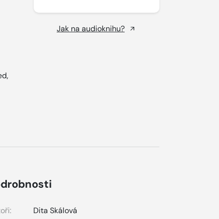
Jak na audioknihu?
ed,
drobnosti
oři:
Dita Skálová