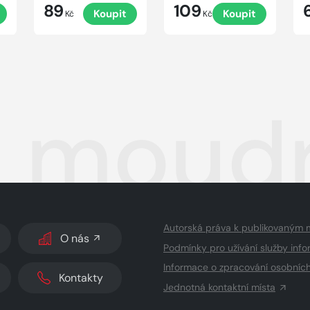
89
109
Koupit
Koupit
Kč
Kč
 moudr
Autorská práva k publikovaným 
O nás
Podmínky pro užívání služby info
Informace o zpracování osobníc
Kontakty
Jednotná kontaktní místa