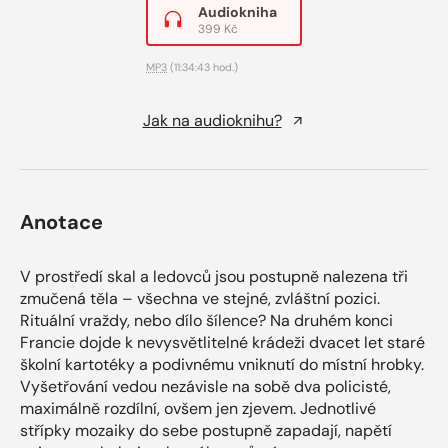
Audiokniha
399 Kč
MP3
(11:34:43 hod.)
Jak na audioknihu?
Anotace
V prostředí skal a ledovců jsou postupně nalezena tři
zmučená těla – všechna ve stejné, zvláštní pozici.
Rituální vraždy, nebo dílo šílence? Na druhém konci
Francie dojde k nevysvětlitelné krádeži dvacet let staré
školní kartotéky a podivnému vniknutí do místní hrobky.
Vyšetřování vedou nezávisle na sobě dva policisté,
maximálně rozdílní, ovšem jen zjevem. Jednotlivé
střípky mozaiky do sebe postupně zapadají, napětí