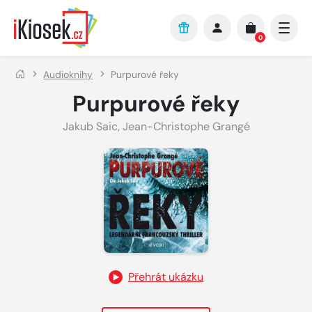
Přejít na hlavní obsah
0
Audioknihy
Purpurové řeky
Purpurové řeky
Jakub Saic
,
Jean-Christophe Grangé
Přehrát ukázku