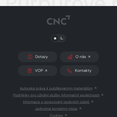
Purpurové 
PŘEPNOUT SVĚTLÝ/TMAVÝ REŽIM
Dotazy
O nás
VOP
Kontakty
Autorská práva k publikovaným materiálům
Podmínky pro užívání služby informační společnosti
Informace o zpracování osobních údajů
Jednotná kontaktní místa
Cookies