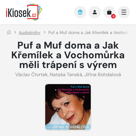
Přejít na hlavní obsah
0
Audioknihy
Puf a Muf doma a Jak Křemílek a Vochomůrka
Puf a Muf doma a Jak
Křemílek a Vochomůrka
měli trápení s výrem
Václav Čtvrtek
,
Nataša Tanská
,
Jiřina Bohdalová