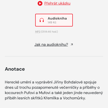
Přehrát ukázku
Audiokniha
149 Kč
MP3
(01:14:46 hod.)
Jak na audioknihu?
Anotace
Herecké umění a vyprávění Jiřiny Bohdalové spojuje
dnes už trochu pozapomenuté večerníčky a příběhy o
kocourech Pufovi a Mufovi a také jeden jinde neuvedený
příběh lesních skřítků Křemílka a Vochomůrky.