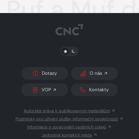
Puf a Muf 
PŘEPNOUT SVĚTLÝ/TMAVÝ REŽIM
Dotazy
O nás
VOP
Kontakty
Autorská práva k publikovaným materiálům
Podmínky pro užívání služby informační společnosti
Informace o zpracování osobních údajů
Jednotná kontaktní místa