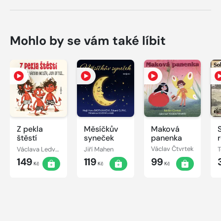
Mohlo by se vám také líbit
Z pekla
Měsíčkův
Maková
štěstí
syneček
panenka
Václava Ledvinková
Jiří Mahen
Václav Čtvrtek
149
119
99
Kč
Kč
Kč