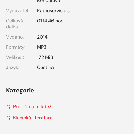
Bohdalová
Vydavatel:
Radioservis a.s.
Celková
01:14:46 hod.
délka:
Vydáno:
2014
Formáty:
MP3
Velikost:
172 MiB
Jazyk:
Čeština
Kategorie
Pro děti a mládež
Klasická literatura