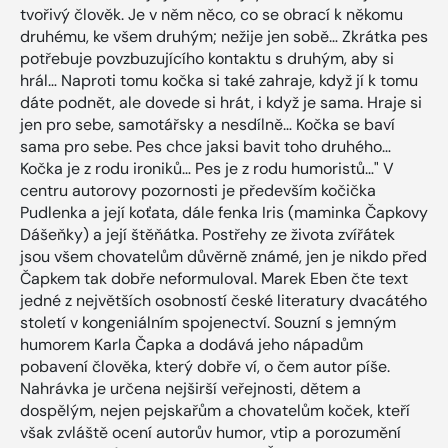
tvořivý člověk. Je v něm něco, co se obrací k někomu
druhému, ke všem druhým; nežije jen sobě… Zkrátka pes
potřebuje povzbuzujícího kontaktu s druhým, aby si
hrál… Naproti tomu kočka si také zahraje, když jí k tomu
dáte podnět, ale dovede si hrát, i když je sama. Hraje si
jen pro sebe, samotářsky a nesdílně… Kočka se baví
sama pro sebe. Pes chce jaksi bavit toho druhého…
Kočka je z rodu ironiků… Pes je z rodu humoristů…" V
centru autorovy pozornosti je především kočička
Pudlenka a její koťata, dále fenka Iris (maminka Čapkovy
Dášeňky) a její štěňátka. Postřehy ze života zvířátek
jsou všem chovatelům důvěrně známé, jen je nikdo před
Čapkem tak dobře neformuloval. Marek Eben čte text
jedné z největších osobností české literatury dvacátého
století v kongeniálním spojenectví. Souzní s jemným
humorem Karla Čapka a dodává jeho nápadům
pobavení člověka, který dobře ví, o čem autor píše.
Nahrávka je určena nejširší veřejnosti, dětem a
dospělým, nejen pejskařům a chovatelům koček, kteří
však zvláště ocení autorův humor, vtip a porozumění