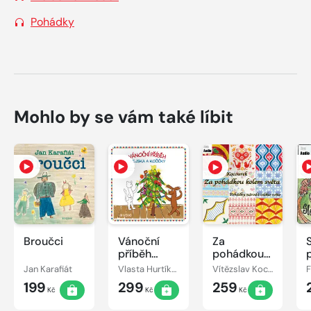
Pohádky
Mohlo by se vám také líbit
Broučci
Vánoční
Za
příběh
pohádkou
pejska a
kolem
Jan Karafiát
Vlasta Hurtíková
Vítězslav Kocourek
kočičky
světa
199
299
259
Kč
Kč
Kč