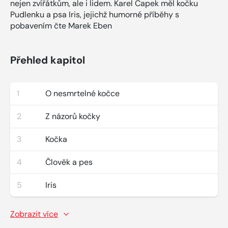
nejen zvířátkům, ale i lidem. Karel Čapek měl kočku
Pudlenku a psa Iris, jejichž humorné příběhy s
pobavením čte Marek Eben
Přehled kapitol
1
O nesmrtelné kočce
2
Z názorů kočky
3
Kočka
4
Člověk a pes
5
Iris
Zobrazit více