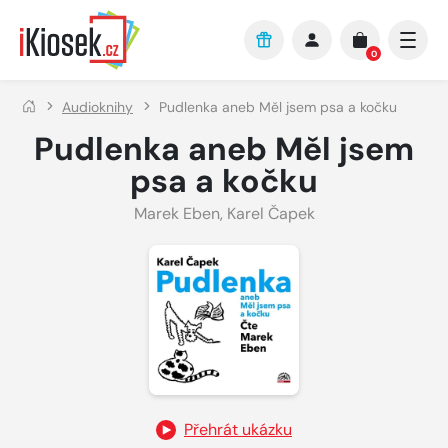
Přejít na hlavní obsah
0
Audioknihy
Pudlenka aneb Měl jsem psa a kočku
Pudlenka aneb Měl jsem
psa a kočku
Marek Eben
,
Karel Čapek
Přehrát ukázku