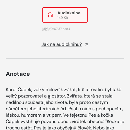
Audiokniha
149 Kč
MP3
(01:07:37 hod.)
Jak na audioknihu?
Anotace
Karel Čapek, velký milovník zvířat, lidí a rostlin, byl také
velký pozorovatel a glosátor. Zvířata, která se stala
nedílnou součástí jeho života, byla proto častým
námětem jeho literárních črt. Psal o nich s pochopením,
láskou, humorem a vtipem. Ve fejetonu Pes a kočka
Čapek vystihuje povahu obou zvířátek obecně: "Kočka je
trochu estét. Pes je jako obyčejný člověk. Nebo jako