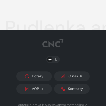
Pudlenka a
PŘEPNOUT SVĚTLÝ/TMAVÝ REŽIM
Dotazy
O nás
VOP
Kontakty
Autorská práva k publikovaným materiálům