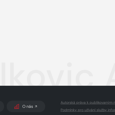
lkovic
Autorská práva k publikovaným 
O nás
Podmínky pro užívání služby info