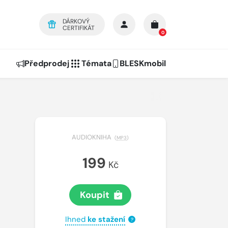
DÁRKOVÝ
CERTIFIKÁT
0
Předprodej
Témata
BLESKmobil
AUDIOKNIHA
(
MP3
)
199
Kč
Koupit
Ihned
ke stažení
?