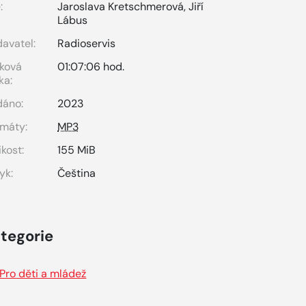
:
Jaroslava Kretschmerová
,
Jiří
Lábus
avatel:
Radioservis
ková
01:07:06 hod.
ka:
dáno:
2023
máty:
MP3
ikost:
155 MiB
yk:
Čeština
tegorie
Pro děti a mládež