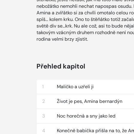
nebožátko nemohli nechat napospas osudu. 
Amina a zvířátko si za chvíli omotalo celou r
spíš… kolem krku. Ono to štěňátko totiž začal
světě div se…krk. Nu ale což, asi to bude ně
takovým vzácným druhem rozhodně není nouz
rodina velmi brzy zjistit.
Přehled kapitol
1
Maličko a uzřeli ji
2
Život je pes, Amina bernardýn
3
Noc horečná a sny jako led
4
Konečně babička přišla na to, že Am