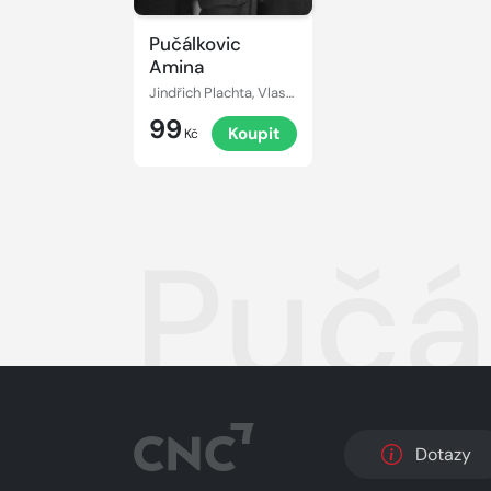
Pučálkovic
Amina
Jindřich Plachta, Vlastimil Brodský
99
Koupit
Kč
Pučá
Dotazy