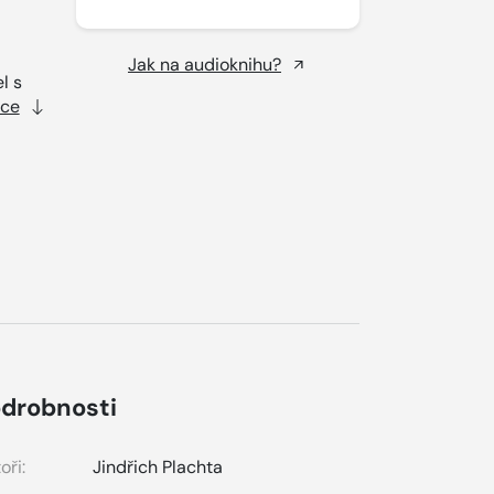
Jak na audioknihu?
l s
íce
drobnosti
oři:
Jindřich Plachta