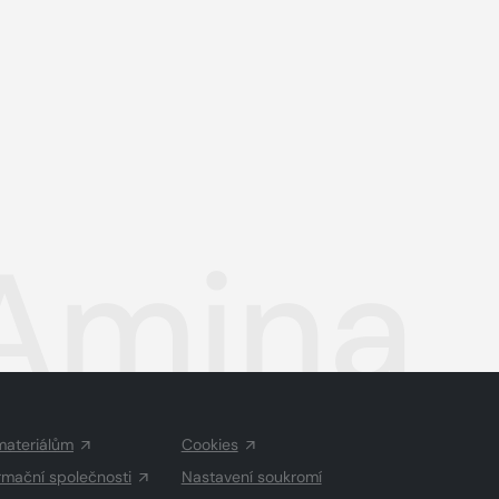
 Amina
materiálům
Cookies
rmační společnosti
Nastavení soukromí