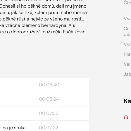
Čte
Donesli si ho pěkně domů, dali mu jméno
odinu, jak se říká, kolem prstu nebo možná
Vyd
o pěkně růst a nejvíc ze všeho mu rostl…
jaké vzácné plemeno bernardýna. A s
Cel
e o dobrodružství, což měla Pučálkovic
dél
Vy
For
Vel
Jaz
00:08:40
00:08:24
Ka
00:07:35
ina je srnka
00:07:32