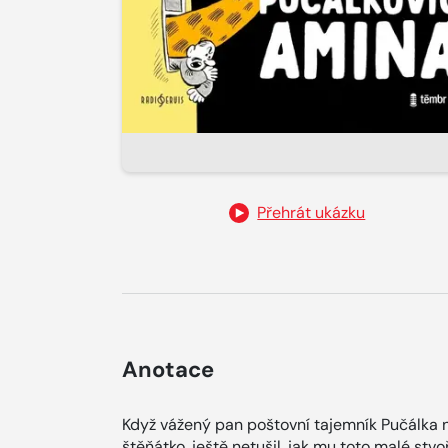
Přehrát ukázku
Anotace
Když vážený pan poštovní tajemník Pučálka 
štěňátko, ještě netušil, jak mu toto malé stvo