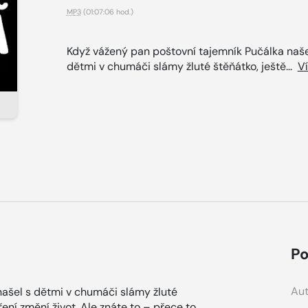
MP3
(01:07:06 hod.)
Když vážený pan poštovní tajemník Pučálka naše
dětmi v chumáči slámy žluté štěňátko, ještě...
V
Po
Aut
našel s dětmi v chumáči slámy žluté
ření změní život. Ale znáte to – přece to