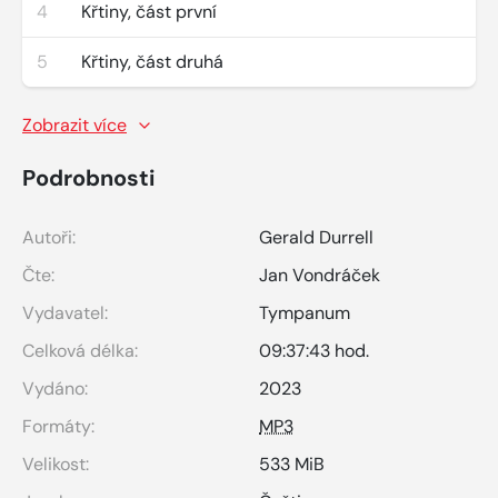
4
Křtiny, část první
5
Křtiny, část druhá
Zobrazit více
Podrobnosti
Autoři:
Gerald Durrell
Čte:
Jan Vondráček
Vydavatel:
Tympanum
Celková délka:
09:37:43 hod.
Vydáno:
2023
Formáty:
MP3
Velikost:
533 MiB