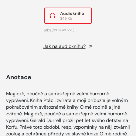
Audiokniha
349 Kč
MP3
(09:37:43 hod.)
Jak na audioknihu?
Anotace
Magické, poučné a samozřejmě velmi humorné
vyprávění. Kniha Ptáci, zvířata a moji příbuzní je volným
pokračováním světoznámé knihy O mé rodině a jiné
zvířeně. Magické, poučné a samozřejmě velmi humorné
vyprávění. Gerald Durrell prožil pět let svého dětství na
Korfu. Právě toto období, resp. vzpomínky na něj, ztvárnil
zoolog a ochránce přírody ve slavné knize O mé rodině