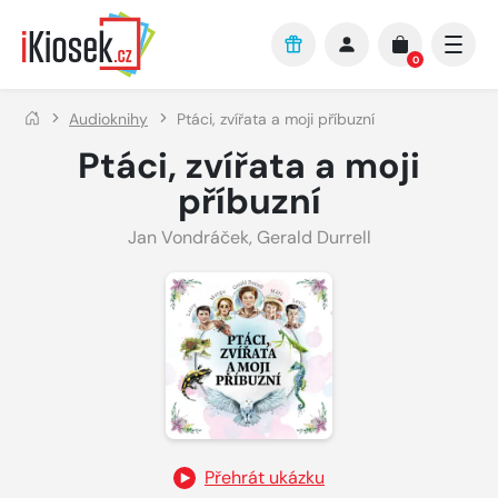
Přejít na hlavní obsah
0
Audioknihy
Ptáci, zvířata a moji příbuzní
Ptáci, zvířata a moji
příbuzní
Jan Vondráček
,
Gerald Durrell
Přehrát ukázku