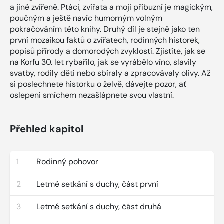
a jiné zvířeně. Ptáci, zvířata a moji příbuzní je magickým,
poučným a ještě navíc humorným volným
pokračováním této knihy. Druhý díl je stejně jako ten
první mozaikou faktů o zvířatech, rodinných historek,
popisů přírody a domorodých zvyklostí. Zjistíte, jak se
na Korfu 30. let rybařilo, jak se vyrábělo víno, slavily
svatby, rodily děti nebo sbíraly a zpracovávaly olivy. Až
si poslechnete historku o želvě, dávejte pozor, ať
oslepeni smíchem nezašlápnete svou vlastní.
Přehled kapitol
1
Rodinný pohovor
2
Letmé setkání s duchy, část první
3
Letmé setkání s duchy, část druhá