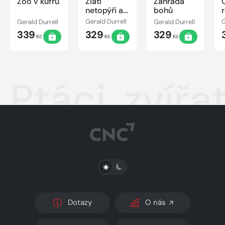
Zoo v kufru
Zlatí
Zahrada
netopýři a
bohů
růžoví
Gerald Durrell
Gerald Durrell
Gerald Durrell
G
holubi
339
329
329
Kč
Kč
Kč
Ptáci, zvířa
PŘEPNOUT SVĚTLÝ/TMAVÝ REŽIM
Dotazy
O nás