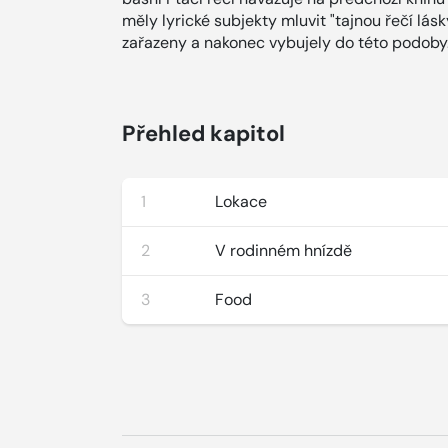
měly lyrické subjekty mluvit "tajnou řečí lás
zařazeny a nakonec vybujely do této podoby
Přehled kapitol
1
Lokace
2
V rodinném hnízdě
3
Food