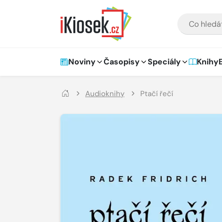
Přejít na hlavní obsah
VYHLEDÁVÁNÍ
Hlavní navigace
Noviny
Časopisy
Speciály
Knihy
Audioknihy
Ptačí řečí