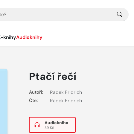
E-knihy
Audioknihy
Ptačí řečí
Autoři:
Radek Fridrich
Čte:
Radek Fridrich
Audiokniha
39 Kč