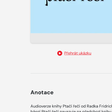
Přehrát ukázku
Anotace
Audioverze knihy Ptačí řečí od Radka Fridric
básní Ptačí řečí navazuje na předchozí knihu 