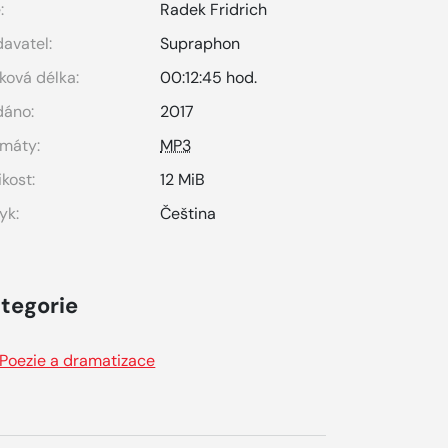
:
Radek Fridrich
avatel:
Supraphon
ková délka:
00:12:45 hod.
dáno:
2017
máty:
MP3
ikost:
12 MiB
yk:
Čeština
tegorie
Poezie a dramatizace