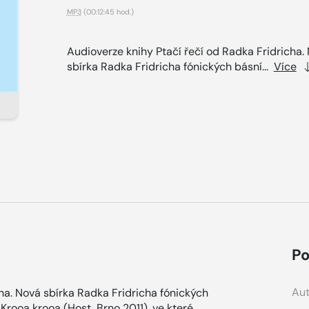
MP3
(00:12:45 hod.)
Audioverze knihy Ptačí řečí od Radka Fridricha.
sbírka Radka Fridricha fónických básní...
Více
Po
Aut
ha. Nová sbírka Radka Fridricha fónických
Krooa krooa (Host, Brno 2011), ve které