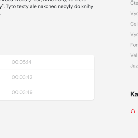
Čte
ky". Tyto texty ale nakonec nebyly do knihy
.
Vyd
Cel
Vy
For
Vel
00:05:14
Jaz
00:03:42
00:03:49
Ka