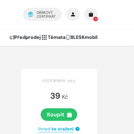
DÁRKOVÝ
CERTIFIKÁT
0
Předprodej
Témata
BLESKmobil
AUDIOKNIHA
(
MP3
)
39
Kč
Koupit
Ihned
ke stažení
?