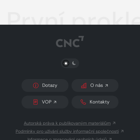
První prokle
PŘEPNOUT SVĚTLÝ/TMAVÝ REŽIM
Dotazy
O nás
VOP
Kontakty
Autorská práva k publikovaným materiálům
Podmínky pro užívání služby informační společnosti
Informace o zpracování osobních údajů