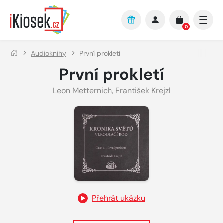
Přejít na hlavní obsah
0
Audioknihy
První prokletí
První prokletí
Leon Metternich
,
František Krejzl
Přehrát ukázku