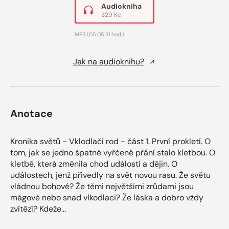
Audiokniha
329 Kč
MP3
(05:05:31 hod.)
Jak na audioknihu?
Anotace
Kronika světů - Vklodlačí rod - část 1. První prokletí. O
tom, jak se jedno špatně vyřčené přání stalo kletbou. O
kletbě, která změnila chod událostí a dějin. O
událostech, jenž přivedly na svět novou rasu. Že světu
vládnou bohové? Že těmi největšími zrůdami jsou
mágové nebo snad vlkodlaci? Že láska a dobro vždy
zvítězí? Kdeže...