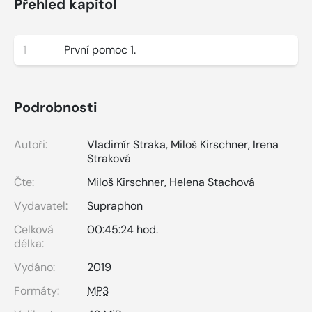
Přehled kapitol
1
První pomoc 1.
Podrobnosti
Autoři:
Vladimír Straka
,
Miloš Kirschner
,
Irena
Straková
Čte:
Miloš Kirschner
,
Helena Stachová
Vydavatel:
Supraphon
Celková
00:45:24 hod.
délka:
Vydáno:
2019
Formáty:
MP3