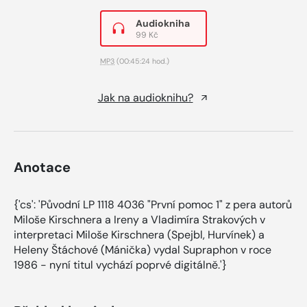
Audiokniha
99 Kč
MP3
(00:45:24 hod.)
Jak na audioknihu?
Anotace
{'cs': 'Původní LP 1118 4036 "První pomoc 1" z pera autorů
Miloše Kirschnera a Ireny a Vladimíra Strakových v
interpretaci Miloše Kirschnera (Spejbl, Hurvínek) a
Heleny Štáchové (Mánička) vydal Supraphon v roce
1986 - nyní titul vychází poprvé digitálně.'}