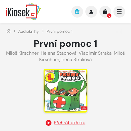
Přejít na hlavní obsah
0
Audioknihy
První pomoc 1
První pomoc 1
Miloš Kirschner
,
Helena Stachová
,
Vladimír Straka
,
Miloš
Kirschner
,
Irena Straková
Přehrát ukázku