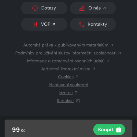
Dotazy
O nás
VOP
Kontakty
Autorská práva k publikovaným materiálům
Podmínky pro užívání služby informační společnosti
Informace o zpracování osobních údajů
Jednotná kontaktní místa
Cookies
Nastavení soukromí
Inzerce
Redakce
© 2026 Copyright
CZECH NEWS CENTER a.s.
a dodavatelé
99
Koupit
Kč
obsahu