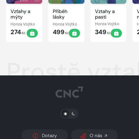
Vzťahy a
Příběh
Vztahy a
mýty
lásky
pasti
Honza Vojtko
Honza Vojtko
Honza Vojtko
H
274
499
349
Kč
Kč
Kč
Prostě vzt
PŘEPNOUT SVĚTLÝ/TMAVÝ REŽIM
Dotazy
O nás