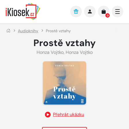
Přejít na hlavní obsah
0
Audioknihy
Prostě vztahy
Prostě vztahy
Honza Vojtko
,
Honza Vojtko
Přehrát ukázku