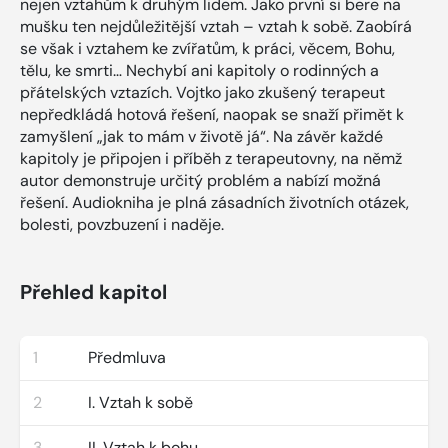
nejen vztahům k druhým lidem. Jako první si bere na
mušku ten nejdůležitější vztah – vztah k sobě. Zaobírá
se však i vztahem ke zvířatům, k práci, věcem, Bohu,
tělu, ke smrti… Nechybí ani kapitoly o rodinných a
přátelských vztazích. Vojtko jako zkušený terapeut
nepředkládá hotová řešení, naopak se snaží přimět k
zamyšlení „jak to mám v životě já“. Na závěr každé
kapitoly je připojen i příběh z terapeutovny, na němž
autor demonstruje určitý problém a nabízí možná
řešení. Audiokniha je plná zásadních životních otázek,
bolesti, povzbuzení i naděje.
Přehled kapitol
1
Předmluva
2
I. Vztah k sobě
3
II. Vztah k bohu