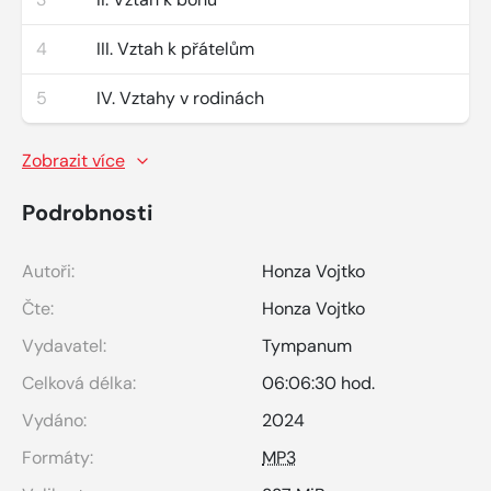
4
III. Vztah k přátelům
5
IV. Vztahy v rodinách
Zobrazit více
Podrobnosti
Autoři:
Honza Vojtko
Čte:
Honza Vojtko
Vydavatel:
Tympanum
Celková délka:
06:06:30 hod.
Vydáno:
2024
Formáty:
MP3