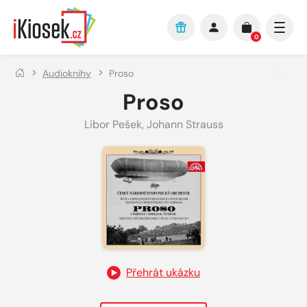
Přejít na hlavní obsah
0
Audioknihy
Proso
Proso
Libor Pešek
,
Johann Strauss
Přehrát ukázku