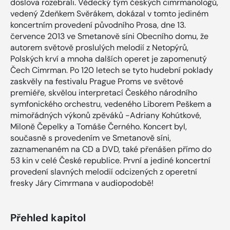
doslova rozebrali. Vědecký tým českých cimrmanologů,
vedený Zdeňkem Svěrákem, dokázal v tomto jediném
koncertním provedení původního Prosa, dne 13.
července 2013 ve Smetanově síni Obecního domu, že
autorem světově proslulých melodií z Netopýrů,
Polských krví a mnoha dalších operet je zapomenutý
Čech Cimrman. Po 120 letech se tyto hudební poklady
zaskvěly na festivalu Prague Proms ve světové
premiéře, skvělou interpretací Českého národního
symfonického orchestru, vedeného Liborem Peškem a
mimořádných výkonů zpěváků -Adriany Kohútkové,
Miloně Čepelky a Tomáše Černého. Koncert byl,
současně s provedením ve Smetanově síni,
zaznamenaném na CD a DVD, také přenášen přímo do
53 kin v celé České republice. První a jediné koncertní
provedení slavných melodií odcizených z operetní
fresky Járy Cimrmana v audiopodobě!
Přehled kapitol