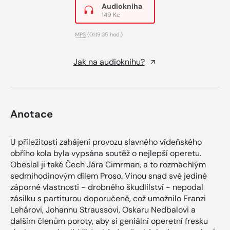
Audiokniha
149 Kč
MP3
(01:19:35 hod.)
Jak na audioknihu?
Anotace
U příležitosti zahájení provozu slavného vídeňského
obřího kola byla vypsána soutěž o nejlepší operetu.
Obeslal ji také Čech Jára Cimrman, a to rozmáchlým
sedmihodinovým dílem Proso. Vinou snad své jediné
záporné vlastnosti - drobného škudlilství - nepodal
zásilku s partiturou doporučeně, což umožnilo Franzi
Lehárovi, Johannu Straussovi, Oskaru Nedbalovi a
dalším členům poroty, aby si geniální operetní fresku