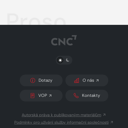
Proso
PŘEPNOUT SVĚTLÝ/TMAVÝ REŽIM
Dotazy
O nás
VOP
Kontakty
Autorská práva k publikovaným materiálům
Podmínky pro užívání služby informační společnosti