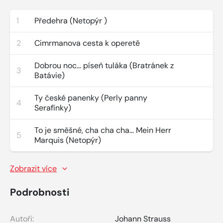
1
Předehra (Netopýr )
2
Cimrmanova cesta k operetě
Dobrou noc… píseň tuláka (Bratránek z
3
Batávie)
Ty české panenky (Perly panny
4
Serafínky)
To je směšné, cha cha cha… Mein Herr
5
Marquis (Netopýr)
Zobrazit více
Podrobnosti
Autoři:
Johann Strauss