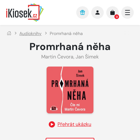
Přejít na hlavní obsah
0
Audioknihy
Promrhaná něha
Promrhaná něha
Martin Čevora
,
Jan Šimek
Přehrát ukázku