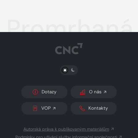
Promrhaná
PŘEPNOUT SVĚTLÝ/TMAVÝ REŽIM
Dotazy
O nás
VOP
Kontakty
Autorská práva k publikovaným materiálům
Podmínky pro užívání služby informační společnosti