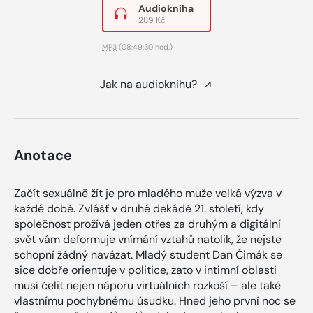
Audiokniha
289 Kč
MP3
(08:49:30 hod.)
Jak na audioknihu?
Anotace
Začít sexuálně žít je pro mladého muže velká výzva v
každé době. Zvlášť v druhé dekádě 21. století, kdy
společnost prožívá jeden otřes za druhým a digitální
svět vám deformuje vnímání vztahů natolik, že nejste
schopní žádný navázat. Mladý student Dan Čimák se
sice dobře orientuje v politice, zato v intimní oblasti
musí čelit nejen náporu virtuálních rozkoší – ale také
vlastnímu pochybnému úsudku. Hned jeho první noc se