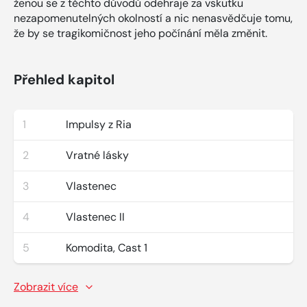
ženou se z těchto důvodů odehraje za vskutku
nezapomenutelných okolností a nic nenasvědčuje tomu,
že by se tragikomičnost jeho počínání měla změnit.
Přehled kapitol
1
Impulsy z Ria
2
Vratné lásky
3
Vlastenec
4
Vlastenec II
5
Komodita, Cast 1
Zobrazit více